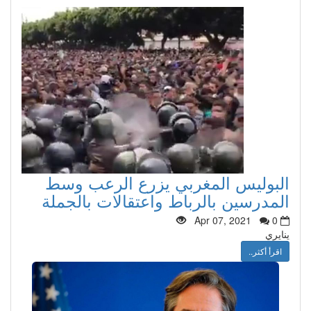
البوليس المغربي يزرع الرعب وسط
المدرسين بالرباط واعتقالات بالجملة
Apr 07, 2021
0
ينايري
اقرأ أكثر..