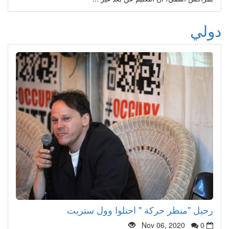
دولي
رحيل "منظر حركة " احتلوا وول ستريت
Nov 06, 2020
0