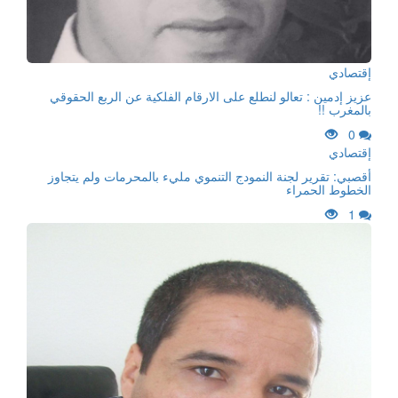
إقتصادي
عزيز إدمين : تعالو لنطلع على الارقام الفلكية عن الربع الحقوقي
بالمغرب !!
0
إقتصادي
أقصبي: تقرير لجنة النمودج التنموي مليء بالمحرمات ولم يتجاوز
الخطوط الحمراء
1