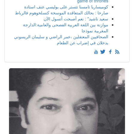
game of thrones
كوميساريا تامسنا تتستر على بوليسي عنف استادة
صارخا : بحالك المتعاقدة الموسخة كنسلخوهوم فالرباط
سعيد ناشيد* : نعم أصبحت أتسول الآن
موازنة بين اللغة العربية الفصحى والعامية:الدارجة
المغربية نموذجا
الصحافيين المعتقلين ،عمر الراضي و سليمان الريسوني
يدخلان في إضراب عن الطعام