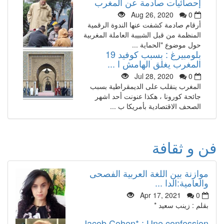
إحصائيات صادمة عن المغرب
Aug 26, 2020
0
أرقام صادمة كشفت عنها الندوة الرقمية
المنظمة من قبل الشبيبة العاملة المغربية
حول موضوع "الحماية ...
بلومبيرغ : بسبب كوفيد 19
المغرب يغلق الهامش ا ...
Jul 28, 2020
0
المغرب ينقلب على الديمقراطية بسبب
جائحة كورونا ، هكذا عنونت أحد اشهر
الصحف الاقتصادية بأمريكا ب ...
فن و ثقافة
موازنة بين اللغة العربية الفصحى
والعامية:الدا ...
Apr 17, 2021
0
بقلم : زينب سعيد *
Jacob Cohen* : Une confession