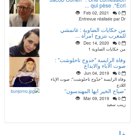
qui pèse .*Ecri ...
Feb 02, 2021
0
Entrevue réalisée par Dr.
من حكايات الضاوية : غانمشي
للمغرب نتزوج امرأة ...
Dec 14, 2020
0
من حكايات الضاوية 1
وفاة الرايسة "خدوج تاحلوشت" :
صوت الاباء والابداع
Jun 04, 2019
0
وفاة الرايسة "خدّوج تاحلوشت": صوت الإباء
اللاذع
”صباح الخير ايها المهندسون“
Mar 09, 2019
0
زينب سعيد
مغاربي