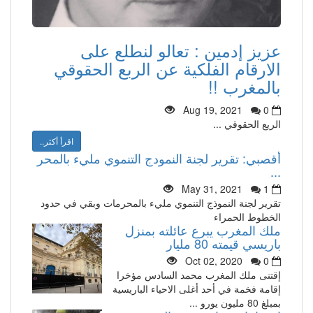
عزيز إدمين : تعالو لنطلع على
الارقام الفلكية عن الربع الحقوقي
بالمغرب !!
Aug 19, 2021
0
الريع الحقوقي ...
اقرأ أكثر..
أقصبي: تقرير لجنة النمودج التنموي مليء بالمحر
...
May 31, 2021
1
تقرير لجنة النموذج التنموي مليء بالمحرمات وبقي في حدود
الخطوط الحمراء
ملك المغرب يبرع عائلته بمنزل
باريسي قيمته 80 مليار
Oct 02, 2020
0
إقتنى ملك المغرب محمد السادس مؤخرا
إقامة فخمة في أحد أغلى الاحياء الباريسية
بمبلغ 80 مليون يورو ...