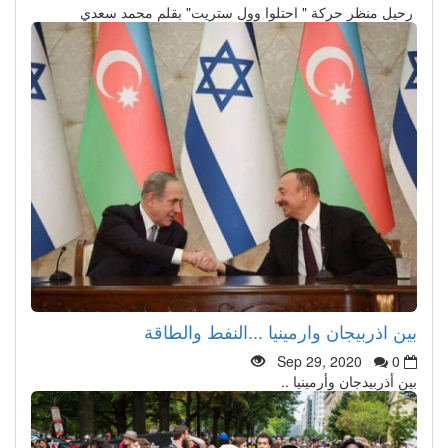
رحيل منظر حركة " احتلوا وول ستريت" بقلم محمد سعدي
بين اذربيجان وارمينيا ...النفط والطاقة
Sep 29, 2020
0
بين أذربيدجان وأرمينيا ..