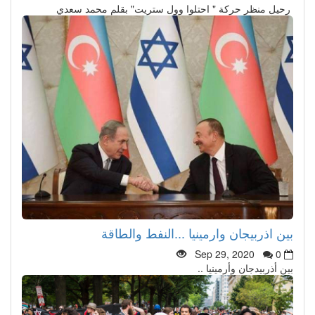
رحيل منظر حركة " احتلوا وول ستريت" بقلم محمد سعدي
بين اذربيجان وارمينيا ...النفط والطاقة
Sep 29, 2020
0
بين أذربيدجان وأرمينيا ..