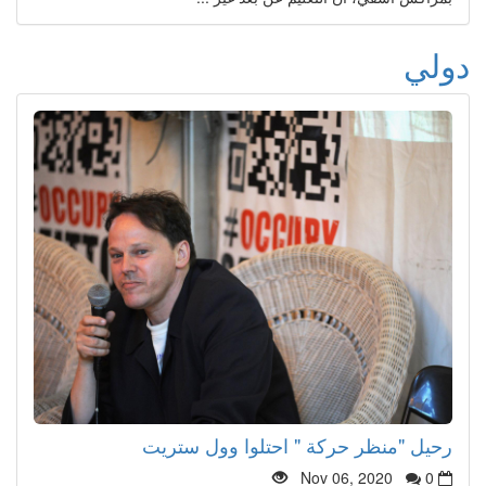
دولي
رحيل "منظر حركة " احتلوا وول ستريت
Nov 06, 2020
0