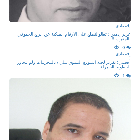
إقتصادي
عزيز إدمين : تعالو لنطلع على الارقام الفلكية عن الربع الحقوقي
بالمغرب !!
0
إقتصادي
أقصبي: تقرير لجنة النمودج التنموي مليء بالمحرمات ولم يتجاوز
الخطوط الحمراء
1