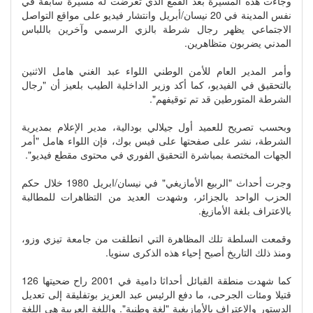
وجاءت هذه المسيرة بعد القمع الذي تعرضت له مسيرة سابقة في
نفس المدينة في 20 نيسان/أبريل وانتشار فيديو على مواقع التواصل
الاجتماعي يظهر رجال شرطة بالزي الرسمي وآخرين باللباس
المدني يضربون متظاهرين.
وأمر المدير العام للأمن الوطني اللواء عبد الغني هامل الاثنين
بالتحقيق في الفيديو، كما أكد وزير الداخلية الطيب بلعيز أن "رجال
الشرطة المتورطين قد تم توقيفهم".
وبحسب تصريح للعميد أول جيلالي بودالية، مدير الإعلام بمديرية
الشرطة، نشر على صفحتها على فيس بوك، فإن اللواء هامل "أمر
الجهات المختصة بمباشرة التحقيق الفوري في محتوى مقطع فيديو".
وجرت أحداث "الربيع الأمازيغي" في نيسان/ابريل 1980 خلال حكم
الحزب الواحد بالجزائر، وشهدت العديد من التظاهرات للمطالبة
بالاعتراف بلغة الأمازيغ.
وقمعت السلطة تلك المظاهرة التي انطلقت من جامعة تيزي وزو،
ومنذ ذلك التاريخ أصبح إحياء هذه الذكرى سنويا.
كما شهدت منطقة القبائل أحداثا دامية في 2001 راح ضحيتها 126
قتيلا ومئات الجرحى، ما دفع الرئيس عبد العزيز بوتفليقة إلى تعديل
الدستور والاعتراف بالأمازيغية "لغة وطنية". واللغة العربية هي اللغة