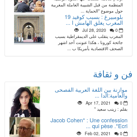
المنظمة من قبل الشبيبة العاملة المغربية
حول موضوع "الحماية ...
بلومبيرغ : بسبب كوفيد 19
المغرب يغلق الهامش ا ...
Jul 28, 2020
0
المغرب ينقلب على الديمقراطية بسبب
جائحة كورونا ، هكذا عنونت أحد اشهر
الصحف الاقتصادية بأمريكا ب ...
فن و ثقافة
موازنة بين اللغة العربية الفصحى
والعامية:الدا ...
Apr 17, 2021
0
بقلم : زينب سعيد *
Jacob Cohen* : Une confession
qui pèse .*Ecri ...
Feb 02, 2021
0