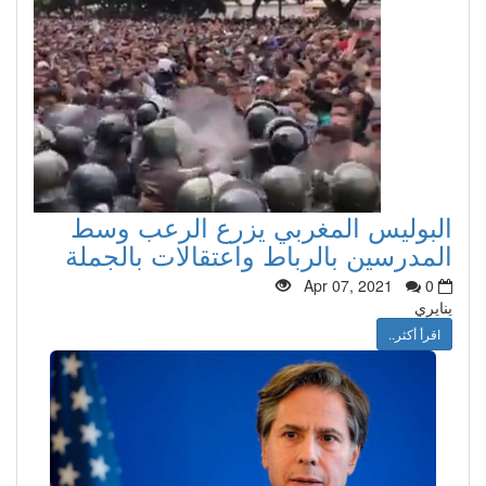
البوليس المغربي يزرع الرعب وسط
المدرسين بالرباط واعتقالات بالجملة
Apr 07, 2021
0
ينايري
اقرأ أكثر..