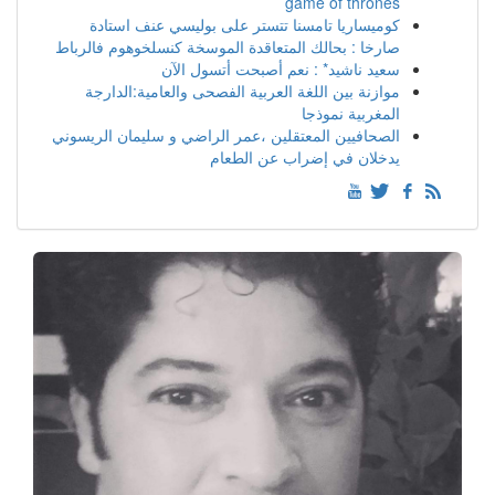
game of thrones
كوميساريا تامسنا تتستر على بوليسي عنف استادة
صارخا : بحالك المتعاقدة الموسخة كنسلخوهوم فالرباط
سعيد ناشيد* : نعم أصبحت أتسول الآن
موازنة بين اللغة العربية الفصحى والعامية:الدارجة
المغربية نموذجا
الصحافيين المعتقلين ،عمر الراضي و سليمان الريسوني
يدخلان في إضراب عن الطعام