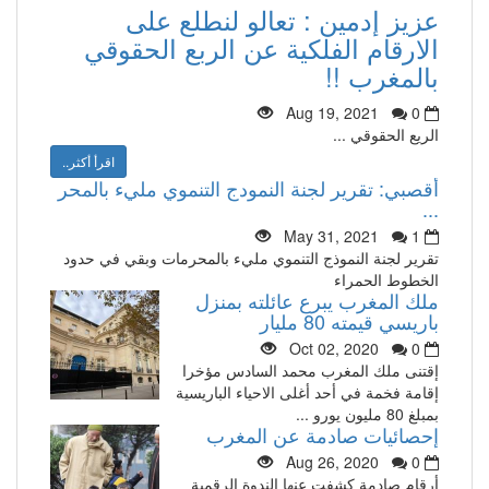
عزيز إدمين : تعالو لنطلع على
الارقام الفلكية عن الربع الحقوقي
بالمغرب !!
Aug 19, 2021
0
الريع الحقوقي ...
اقرأ أكثر..
أقصبي: تقرير لجنة النمودج التنموي مليء بالمحر
...
May 31, 2021
1
تقرير لجنة النموذج التنموي مليء بالمحرمات وبقي في حدود
الخطوط الحمراء
ملك المغرب يبرع عائلته بمنزل
باريسي قيمته 80 مليار
Oct 02, 2020
0
إقتنى ملك المغرب محمد السادس مؤخرا
إقامة فخمة في أحد أغلى الاحياء الباريسية
بمبلغ 80 مليون يورو ...
إحصائيات صادمة عن المغرب
Aug 26, 2020
0
أرقام صادمة كشفت عنها الندوة الرقمية