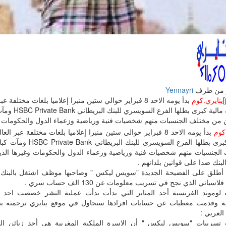
 من طرف
Yennayri
ينايري.كوم
بدأ يومه الاحد 8 فبراير حوالي ستين منبرا إعلاميا بلغات مختلف
فضيحة مالية كبرى بطله
ن من مختلف الجنسيات منهم شخصيات فنية ورياضية وزعماء الدول والحكومات وغي[/
كوم
بدأ يومه الاحد 8 فبراير حوالي ستين منبرا إعلاميا بلغات مختلفة عب
مالية كبرى بطلها الفرع السويس
الجنسيات منهم شخصيات فنية ورياضية وزعماء الدول والحكومات وغيرها الذ
بنك ضدا على قوانين بلدانهم .
م أطلق على الفضيحة الجديدة "سويس ليكس " وصاحبها موظف اشتغل بالبنك 
اسياني الذي نجح في تسريب معلومات عن 130 الف حساب سري .
لوموند الفرنسية أحد المنابر التي بدأت بدأت عملية النشر خصصت احد مقال
ية وقدمت معطيات عن حسابات افرادها سنحاول في موقع ينايري ترجمته بتص
العربي :
سريبات "سويس ليكس " أن الاسرة الملكية المغربية هي أحد زبائن ال