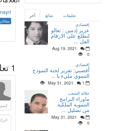
nayri
تعليقات
شائع
آخر
مقالاتي
إقتصادي
عزيز إدمين : تعالو
لنطلع على الارقام
الفل ...
Aug 19, 2021
0
1
تعل
إقتصادي
أقصبي: تقرير لجنة النمودج
التنموي مليء با ...
May 31, 2021
1
جلالة الشعب
ماوراء البرامج
التنموية الملكية
من تضليل ...
May 31, 2021
0