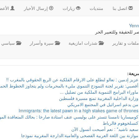
اتصل بنا
منتديات
زيارات
إرسال الأخبار
الأعض
Yenn
صر للحقيقة وللتعبير الحر
لفات و تقارير
شذرات امازيغية
سيرة وأسرار
سياسي
سريعة:
عزيز إدمين : تعالو لنطلع على الارقام الفلكية عن الربع الحقوقي بالمغرب !!
أقصبي: تقرير لجنة النمودج التنموي مليء بالمحرمات ولم يتجاوز الخطوط الحمر
ماوراء البرامج التنموية الملكية من تضليل ...
وزارة الداخلية المغربية تمنع مسيرة فلسطين
من يدعم اسرائيل في المجتمع الامريكي
Immigrants: the latest pawn in a high stakes game of thrones
كوميساريا تامسنا تتستر على بوليسي عنف استادة صارخا : بحالك المتعاقدة ال
كنسلخوهوم فالرباط
سعيد ناشيد* : نعم أصبحت أتسول الآن
موازنة بين اللغة العربية الفصحى والعامية:الدارجة المغربية نموذجا