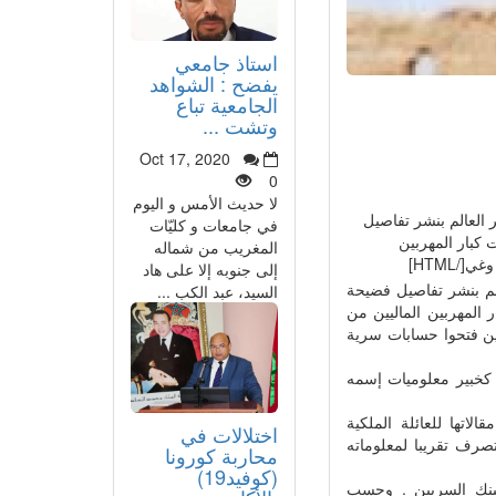
استاذ جامعي
يفضح : الشواهد
الجامعية تباع
وتشت ...
Oct 17, 2020
0
لا حديث الأمس و اليوم
ة عبر العالم بنشر تفاصيل
في جامعات و كليّات
ا الفرع السويسري للبنك البريطاني HSBC Private Bank ومآت كبار المهربين
المغريب من شماله
HTML]
إلى جنوبه إلا على هاد
ر العالم بنشر تفاصيل فضيحة
السيد، عبد الكب ...
ري للبنك البريطاني HSBC Private Bank ومآت كبار المهربين الماليين من
ين فتحوا حسابات سرية
كخبير معلوميات إسمه
اتها للعائلة الملكية
اختلالات في
رف تقريبا لمعلوماته
محاربة كورونا
(كوفيد19)
بنك السريين . وحسب