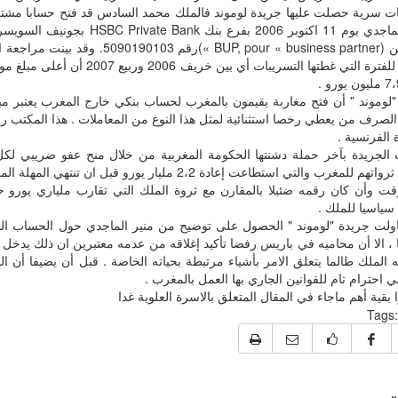
ت سرية حصلت عليها جريدة لوموند فالملك محمد السادس قد فتح حسابا مشت
منير الماجدي يوم 11 اكتوبر 2006 بفرع بنك 
وراء قن (BUP, pour « business partner »)رقم 3
المالية للفترة التي غطتها التسريبات أي بين 
"لوموند " أن فتح مغاربة يقيمون بالمغرب لحساب بنكي خارج المغرب يعتبر مبد
لصرف من يعطي رخصا استثنائية لمثل هذا النوع من المعاملات . هذا المكتب 
 الفرنسية .
الجريدة بآخر حملة دشنتها الحكومة المغربية من خلال منح عفو ضريبي لكل 
بإدخال ثرواتهم للمغرب والتي استطاعت إعادة 2،2 مليار يورو قبل 
وقت وأن كان رقمه ضئيلا بالمقارن مع ثروة الملك التي تقارب ملياري يو
سياسيا للملك .
ولت جريدة "لوموند " الحصول على توضيح من منير الماجدي حول الحساب البن
 ، الا أن محاميه في باريس رفضا تأكيد إغلاقه من عدمه معتبرين ان ذلك يدخل
ه الملك طالما يتعلق الامر بأشياء مرتبطة بحياته الخاصة . قبل أن يضيفا أن ا
 احترام تام للقوانين الجاري بها العمل بالمغرب .
 بقية أهم ماجاء في المقال المتعلق بالاسرة العلوية غدا
Tags:
ت