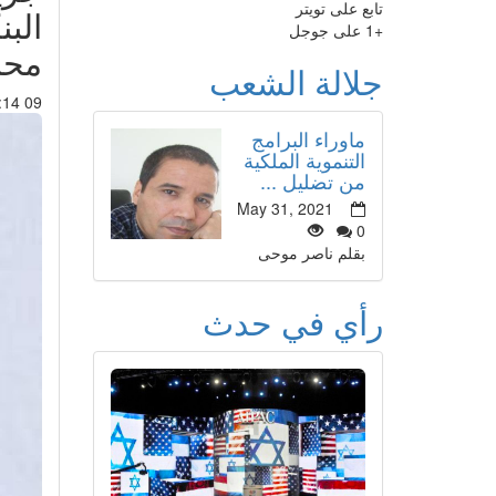
تابع على تويتر
الب
+1 على جوجل
محم
جلالة الشعب
09 Feb 2015 : 01:14
ماوراء البرامج
التنموية الملكية
من تضليل ...
May 31, 2021
0
بقلم ناصر موحى
رأي في حدث