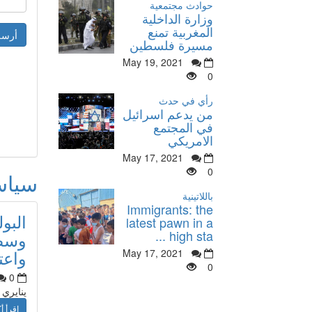
حوادث مجتمعية
وزارة الداخلية
المغربية تمنع
مسيرة فلسطين
May 19, 2021
0
رأي في حدث
من يدعم اسرائيل
في المجتمع
الامريكي
May 17, 2021
0
سيا
باللاتينية
Immigrants: the
البو
latest pawn in a
high sta ...
وسط 
واعت
May 17, 2021
0
0
ينايري
اقرأ أك