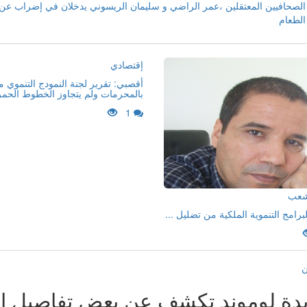
الصحافيين المعتقلين ،عمر الراضي و سليمان الريسوني يدخلان في إضراب عن
الطعام
إقتصادي
أقصبي: تقرير لجنة النمودج التنموي 
بالمحرمات ولم يتجاوز الخطوط الحمر
1
لشعب
لبرامج التنموية الملكية من تضليل ...
ن
دة لوموند تكشف عن بعض تفاصيل 