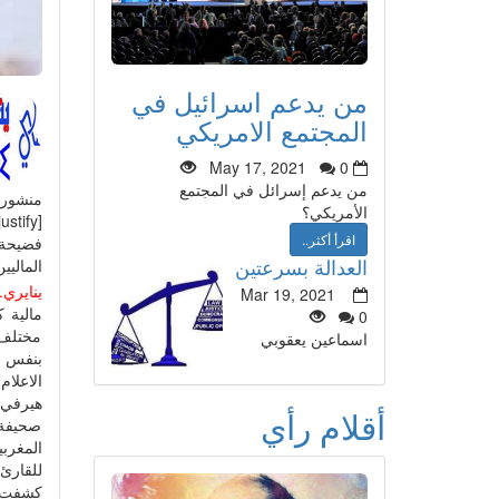
من يدعم اسرائيل في
المجتمع الامريكي
May 17, 2021
0
من يدعم إسرائل في المجتمع
منشور
الأمريكي؟
[justify]
اقرأ أكثر..
العدالة بسرعتين
الماليي
ينايري.
Mar 19, 2021
0
مختلف 
اسماعين يعقوبي
بنفس ال
الاعلا
هيرفي فل
أقلام رأي
صحيفة 
المغرب
للقارئ 
كشفت ت