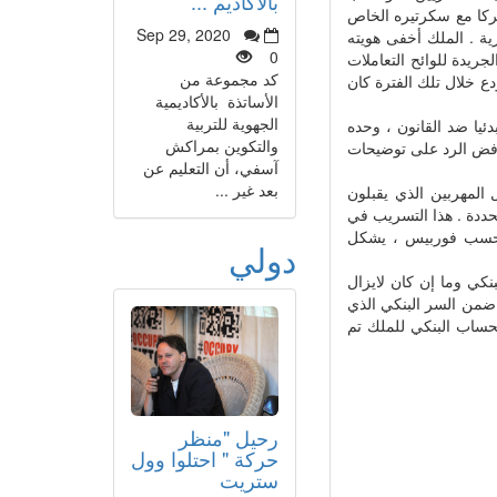
بالأكاديم ...
ركا مع سكرتيره الخاص
Sep 29, 2020
HSBC Private Bank بجونيف السويسرية . الملك أخفى هويته
0
509019010. وقد بينت مراجعة الجريدة للوائح التعاملات
كد مجموعة من
خريف 2006 وربيع 2007 أن أعلى مبلغ مودع خلال تلك الفترة كان
الأساتذة بالأكاديمية
الجهوية للتربية
ئيا ضد القانون ، وحده
والتكوين بمراكش
رفض الرد على توضيحات
آسفي، أن التعليم عن
بعد غير ...
المهربين الذي يقبلون
ان تنتهي المهلة المحددة . هذا التسريب في
رو حسب فوربيس ، يشكل
دولي
كي وما إن كان لايزال
 ضمن السر البنكي الذي
لحساب البنكي للملك تم
رحيل "منظر
حركة " احتلوا وول
ستريت