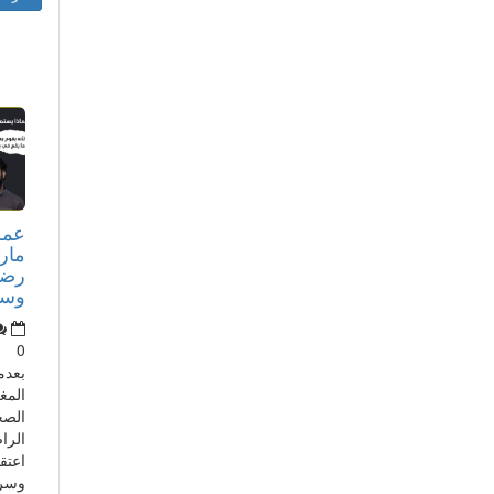
عمر
مار
رضا
وسأذ
0
بعدم
المغ
الصح
الرا
اعتق
وسري