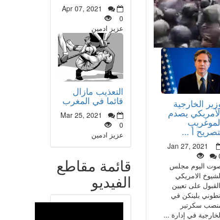
Apr 07, 2021
0
عزيز ادمين
التعذيب مازال
قائما في المغرب
زير الخارجية
لأمريكي يصدم
Mar 25, 2021
لموغريب
0
تصريح أ ...
عزيز ادمين
Jan 27, 2021
قائمة مقاطع
وت اليوم مجلس
لشيوخ الامريكي
الفيديو
القبول على تعيين
نطوني بلينكن في
نصب سكرتير
لخارجية في إدارة ...