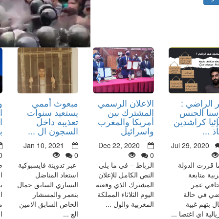
 الراضي :
الاعلان الرسمي
مبعوث أممي
و
سنا الجنس
المشترك بين
يستعيد سنوات
ا
ئيا كراشدين
أمريكا والمغرب
تعذيبه داخل
ا
 ...
واسرائيل
السجون ال ...
ب
Jan 10, 2021
Dec 22, 2020
Jul 29, 2020
0
0
0
ا قررت الدولة
الرباط – في ما يلي
عبر تدوينة فايسبوكية
ص
ربية متابعة
النص الكامل للإعلان
استعاد المناضل
ا
افي عمر
المشترك الذي وقعته
اليساري السابق جمال
ب
ضي في حالة
اليوم الثلاثاء المملكة
بنعمر والمسشار
ا
ال بتهم غبية
المغربية والول ...
الخاص السابق الامين
م
الية اي اغتصا ...
الع ...
ا