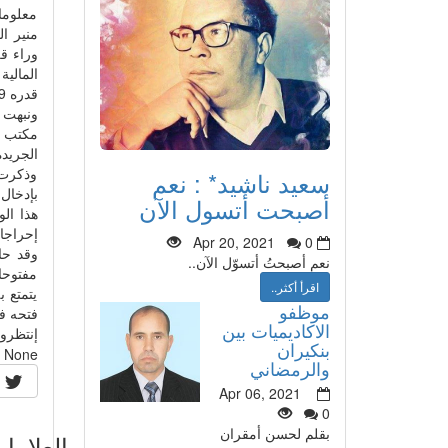
معلوما
قدره 7،9 مليون يورو .
ونبهت 
مكتب ا
الجريدة
وذكرت 
سعيد ناشيد* : نعم
أصبحت أتسول الآن
هذا ال
إحراجا 
Apr 20, 2021
0
وقد حا
نعم أصبحتُ أتسوّل الآن..
مفتوحا
اقرأ أكثر..
يتمتع ب
موظفو
فتحه في
الاكاديميات بين
إنتظروا
بنكيران
None
والرمضاني
Apr 06, 2021
0
بقلم لحسن أمقران
العلاما