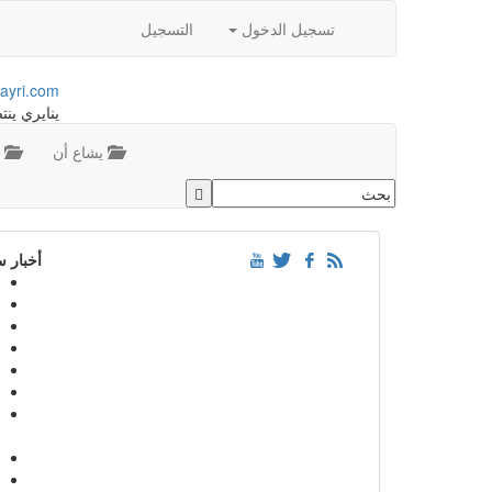
تسجيل الدخول
التسجيل
ayri.com
ينايري ينت
يشاع أن
م
أخبار 