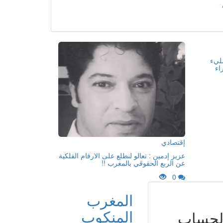
مليء
اء
إقتصادي
عزيز إدمين : تعالو لنطلع على الارقام الفلكية
عن الربع الحقوقي بالمغرب !!
0
المغرب
المنكوب
الحساب