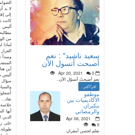
الضوابط
لا بد أ
إلى إق
كانت تث
مطالبة
من الو
لماذا ل
القرار
سعيد ناشيد* : نعم
ومبدأ 
أصبحت أتسول الآن
المنتش
أين هنا
Apr 20, 2021
0
أليس م
نعم أصبحتُ أتسوّل الآن..
سؤال ي
والسياس
اقرأ أكثر..
أشعلوا
موظفو
نقاد..
الاكاديميات بين
بنكيران
خلاصة 
والرمضاني
أيها ا
الدين ا
Apr 06, 2021
على زم
0
طويلة..
بقلم لحسن أمقران
صار فق