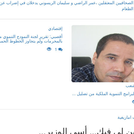
الصحافيين المعتقلين ،عمر الراضي و سليمان الريسوني يدخلان في إضراب عن
الطعام
إقتصادي
أقصبي: تقرير لجنة النمودج التنموي 
بالمحرمات ولم يتجاوز الخطوط الحمر
1
لشعب
لبرامج التنموية الملكية من تضليل ...
امازيغية
ن لي فيك... أسي الوزير...