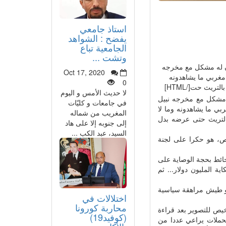
استاذ جامعي
يفضح : الشواهد
الجامعية تباع
وتشت ...
 كان له مشكل مع مخرجه
Oct 17, 2020
نا... لا يعقل أن يجلس هو وزمرته، يقررون بدل 36 مليون مغربي ما يشاهدونه
0
تريث حت[/HTML]
لا حديث الأمس و اليوم
ه مشكل مع مخرجه نبيل
في جامعات و كليّات
يعقل أن يجلس هو وزمرته، يقررون بدل 36 مليون مغربي ما يشاهدونه وما لا
المغريب من شماله
 بالتريث حتى عرضه بدل
إلى جنوبه إلا على هاد
السيد، عبد الكب ...
ص، هو حكرا على لجنة
ائط بحجة الوصاية على
ية المليون دولار... ثم
هو طيش مراهقة سياسية
اختلالات في
محاربة كورونا
رخيص للتصوير بعد قراءة
(كوفيد19)
تحملات يراعي عددا من