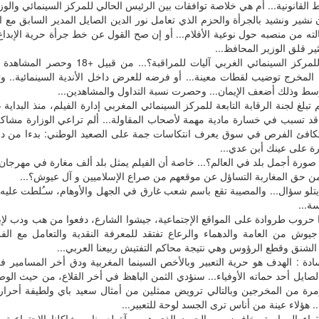
 القانونية... أم هي خلاصة توافقات بين الرئيس الحالي للمركز السينمائي والوزا
ن نشير ونشيد بالجرأة والحزم الذي تعامل نور الدين الصايل المدير السابق مع ال
الته من منصبه حول نوعية الأفلام... أو إن صح القول عن خط جرأة حرية الإبدا
ير قلق الوزير المحافظ...
أليس للمركز السينمائي الغربي آليات للمراقب
 المخرج توضيب لقطات معينة... أو فرضه للعرض داخل الأندية السينمائية.. 
سط وذلك أضعف الإيمان... وحصرت نسبة التداول والمشاهدين...
م تبلغ لجنة الرقابة التابعة للمركز السينمائي المغربي إدارة الفيلم، منذ البداي
 قد تسبب في خسارة مادية مهمة لأصحاب المقاولة... ألم تراعي الوزارة مشاكل
تكافئ الفرص في سوق يعرف انتكاسات جمة على الصعيد الوطني: بدءا من دور
رة على عينك أبن عدي...
 صورة أجمل بلد في العالم؟... خاصة أن الفيلم يمثل بلد ألف مغارة في مهرجان 
ن حق المغاربة التساؤل عن موقعهم من صراع الإسلاميين و آل عيوش؟...
تلو سؤال... والمصيبة تقع باسم شعب غارق في الجهل والأوهام، سـُلطت عليه 
ة...
 حروب طروادة على المواقع الإجتماعية، جيشوا الشارع، دفعوا من هب ودب لإب
. جيوش من العامة والدهماء والرعاع تفتقد للمعرفة النقدية والتعامل مع الفن
الشنق وقطع الرؤوس وهي نتيجة محاكم التفتيش ربيعنا العربي...
لسادة : الهدف هو حرية التعبير وبالأخص السينما المغربية ودق أخر المسامير 
لصايل أحد حماته الأوفياء... سنؤدي الثمن الباهظ في أخر القلاع، من حيث الوص
رة من المخرجين وبالتالي ترويض ممثلين من أمثال سعيد باي ولطيفة أحرار و ل
. هؤلاء عينة من أناس ترى الجسد لوحة للتعبير...
هاء السياسة يخافون من الجسد الذي هو مرآة لعرينا ومشاكلنا الإجتماعية