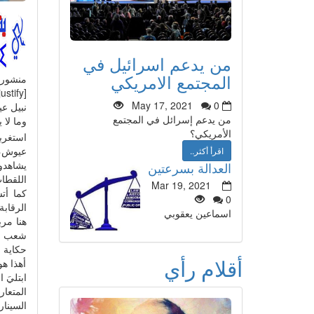
من يدعم اسرائيل في
المجتمع الامريكي
منشور
May 17, 2021
0
من يدعم إسرائل في المجتمع
وما لا 
الأمريكي؟
استغرب
اقرأ أكثر..
يشاهدو
العدالة بسرعتين
اللقطات
Mar 19, 2021
كما أت
0
الرقابة
اسماعين يعقوبي
هنا مر
شعب قاص
حكاية 
أقلام رأي
أهذا ه
ابتليَ ا
المتعار
السينا