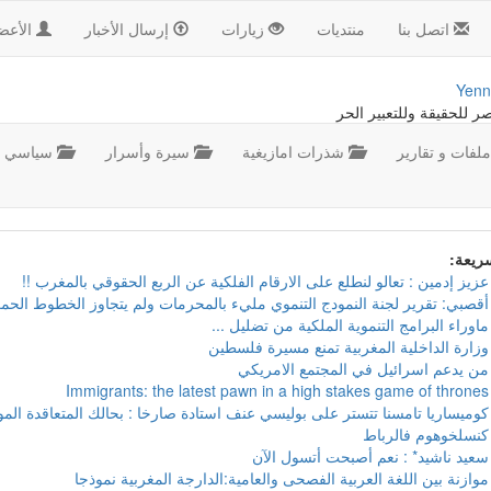
اتصل بنا
منتديات
زيارات
إرسال الأخبار
الأعض
Yenn
صر للحقيقة وللتعبير الحر
لفات و تقارير
شذرات امازيغية
سيرة وأسرار
سياسي
سريعة:
عزيز إدمين : تعالو لنطلع على الارقام الفلكية عن الربع الحقوقي بالمغرب !!
أقصبي: تقرير لجنة النمودج التنموي مليء بالمحرمات ولم يتجاوز الخطوط الحمر
ماوراء البرامج التنموية الملكية من تضليل ...
وزارة الداخلية المغربية تمنع مسيرة فلسطين
من يدعم اسرائيل في المجتمع الامريكي
Immigrants: the latest pawn in a high stakes game of thrones
كوميساريا تامسنا تتستر على بوليسي عنف استادة صارخا : بحالك المتعاقدة ال
كنسلخوهوم فالرباط
سعيد ناشيد* : نعم أصبحت أتسول الآن
موازنة بين اللغة العربية الفصحى والعامية:الدارجة المغربية نموذجا