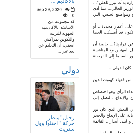
بالأكاديم ...
رة بدأت تبرز للعلن؟...
وزير الحالي... مما أدى
Sep 29, 2020
ع ومواضيع الجنس، التي
0
كد مجموعة من
ة؟... من قبيل +18 وحصر المشاهدة على أعمار محددة... أو
الأساتذة بالأكاديمية
وتكون قد أمسكت العصا
الجهوية للتربية
والتكوين بمراكش
ة عن قرارها؟... خاصة أن
آسفي، أن التعليم عن
 المهنيين مع المنافسة
بعد غير ...
 السينما إلى القرصنة
دولي
كان الدولي...
من فقهاء كهنوت الدين
داء الرأي وهو اختصاص
 والإبداع... لتصل إلى
في النعش الذي كان نور
اية على الإبداع والحجر
رحيل "منظر
بنى أبيدار... القائمة
حركة " احتلوا وول
ستريت
 خاصة على الشاشات...