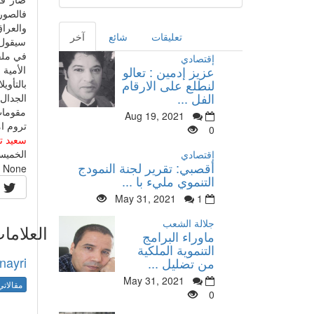
فالصور
والعراق
تعليقات
شائع
آخر
سيقول ح
في ملفا
إقتصادي
الأمية
عزيز إدمين : تعالو
لنطلع على الارقام
بالتأويل
الفل ...
الجدال
مقومات
Aug 19, 2021
تروم ام
0
سعيد ت
الخميسات -
إقتصادي
أقصبي: تقرير لجنة النمودج
None
التنموي مليء با ...
May 31, 2021
1
جلالة الشعب
العلاما
ماوراء البرامج
التنموية الملكية
nayri
من تضليل ...
May 31, 2021
مقالاتي
0