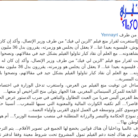
 من طرف
Yennayri
[justify]استغربت لقرار منع فيلم "الزين لي فيك" من طرف وزير الإتصال، وأكد إن
نبيل عيوش، فليسويه بعيدا ع
يشاهدونه... مع العلم أن نقاد كبار تناولوا الفيلم بشكل جيد في مقالاتهم، ونصحوا بال
ت لقرار منع فيلم "الزين لي فيك" من طرف وزير الإتصال، وأكد إن كان ل
عيوش، فليسويه بعيدا عنا... لا 
نه... مع العلم أن نقاد كبار تناولوا الفيلم بشكل جيد في مقالاتهم، ونصحوا
 المسربة...
ساءل عن توقيت منع الفيلم من العرض، واستغرب تدخل الوزارة في اختصا
 التابعة للمركز السينمائي المغربي. هذا الجهاز يتولى منح التراخيص أو منعها...
بط الفرس أليس ضربا من العبث التطاول والتباهي في ضرب الدستور عرض الح
ر؟... ألم تكفيه الكوارث المالية والمعنوية التي سببها للمغرب... أنسينا حكا
جوسوي كلير وتوسطه في العمل لذوي القربى وأولياء النعمة...
و نموذج الحكامة والتبصر والرزانة المتطلبة في منصب مؤسسة الوزير؟... أم 
لوطن بها؟...
ف عالميا وداخليا أن هناك قوانين يخضع لها الجميع في تصوير الأفلام... يتم الت
ريو، ثم هناك لجنة دعم الفيلم تمول المشروع تحت شروط معينة وفقا لدفتر 