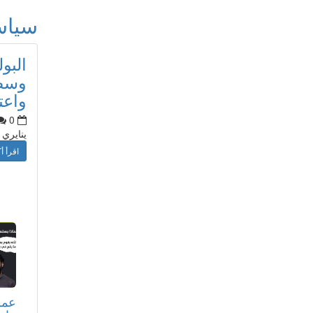
سيا
البو
وسط 
واعت
0
ينايري
اقرأ أك
عمر