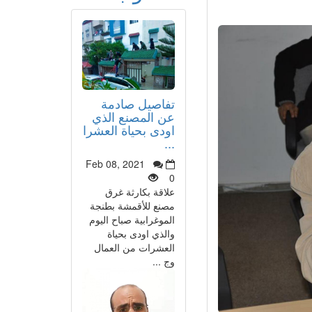
تفاصيل صادمة
عن المصنع الذي
اودى بحياة العشرا
...
Feb 08, 2021
0
علاقة بكارثة غرق
مصنع للأقمشة بطنجة
الموغرابية صباح اليوم
والذي اودى بحياة
العشرات من العمال
وج ...