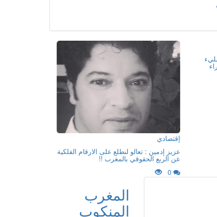
مليء
اء
إقتصادي
عزيز إدمين : تعالو لنطلع على الارقام الفلكية
عن الربع الحقوقي بالمغرب !!
0
المغرب
المنكوب