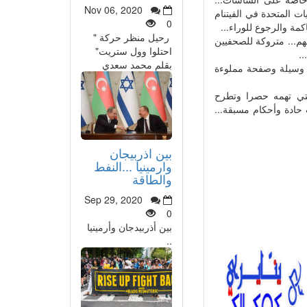
Nov 06, 2020
ت المتحدة في الفيتنام
0
مة والرجوع للوراء...
رحيل منظر حركة "
هم... متروكة للصحفيين
احتلوا وول ستريت"
..
بقلم محمد سعدي
ي وسيلة وصفحة مملوءة
لتي تهمه حصرا وتطرح
حادة وأحكام مسبقة...
بين اذربيجان
وارمينيا ...النفط
والطاقة
Sep 29, 2020
0
بين أذربيدجان وأرمينيا
..