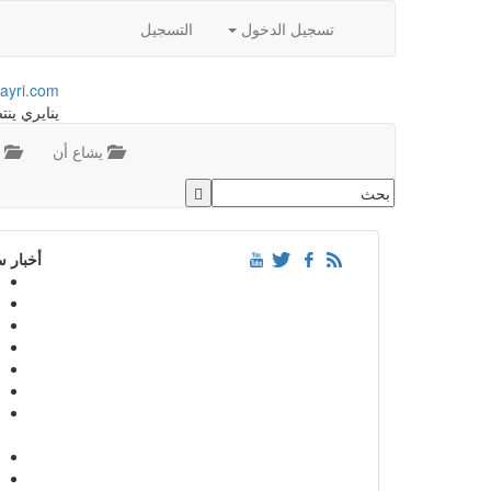
تسجيل الدخول
التسجيل
ayri.com
ينايري ينت
يشاع أن
م
أخبار 