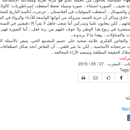
ة تخيف... الصورة استثناء... صورة وسيلة ضغط أسقطت إمبراطوريات: كالولايا
 والصومال... أسقطت السوفيات في أفغانستان... جرجرت أبالسة التاريخ للمحاك
اذق وماكر أن حرية الجسد متروكة من أبوابها الواسعة للأدباء والرواة في كتب
تهم... لكن يتغابون علينا ومدركين أننا شعب جاهل لا يقرأ إلا دقيقتين في السنة.
 منتشرة في ربوع هذا الوطن ولا خوف عليهم من ردة فعل... أما الصورة فه
ات والتساؤلات... وهدا ما لا يريدونه...
 والنقاش الفكري علامة صحية على جسم المجتمع الحي. ينبض بالأسئلة ا
 مرجعياته الأساسية... لكن ما يثير قلقي... أن النقاش اتخذ شكل اصطفافات 
تلاك الحقيقة المطلقة وتسفيه الأراء المخالفة...
يركيت
 المغرب - 27 / 05 / 2015
Tags:
ت
Yen