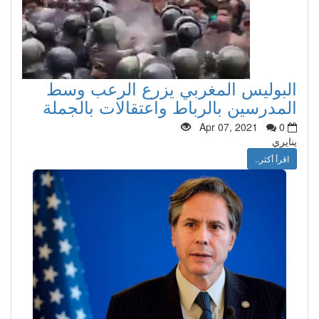
البوليس المغربي يزرع الرعب وسط
المدرسين بالرباط واعتقالات بالجملة
Apr 07, 2021
0
ينايري
اقرأ أكثر..