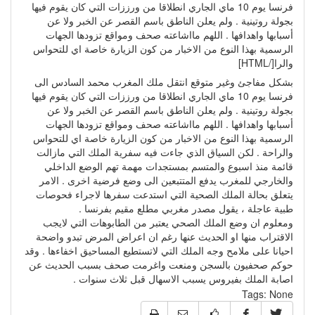
فرنسا يوم 10 ماي الجاري انطلاقا من ورززات التي كان يقوم فيها
بجولة روتينية . ولم يعلن الناطق باسم القصر عن الخبر ولا عن
أسبابها واهدافها . اللهم مااشاعته صحف ومواقع تزودها الجهات
الرسمية بهذا النوع من الاخبار من كون الزيارة خاصة اي للتحواس
والرا[/HTML]
بشكل مفاجئ وغير متوقع انتقل ملك المغرب محمد السادس الى
فرنسا يوم 10 ماي الجاري انطلاقا من ورززات التي كان يقوم فيها
بجولة روتينية . ولم يعلن الناطق باسم القصر عن الخبر ولا عن
أسبابها واهدافها . اللهم مااشاعته صحف ومواقع تزودها الجهات
الرسمية بهذا النوع من الاخبار من كون الزيارة خاصة اي للتحواس
والراحة . لكن السياق الذي جاءت فيه سفرية الملك التي مازالت
قائمة منذ اسبوع والمتسم بمستجدات مهمة تهم الوضع الداخلي
والخارجي للمغرب يدفع المتتبعين الى وضع فرضية اخرى . الامر
يتعلق بحالة الملك الصحية التي استدعت سفرها لاجراء فحوصات
طبية عاجلة ، يقول مصدر مغربي مطلع مقيم بفرنسا .
ومعلوم ان وضع الملك الصحي يعتبر من الطابوهات التي لايجب
الاقتراب منها او الحديث عنها رغم ان اعراض المرض تبدو واضحة
احيانا على ملامح وجه الملك التي لاتستطيع المساحيق اخفاءها . وقد
حوكم صحفيون بالسجن ومنعت واغرمت صحف بسبب الحديث عن
اصابة الملك بفيروس يسبب الاسهال قبل ثلاث سنوات .
Tags:
None