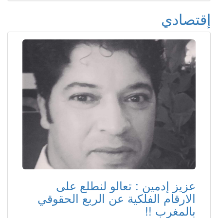
إقتصادي
عزيز إدمين : تعالو لنطلع على
الارقام الفلكية عن الربع الحقوقي
بالمغرب !!