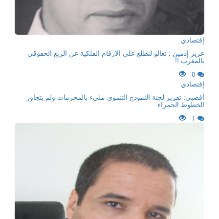
إقتصادي
عزيز إدمين : تعالو لنطلع على الارقام الفلكية عن الربع الحقوقي
بالمغرب !!
0
إقتصادي
أقصبي: تقرير لجنة النمودج التنموي مليء بالمحرمات ولم يتجاوز
الخطوط الحمراء
1