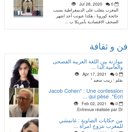
Jul 28, 2020
0
المغرب ينقلب على الديمقراطية بسبب
جائحة كورونا ، هكذا عنونت أحد اشهر
الصحف الاقتصادية بأمريكا ب ...
فن و ثقافة
موازنة بين اللغة العربية الفصحى
والعامية:الدا ...
Apr 17, 2021
0
بقلم : زينب سعيد *
Jacob Cohen* : Une confession
qui pèse .*Ecri ...
Feb 02, 2021
0
Entrevue réalisée par Dr.
من حكايات الضاوية : غانمشي
للمغرب نتزوج امرأة ...