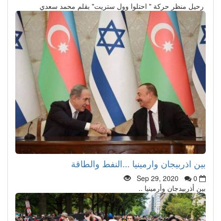
رحيل منظر حركة " احتلوا وول ستريت" بقلم محمد سعدي
بين اذربيجان وارمينيا ...النفط والطاقة
Sep 29, 2020
0
بين أذربيدجان وأرمينيا ..