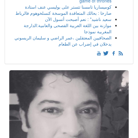
game of thrones
كوميساريا تامسنا تتستر على بوليسي عنف استادة
صارخا : بحالك المتعاقدة الموسخة كنسلخوهوم فالرباط
سعيد ناشيد* : نعم أصبحت أتسول الآن
موازنة بين اللغة العربية الفصحى والعامية:الدارجة
المغربية نموذجا
الصحافيين المعتقلين ،عمر الراضي و سليمان الريسوني
يدخلان في إضراب عن الطعام