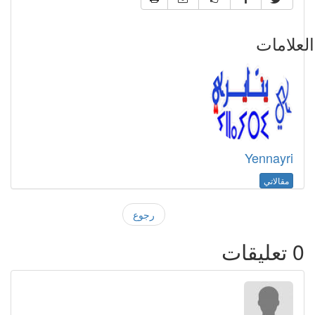
علامات
Yennayri
مقالاتي
رجوع
0
تعليقات