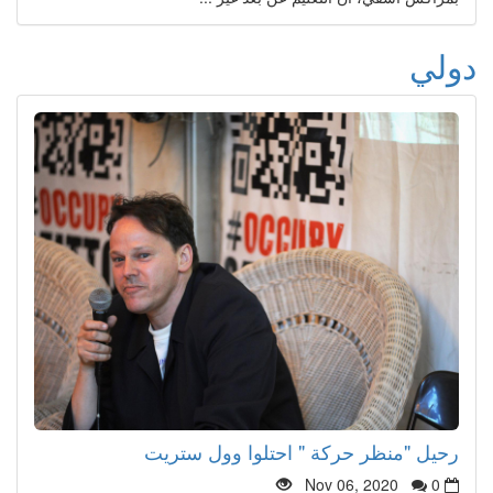
دولي
رحيل "منظر حركة " احتلوا وول ستريت
Nov 06, 2020
0