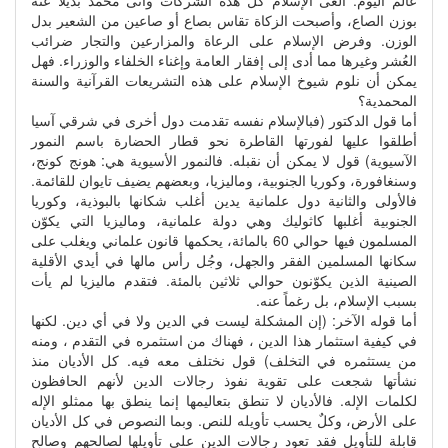
عالم اليوم. ألغى الإسلام كل هذه الشركات وأتى محمد بديلاً عنه
بوزن الصاع، وأصبحت الزكاة تقاس بصاع أو صاعين من الشعير بدل
الوزن. وفرض الإسلام على الرعاة والمزارعين والتجار ضرائب
العُشر وغيرها مما أدى إلى إفقار العامة وإغناء الخلفاء والوزراء. فهل
يمكن أن نلوم شيوخ الإسلام على هذه التشريعات القرآنية والسنة
المحمدية؟
أما قول الدكتور (فبالإسلام نفسه تقدمت دول أخرى في شرقي آسيا
أطلقوا عليها لفورتها القاطرة نحو قطار الحضارة باسم النمور
الآسيوية) قول لا يمكن أن نقبله. فالنمور الأسيوية هي: هونج كونج،
وسنغافورة، وكوريا الجنوبية، وماليزيا، وبعضهم يضيف تايوان للقائمة.
فالأولى والثانية دول علمانية يدين أغلب شكانها بالبوذية، وكوريا
الجنوبية أغلبها كاثوليك وهي دولة علمانية، وماليزيا التي يكوّن
المسلمون فيها حوالي 60 بالمائة، يحكمها قانون علماني ويغلب على
سكانها المسلمين الفقر والجهل، وجُل رأس مالها في أيدي الأقلية
الصينية الذين يكوّنون حوالي ثلاثين بالمئة. فتقدم ماليزيا لم يأت
بسبب الإسلام، بل رغماً عنه.
أما قوله الآخر: (إن المشكلة ليست في الدين ولا في أي دين. لكنها
في كيفية استثمار هذا الدين ، فهناك من استثمره في التقدم ، ومنه
من يستثمره في التخلف) قول نختلف معه فيه. كل الأديان منذ
نشأتها شجعت على تقوية نفوذ رجالات الدين لأنهم الحافظون
لكلمات الإله. فالأديان لا تنطق بتعاليمها إنما ينطق بها ممثلو الإله
على الأرض، وكلٌ يحسب تأويله للنص. وبما النصوص في كل الأديان
قابلة للتأويل فقد تعود رجالات الدين على تأويلها لصالحهم وصالح