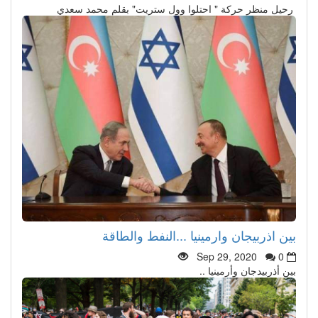
رحيل منظر حركة " احتلوا وول ستريت" بقلم محمد سعدي
بين اذربيجان وارمينيا ...النفط والطاقة
Sep 29, 2020
0
بين أذربيدجان وأرمينيا ..