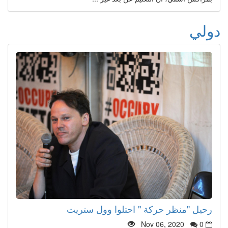
دولي
رحيل "منظر حركة " احتلوا وول ستريت
Nov 06, 2020
0