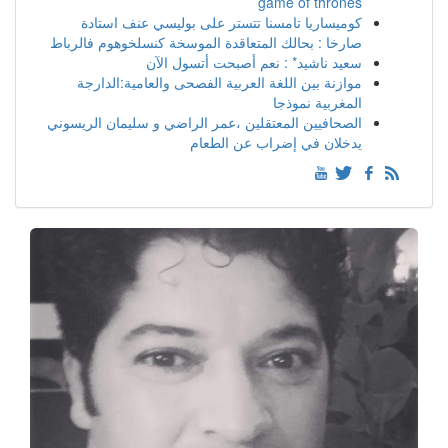
game of thrones
كوميساريا تامسنا تتستر على بوليسي عنف استادة
صارخا : بحالك المتعاقدة الموسخة كنسلخوهوم فالرباط
سعيد ناشيد* : نعم أصبحت أتسول الآن
موازنة بين اللغة العربية الفصحى والعامية:الدارجة
المغربية نموذجا
الصحافيين المعتقلين ،عمر الراضي و سليمان الريسوني
يدخلان في إضراب عن الطعام