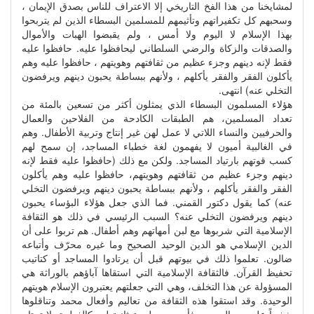
لمشايخنا من هذا الفخ التاريخي إلا الاعتراف للناس بصدق الإيمان ،
وسحبهم كل تكفيراتهم وتأثيمهم للمسلمين البسطاء الذين لم يتربحوا
بهذا الإسلام لا اليوم ولا أمس ، ولم يقبضوا الهبات والأموال
والصدقات والزكاة والرضي السلطاني ليحافظوا عليه. حافظوا عليه
فقط لإنه دينهم وجزء عظيم من ثقافتهم وهويتهم ، حافظوا عليه وهم
يأكلون الفقر والفقر يأكلهم ، ولأنهم ببساطة يحبون دينهم ويرفضون
التخلي عنه) انتهى.
هؤلاء المسلمون البسطاء الذي يمثلون أكثر من تسعين بالمئة من
تعداد المسلمين، هم الطبقات الكادحة من الفلاحين والعمال
والحرفيين والنساء اللاتي لا عمل لهن غير إنتاج وتربية الأطفال. وهم
في الغالبية أميون لا يفهمون لغة خطباء المساجد، إن سمح لهم
كسب قوتهم بارتياد المساجد. ولكن مع ذلك (حافظوا عليه فقط لإنه
دينهم وجزء عظيم من ثقافتهم وهويتهم، حافظوا عليه وهم يأكلون
الفقر والفقر يأكلهم ، ولأنهم ببساطة يحبون دينهم ويرفضون التخلي
عنه) كما يقول دكتور القمني. فما الذي جعل هؤلاء البؤساء يحبون
دينهم ويرفضون التخلي عنه؟ السبب الرئيسي في ذلك هو الثقافة
الإسلامية التي شربوها مع لبن أمهاتهم وهم أطفال. هم تربوا على أن
الدين الإسلامي هو الدين الوحيد الصحيح وما غيره محرّف وأتباعه
ضالون. تعلموا ذلك في بيوتهم قبل أن يرتادوا المساجد أو كتاتيب
تحفيظ القرآن. فالثقافة الإسلامية التي استقاها آباؤهم بالوراثة هي
المسؤولة عن هذا التخلف، وهي التي جعلتهم يعتبرون الإسلام هويتهم
الوحيدة. وقد استقوا هذه الثقافة من تعاليم وأفعال محمد وتناقلوها