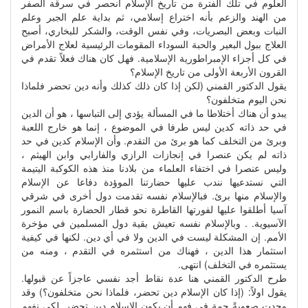
العلوم في تلك الفترة من تاريخ الإسلام انحصر في سرقة الصفر
من الهند والزعم بأنه اختراع إسلامي، ثم بداية علم الجبر وعلم
النبات وبعض البصريات، وفي نفس الوقت، والشكر للبخاري، أصبح
العلاج ببول البعير والحبة السوداء المقومات الرئيسية لعلاج الأمراض
في كل أجزاء الإمبراطورية الإسلامية. فهل كان هناك فعلاً تقدم في
القرون الأربعة الأولى من تاريخ الإسلام؟
يقول الدكتور القمني (لكن إذا كان ذلك كذلك وأنه دين تحضر فلماذا
نحن اليوم متخلفون؟
يبدو أن هناك أختلاطا ما في المسألة يؤدي إلى التباسها ، هو أن الدين
في حد ذاته كدين ليس طرفا في الموضوع ، إنما هو خارج اللعبة
وبرئ من التخلف كما هو برئ من التقدم. وأن الإسلام كدين في حد
ذاته لم يكن عنصرا في إنجازات الرازي والفارابي وابن الهيثم ،
وليس عنصرا في اختفاء العلماء من بلادنا منذ هذه الكوكبة اليتيمة
التي نستدعيها نندب عليها حضارتنا الموؤدة دفاعا عن الإسلام
والإسلام منها برئ. فبالإسلام نفسه تقدمت دول أخرى في شرقي
آسيا أطلقوا عليها لفورتها القاطرة نحو قطار الحضارة باسم النمور
الآسيوية. . وبالإسلام نفسه تعيش بقية دول المسلمين في مؤخرة
الأمم. إن المشكلة ليست في الدين ولا في أي دين. لكنها في كيفية
استثمار هذا الدين ، فهناك من استثمره في التقدم ، ومنه من
يستثمره في التخلف) انتهى.
طرح الدكتور القمني هنا عدة نقاط أجد نفسي عاجزاً عن قبولها.
يقول اولاً: (إذا كان الإسلام دين تحضر، فلماذا نحن متخلفون؟) وقد
وجدت صعوبةً جمة في فهم أن يكون الإسلام دين تحضر. لكي نفهم