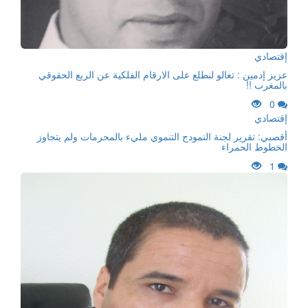
إقتصادي
عزيز إدمين : تعالو لنطلع على الارقام الفلكية عن الربع الحقوقي
بالمغرب !!
0
إقتصادي
أقصبي: تقرير لجنة النمودج التنموي مليء بالمحرمات ولم يتجاوز
الخطوط الحمراء
1