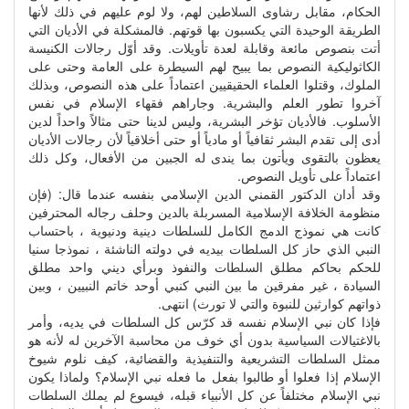
الحكام، مقابل رشاوى السلاطين لهم، ولا لوم عليهم في ذلك لأنها
الطريقة الوحيدة التي يكسبون بها قوتهم. فالمشكلة في الأديان التي
أتت بنصوص مائعة وقابلة لعدة تأويلات. وقد أوّل رجالات الكنيسة
الكاثوليكية النصوص بما يبيح لهم السيطرة على العامة وحتى على
الملوك، وقتلوا العلماء الحقيقيين اعتماداً على هذه النصوص، وبذلك
آخروا تطور العلم والبشرية. وجاراهم فقهاء الإسلام في نفس
الأسلوب. فالأديان تؤخر البشرية، وليس لدينا حتى مثالاً واحداً لدين
أدى إلى تقدم البشر ثقافياً أو مادياً أو حتى أخلاقياً لأن رجالات الأديان
يعظون بالتقوى ويأتون بما يندى له الجبين من الأفعال، وكل ذلك
اعتماداً على تأويل النصوص.
وقد أدان الدكتور القمني الدين الإسلامي بنفسه عندما قال: (فإن
منظومة الخلافة الإسلامية المسربلة بالدين وحلف رجاله المحترفين
كانت هي نموذج الدمج الكامل للسلطات دينية ودنيوية ، باحتساب
النبي الذي حاز كل السلطات بيديه في دولته الناشئة ، نموذجا سنيا
للحكم بحاكم مطلق السلطات والنفوذ وبرأي ديني واحد مطلق
السيادة ، غير مفرقين ما بين النبي كنبي أوحد خاتم النبيين ، وبين
ذواتهم كوارثين للنبوة والتي لا تورث) انتهى.
فإذا كان نبي الإسلام نفسه قد كرّس كل السلطات في يديه، وأمر
بالاغتيالات السياسية بدون أي خوف من محاسبة الآخرين له لأنه هو
ممثل السلطات التشريعية والتنفيذية والقضائية، كيف نلوم شيوخ
الإسلام إذا فعلوا أو طالبوا بفعل ما فعله نبي الإسلام؟ ولماذا يكون
نبي الإسلام مختلفاً عن كل الأنبياء قبله، فيسوع لم يملك السلطات