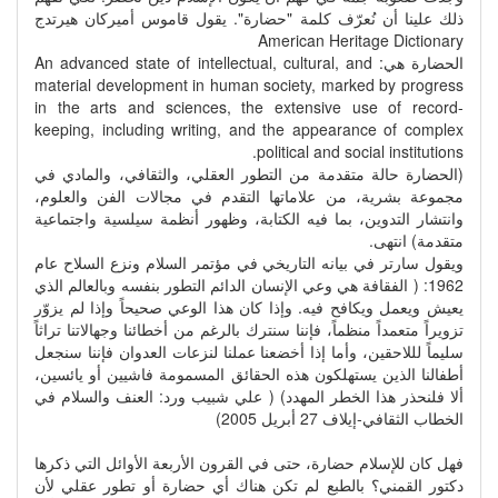
ذلك علينا أن نُعرّف كلمة "حضارة". يقول قاموس أميركان هيرتدج
American Heritage Dictionary
الحضارة هي: An advanced state of intellectual, cultural, and
material development in human society, marked by progress
in the arts and sciences, the extensive use of record-
keeping, including writing, and the appearance of complex
political and social institutions.
(الحضارة حالة متقدمة من التطور العقلي، والثقافي، والمادي في
مجموعة بشرية، من علاماتها التقدم في مجالات الفن والعلوم،
وانتشار التدوين، بما فيه الكتابة، وظهور أنظمة سيلسية واجتماعية
متقدمة) انتهى.
ويقول سارتر في بيانه التاريخي في مؤتمر السلام ونزع السلاح عام
1962: ( الفقافة هي وعي الإنسان الدائم التطور بنفسه وبالعالم الذي
يعيش ويعمل ويكافح فيه. وإذا كان هذا الوعي صحيحاً وإذا لم يزوّر
تزويراً متعمداً منظماً، فإننا سنترك بالرغم من أخطائنا وجهالاتنا تراثاً
سليماً لللاحقين، وأما إذا أخضعنا عملنا لنزعات العدوان فإننا سنجعل
أطفالنا الذين يستهلكون هذه الحقائق المسمومة فاشيين أو يائسين،
ألا فلنحذر هذا الخطر المهدد) ( علي شبيب ورد: العنف والسلام في
الخطاب الثقافي-إيلاف 27 أبريل 2005)
فهل كان للإسلام حضارة، حتى في القرون الأربعة الأوائل التي ذكرها
دكتور القمني؟ بالطبع لم تكن هناك أي حضارة أو تطور عقلي لأن