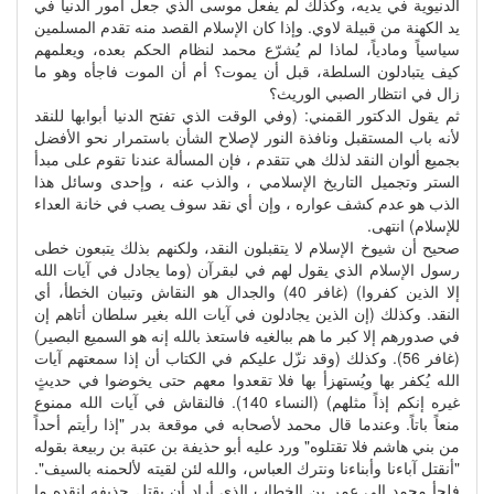
الدنيوية في يديه، وكذلك لم يفعل موسى الذي جعل أمور الدنيا في
يد الكهنة من قبيلة لاوي. وإذا كان الإسلام القصد منه تقدم المسلمين
سياسياً ومادياً، لماذا لم يُشرّع محمد لنظام الحكم بعده، ويعلمهم
كيف يتبادلون السلطة، قبل أن يموت؟ أم أن الموت فاجأه وهو ما
زال في انتظار الصبي الوريث؟
ثم يقول الدكتور القمني: (وفي الوقت الذي تفتح الدنيا أبوابها للنقد
لأنه باب المستقبل ونافذة النور لإصلاح الشأن باستمرار نحو الأفضل
بجميع ألوان النقد لذلك هي تتقدم ، فإن المسألة عندنا تقوم على مبدأ
الستر وتجميل التاريخ الإسلامي ، والذب عنه ، وإحدى وسائل هذا
الذب هو عدم كشف عواره ، وإن أي نقد سوف يصب في خانة العداء
للإسلام) انتهى.
صحيح أن شيوخ الإسلام لا يتقبلون النقد، ولكنهم بذلك يتبعون خطى
رسول الإسلام الذي يقول لهم في لبقرآن (وما يجادل في آيات الله
إلا الذين كفروا) (غافر 40) والجدال هو النقاش وتبيان الخطأ، أي
النقد. وكذلك (إن الذين يجادلون في آيات الله بغير سلطان أتاهم إن
في صدورهم إلا كبر ما هم ببالغيه فاستعذ بالله إنه هو السميع البصير)
(غافر 56). وكذلك (وقد نزّل عليكم في الكتاب أن إذا سمعتهم آيات
الله يُكفر بها ويُستهزأ بها فلا تقعدوا معهم حتى يخوضوا في حديثٍ
غيره إنكم إذاً مثلهم) (النساء 140). فالنقاش في آيات الله ممنوع
منعاً باتاً. وعندما قال محمد لأصحابه في موقعة بدر "إذا رأيتم أحداً
من بني هاشم فلا تقتلوه" ورد عليه أبو حذيفة بن عتبة بن ربيعة بقوله
"أنقتل آباءنا وأبناءنا ونترك العباس، والله لئن لقيته لألحمنه بالسيف".
فلجأ محمد إلى عمر بن الخطاب الذي أراد أن يقتل حذيفه لنقده ما