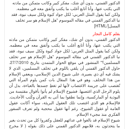
الدكتور القمني، بدون أي شك، مفكر كبير وكاتب متمكن من مادته
التي يكتب عنها، وأنا أتابع أغلب ما يكتب وأتفق معه في معظمه.
ولكن كما يقول المثل العربي: لكل جواد كبوة ولكل سيف نبوة، فقد
نبا الدكتور القمني في مقاله الموسوم "هل الإسلام هو سر تخلف
المسل[/HTML]
بقلم كامل النجار
الدكتور القمني، بدون أي شك، مفكر كبير وكاتب متمكن من مادته
التي يكتب عنها، وأنا أتابع أغلب ما يكتب وأتفق معه في معظمه.
ولكن كما يقول المثل العربي: لكل جواد كبوة ولكل سيف نبوة، فقد
نبا الدكتور القمني في مقاله الموسوم "هل الإسلام هو سر تخلف
المسلمين؟" المنشور في موقع الحوار المتمدن بتاريخ 27/7/2010.
حاول الدكتور القمني أن يلقي باللوم في تخلف المسلمين، الذي لا
يشك فيه أي ذي بصيرة، على شيوخ الدين الإسلامي، ويعفي الإسلام
من هذا التخلف. وهو في هذا المقال بات كمن يلوم المرأة التي
تُغتصب على جريمة الاغتصاب لأنها لم تغطِ جسدها بالعباءة، بدل أن
يلوم الرجل الذي اغتصبها. فشيوخ الإسلام لم يأتوا بأقوال مقتبسة من
البوذية أو الماركسية، وإنما نطقوا بما أتى به القرآن وكُتب الأحاديث.
فالإسلام هو الذي اغتصب تلك العقول البريئة، سواء أكانت عقول
العامة أو عقول الشيوخ، رغم أنها عقول محجبة ولم تعرف السفور
الفكري منذ مجيء الإسلام.
شيوخ الإسلام قد بالغوا في عدائهم للعقل وكفروا كل من تحدث بغير
ما يتحدثون به، فلامهم الدكتور القمني على ذلك بقوله ( لا مخرج