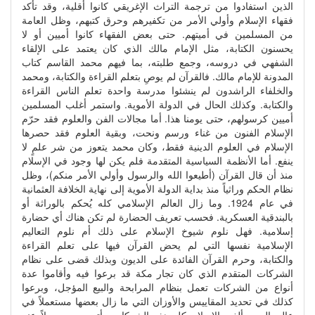
الذين استفادوا من ترجمة التراث الإغريقي كانوا أقلية، وقد تأكد
فقهاء الإسلام وأولي الأمر من تكفيرهم وحرق كتبهم، وظل العامة
من المسلمين في أميتهم. حتى بعض الفقهاء كانوا أميين أو لا
يحسنون الكتابة، مثل الإمام مالك الذي كان يعتمد على الإلقاء
الشفهي في دروسه، وجمع طلبته، بما فيهم محمد القاسم كتاب
المدونة للإمام مالك. فالقرآن لم يوصِ بتعلم القراءة والكتابة، ومحمد
والخلفاء الراشدون لم ينشئوا مدرسة واحدة تعلم الناس القراءة
والكتابة. وكذلك الحال في الدولة الأموية. واستمر أغلب المسلمين
أميين كرسولهم، حتى يومنا هذا. أما مجالات الفن والعلوم فقد حرّم
الإسلام الفنون من غناء ورسم ونحت، وبقية العلوم فقد حصرها
الإسلام في العلوم الدينية فقط، وكان محمد يتعوز من شر علمٍ لا
ينفع. أما الأنظمة السياسية المتقدمة فلم يكن لها وجود في الإسلام
منذ أن قال القرآن (أطيعوا الله والرسول وأولي الأمر منكم)، وظل
نظام الحكم وراثياً منذ بداية الدولة الأموية إلى نهاية الخلافة العثمانية
في عام 1924. وما زال العالم الإسلامي كله يُحكم بالوراثة أو
بالبندقية العسكرية. فحسب تعريف الحضارة لم تكن هناك أي حضارة
إسلامية. فهل نلوم شيوخ الإسلام على ذلك أم نلوم التعاليم
الإسلامية نفسها التي لم يحض القرآن فيها على تعلم القراءة
والكتابة، وحرم القرآن الفائدة على الديون وبذلك قضى على نظام
الشركات المتقدم الذي كان تجار مكة قد برعوا فيه وأقاموا عدة
أنواع من الشركات تعمل بنظام المرابحة والبيع المؤجل، وبرعوا
كذلك في تحديد المقاييس والأوزان التي ما زال بعضها مستعملاً في