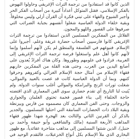
الذين كانوا قد استفادوا من ترجمة التراث الإغريقي وحاولوا النهوض
بالفكر الإسلامي، فقتل المتوكل أعداداً كبيرة من أصحاب الفكر الحر
وأجبر الشيوخ والفهاء على تبني فكرة أن القرآن أزلي وليس مخلوقاً.
وبقية خلفاء الدولة العباسية شغلوا أنفسهم بجباية الضرائب التي
صرفوها على القصور واللهو والمجون.
القلائل من المفكرين المسلمين الذين استفادوا من ترجمة التراث
الإغريقي كانوا فارسيين أصحاب حضارة عريقة وعلم، أُجبروا على
الإسلام. فنبوغهم في الفلسفة والمنطق لم يكن لأنهم أسلموا وإنما
لأنهم كانوا أهل علم واستغلوا فرصة ترجمة التراث الإغريقي إلى
العربية، فزادوا في علومهم وطوروها. وكان هناك أفرادٌ يُعدون على
أصابع اليدين من العرب. وحتى هذه القلة من المفكرين حاربهم
فقهاء الإسلام من أمثال حجة الإسلام الغزالي وكفروهم وحرقوا
كتبهم. وبما أن الدولة العباسية كانت قد غصت بالعبيد والموالي،
شغلت ثورات الزنج والبرامكة والموالي أغلب سنوات الدولة. ولم
يُثبت لنا التاريخ أي تقدم حضاري سوى الفن المعماري الذي اقتضته
حاجة الخلفاء إلى بناء قصور فخمة تحتوي الغلمان والجواري
والزوجات. وحتى الفن المعماري كان مصمموه من فارس وبيزنطة
وبقية البلاد ذات الحضارات السامقة التي احتلها المسلمون. والجدير
بالذكر أن القرنين الثاتي والثالث بعد الهجرة شهدا ظهور فقهاء
المذاهب الأربعة السنية (مالك والشافعي وأبو حنيفة وأحمد بن
حنبل)، الذين شتتوا المسلمين إلى مذاهب متناحرة عقائدياً، مع ظهور
البخاري الذي ملأ الإسلام بكل أنواع الخزعبلات. فالتقدم الوحيد في