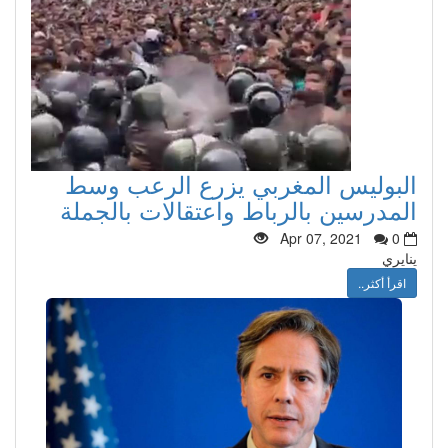
البوليس المغربي يزرع الرعب وسط
المدرسين بالرباط واعتقالات بالجملة
Apr 07, 2021
0
ينايري
اقرأ أكثر..