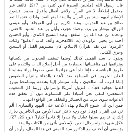
قال رسول الله (ملخص السيرة لابن كثير، ص 217). فالنقد غير
محتمل إطلاقاً، لا في القرآن ولافي أفعال وأقوال محمد. فشيوخ
الإسلام لديهم سند من القرآن والسنة لمنع النقد. ولذلك عندما انتقد
صالح بن عبد القدوس، وعبد الكريم بن أبي العوجاء، وأبو عيسى
الوراق، وبشار بن برد، وحماد عجرد، وأبان بن عبد الحميد اللاحقي،
ومحمد بن عبد الله بن المقفع، وعبد المسيح الكندي، وأبو الحسن
أحمد بن يحيي الراوندي (ت 298هجرية وألف كتاب "الدامغ" وكتاب
"الزمرد" في نقد القرآن) الإسلام، كان مصيرهم القتل أو السجن
وحرق الكتب.
ويقول د. سيد القمني كذلك (وبينما تستفيد الشعوب من نكساتها
وهزائمها في منافساتها الحضارية من أجل إصلاح الذات والتقدم على
طريق المنافسة ، فإننا نلجأ في هزائمنا لنقف صفوفا وراء مشايخنا
لنعلن الحروب في المساجد ضد الأعداء بالدعاء والتزام الطقوس
إثباتا للرب أننا صالحون ، وأنه سينظر إلينا بشفقة ويسامحنا ويبرز
للدنيا عجائبه فجأة ، فتزول أمريكا وإسرائيل وربما كل الشعوب
المتحضرة لنبقى نحن أسيادا على المسكونة دون أن تحقق هذه
الدعوات سوى مزيد من الخسائر والتخلف في الواقع) انتهى.
فمن أين أتى شيوخ الإسلام بهذه الأدعية على اليهود والنصارى؟ ألم
ترد في القرآن (وقال نوح ربِ لا تذر على الأرض من الكافرين ديارا.
إنك إن تذرهم يضلوا عبادك ولا يلدوا إلا فاجراً كفارا) (نوح 26، 27).
فكل شيء يقوله رجال الدين الإسلامي يأتي من الكتاب والسنة.
يؤسفني أن أختلف مع الدكتور سيد القمني في هذا المقال، وأرجو أن