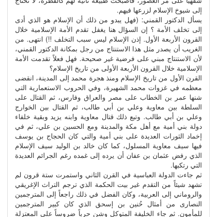
شفهياً على مر العصور، فأصبحت طبيعة ثانية لهم كالفطرة، لا تحتاج
إلى شيوخ الإسلام لزرعها فيهم.
يسأل الدكتور القمني: (فهل يبدو من ذلك أن الإسلام هو الذي أدى
إلى تخلف الأمة ؟ إن السؤال هنا يغفل تقدم الأمة الإسلامية خلال
القرون الأربعة الأول. إذن الإسلام ليس سبب التخلف !!) انتهى. من
الغريب أن يصدر مثل هذا الاستنتاج من رجل بمكانة الدكتور القمني،
لأن الاستنتاج مبني على فرضية غير صحيحة. فهل فعلاً تقدمت الأمة
الإسلامية خلال القرون الأربعة الأولى من تاريخ الإسلام؟
القرن الأول من تاريخ الإسلام ومنذ هجرة محمد إلى المدينة، انقضى
معظمه في غزوات محمد الشهيرة، وفي الحروب الاستعمارية التي
شنها عمر بن الخطاب على مصر والعراق وفارس، ثم القتال على
السلطة بين معاوية وعلي بن أبي طالب، ثم القتال بين الخوارج
وعلي بن أبي طالب. وتبع ذلك قتال معاوية وابنه يزيد وبقية خلفاء
دولة بني أمية مع أهل مكة والمدينة ومع الحسين بن علي، ثم في
إخماد الثورات العديدة على بني أمية والتي كان الحجاج بن يوسف
فيها سيف معاوية المسلول، كما كان خالد بن الوليد سيف الإسلام
الذي رفض عثمان بن عفان أن يرده إلى غمده رغم الجرائم العديدة
التي رتكبها.
ثم جاءت الدولة العباسية في القرن الثاني واستمرت ستة قرون لم
تشهد شيئاً من التقدم غير بيت الحكمة الذي ترجم التراث الإغريقي
والروماني إلى العربية، وكان الفضل في ذلك راجعاً إلى المترجمين
النصارى من أمثال حُنين بن إسحق الذي كان كبير المترجمين
للمأمون. ثم جاء الخليفة المتوكل وشن حرباً ضروساً على المعتزلة