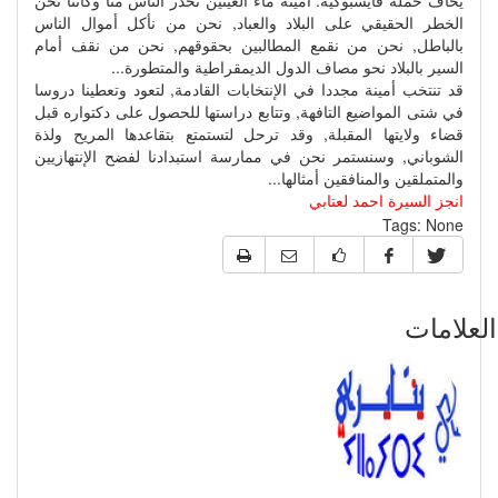
يخاف حملة فايسبوكية. أمينة ماء العينين تحذر الناس منا وكأننا نحن
الخطر الحقيقي على البلاد والعباد, نحن من نأكل أموال الناس
بالباطل, نحن من نقمع المطالبين بحقوقهم, نحن من نقف أمام
السير بالبلاد نحو مصاف الدول الديمقراطية والمتطورة...
قد تنتخب أمينة مجددا في الإنتخابات القادمة, لتعود وتعطينا دروسا
في شتى المواضيع التافهة, وتتابع دراستها للحصول على دكتواره قبل
قضاء ولايتها المقبلة, وقد ترحل لتستمتع بتقاعدها المريح ولذة
الشوباني, وسنستمر نحن في ممارسة استبدادنا لفضح الإنتهازيين
والمتملقين والمنافقين أمثالها...
انجز السيرة احمد لعتابي
Tags:
None
علامات