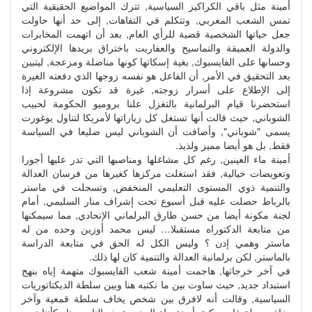
أمينة مثل باقي الكراكيز السياسية, تترك المواضيع الحقيقية التي
تمس الشعب المغربي, وتتكلم في التفاهات, إلى حد أنها حاولت
جعل حياتها الشخصية قضية للرأي العام, بعد أن اتهمت المخابرات
والدولة العميقة والتماسيح والعفاريت باختراق بريدها الإلكتروني
وحسابها على الفايسبوك, بغية إسكاتها كونها مناضلة ومزعجة, ليتبين
بعد التحقيق في الأمر, أن الفاعل هو نفسه زوجها الذي دفعته الغيرة
إلى الإطلاع على أسرار زوجته, غيرة قد تكون مشروعة إذا
استحضرنا قيام البرلمانية بالتغزل علنا بروميو الحكومة لحبيب
الشوباني, حيث قالت أنها تستغل كل زياراتها لأمريكا لتناول يوغورت
يسمى "شوباني", وأضافت أن الشوباني ليس ضليعا في السياسة
فقط, بل هو أيضا مميز ولذيذ.
أمينة ماء العينين, رغم كل مشاغلها ومناصبها التي تدر عليها أجورا
وتعويضات خيالية, فقد استغلت مركزها كغيرها من فرسان العدالة
والتنمية ذوي المستوى التعليمي المنخفض, وتسجلت في ماستر
بالرباط حصلت عليه قبل أسبوع تحت إشراف منار السليمي, أمام
لجنة مكونة أيضا من حسن طارق البرلماني الإتحادي, مما سيمكنها
من متابعة الدكتوراه مستقبلا… ليس محمد أوزين وحده من له
ماستر وهمي إذن ؟ وليس الكل له الحق في متابعة الدراسة
بالماستر, لكن برلمانية العدالة والتنمية كان لها ذلك.
في آخر خرجاتها, هاجمت أمينة شعب الفايسبوك متهمة إياه بنهج
استبداد جديد, حيث ساوت بين ما نكتبه هنا وبين سلطة الديكتاتوريات
السياسية, وقالت أنه لافرق بين شخص يخاف سلطة قمعية وآخر