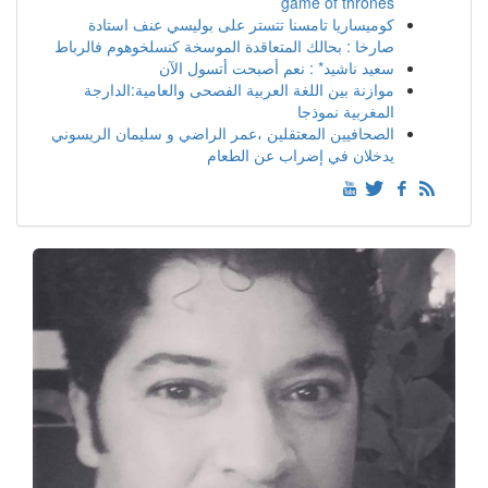
game of thrones
كوميساريا تامسنا تتستر على بوليسي عنف استادة
صارخا : بحالك المتعاقدة الموسخة كنسلخوهوم فالرباط
سعيد ناشيد* : نعم أصبحت أتسول الآن
موازنة بين اللغة العربية الفصحى والعامية:الدارجة
المغربية نموذجا
الصحافيين المعتقلين ،عمر الراضي و سليمان الريسوني
يدخلان في إضراب عن الطعام