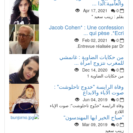
والعامية:الدا ...
Apr 17, 2021
0
بقلم : زينب سعيد *
Jacob Cohen* : Une confession
qui pèse .*Ecri ...
Feb 02, 2021
0
Entrevue réalisée par Dr.
من حكايات الضاوية : غانمشي
للمغرب نتزوج امرأة ...
Dec 14, 2020
0
من حكايات الضاوية 1
وفاة الرايسة "خدوج تاحلوشت" :
صوت الاباء والابداع
Jun 04, 2019
0
وفاة الرايسة "خدّوج تاحلوشت": صوت الإباء
اللاذع
”صباح الخير ايها المهندسون“
Mar 09, 2019
0
زينب سعيد