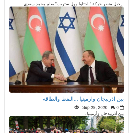
رحيل منظر حركة " احتلوا وول ستريت" بقلم محمد سعدي
بين اذربيجان وارمينيا ...النفط والطاقة
Sep 29, 2020
0
بين أذربيدجان وأرمينيا ..