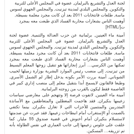
لجنة العدل والتشريع بالبرلمان, عضوة في المجلس الأعلى للتربية
والتكوين, والمجلس البلدي لمدينة تيزنيت, والمجلس الجهوي لسوس
ماسة, طلعات فانتخابات 2011 بعد أن كانت مجرد معلمة بسيطة,
أوهمت الناس بشعارات محاربة الفساد الذي طبعت معه بمجرد
ت[/HTML]
أمينة ماء العينين, برلمانية عن حزب العدالة والتنمية, عضوة لجنة
العدل والتشريع بالبرلمان, عضوة في المجلس الأعلى للتربية
والتكوين, والمجلس البلدي لمدينة تيزنيت, والمجلس الجهوي لسوس
ماسة, طلعات فانتخابات 2011 بعد أن كانت مجرد معلمة بسيطة,
أوهمت الناس بشعارات محاربة الفساد الذي طبعت معه بمجرد
تمكنها من الكرسي… أبرز إنجازاتها هو تنقيل زوجها المعلم البسيط
من تيزنيت, إلى منصب رئيس الموارد البشرية بوزارة زميلها لحبيب
الشوباني, أمينة بررت الأمر بكونه يدخل إطار لم الشمل الأسري,
وطبعا فالقانون لايسمح أبدا بتنقيل معلم إلى منصب إداري كبير في
العاصمة فقط ليكون بالقرب من زوجته البرلمانية.
أمينة ماء العينين, لاتفوت فرصة إلا وتتهجم على معارضي سياسات
زعيمها بنكيران, فقد هاجمت المعطلين والمتعاطفين مع الأساتذة
المتدربين والمنتمين للأحزاب التي لا تغازل بنكيران, بينما تكتفي
بالصمت أو الإستغراب أمام انبطاحات زعيمها, فقد عبرت عن صدمتها
لاستسلام بنكيران أمام أخنوش في قضية صندوق 55 مليار, كما
علقت على جلوس زعيمها إلى جانب العماري في نفس الطاولة بأنه
تم تزريفه… المسكين.