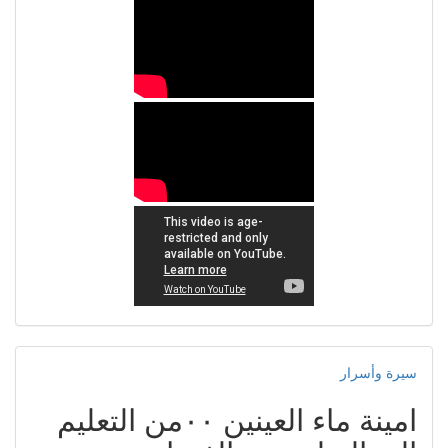
سيرة وأسرار
امينة ماء العينين ٠٠من التعليم