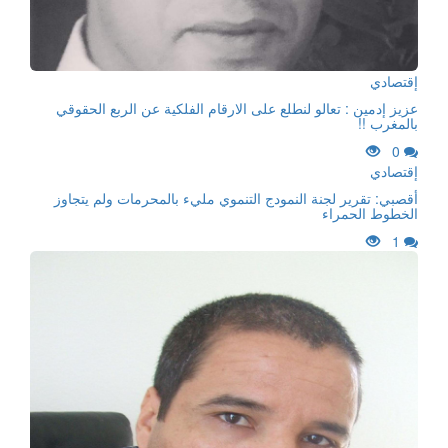
إقتصادي
عزيز إدمين : تعالو لنطلع على الارقام الفلكية عن الربع الحقوقي
بالمغرب !!
0
إقتصادي
أقصبي: تقرير لجنة النمودج التنموي مليء بالمحرمات ولم يتجاوز
الخطوط الحمراء
1