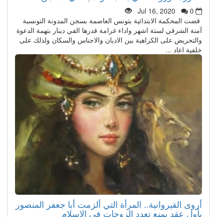
Jul 16, 2020
0
قضت المحكمة الابتدائية بتونس العاصمة بسجن المدونة التونسية
آمنة الشرقي لستة اشهر واداء غرامة قدرها الفي دينار بتهمة الدعوة
والتحريض على الكراهية بين الاديان والاجناس والسكان ولذلك على
خلفية اعاد ...
أروى القيروانية.. المرأة التي ألزمت أبا جعفر المنصور
بأول عقد يمنع تعدد الزوجات في الإسلام