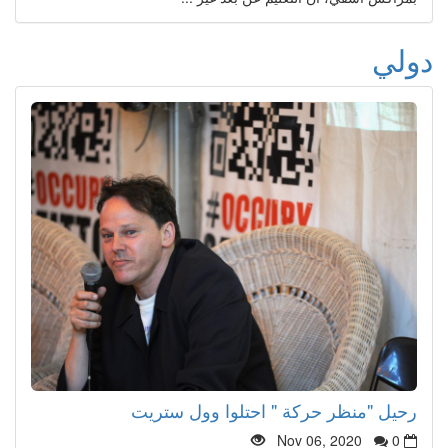
دولي
رحيل "منظر حركة " احتلوا وول ستريت
Nov 06, 2020
0