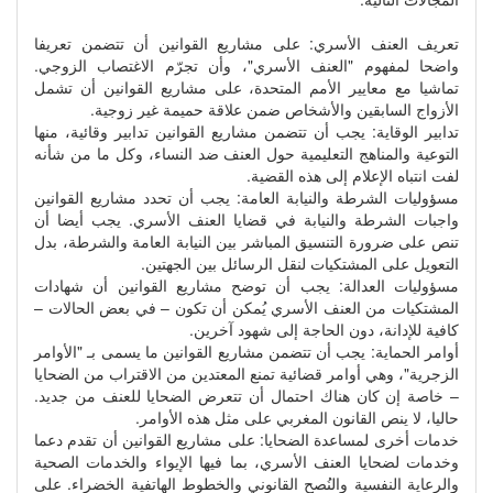
تعريف العنف الأسري: على مشاريع القوانين أن تتضمن تعريفا
واضحا لمفهوم "العنف الأسري"، وأن تجرّم الاغتصاب الزوجي.
تماشيا مع معايير الأمم المتحدة، على مشاريع القوانين أن تشمل
الأزواج السابقين والأشخاص ضمن علاقة حميمة غير زوجية.
تدابير الوقاية: يجب أن تتضمن مشاريع القوانين تدابير وقائية، منها
التوعية والمناهج التعليمية حول العنف ضد النساء، وكل ما من شأنه
لفت انتباه الإعلام إلى هذه القضية.
مسؤوليات الشرطة والنيابة العامة: يجب أن تحدد مشاريع القوانين
واجبات الشرطة والنيابة في قضايا العنف الأسري. يجب أيضا أن
تنص على ضرورة التنسيق المباشر بين النيابة العامة والشرطة، بدل
التعويل على المشتكيات لنقل الرسائل بين الجهتين.
مسؤوليات العدالة: يجب أن توضح مشاريع القوانين أن شهادات
المشتكيات من العنف الأسري يُمكن أن تكون – في بعض الحالات –
كافية للإدانة، دون الحاجة إلى شهود آخرين.
أوامر الحماية: يجب أن تتضمن مشاريع القوانين ما يسمى بـ "الأوامر
الزجرية"، وهي أوامر قضائية تمنع المعتدين من الاقتراب من الضحايا
– خاصة إن كان هناك احتمال أن تتعرض الضحايا للعنف من جديد.
حاليا، لا ينص القانون المغربي على مثل هذه الأوامر.
خدمات أخرى لمساعدة الضحايا: على مشاريع القوانين أن تقدم دعما
وخدمات لضحايا العنف الأسري، بما فيها الإيواء والخدمات الصحية
والرعاية النفسية والنُصح القانوني والخطوط الهاتفية الخضراء. على