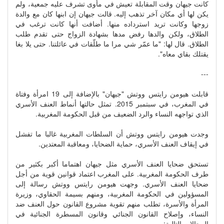
كانت جيهان وقت المقابلة تعيش في مأوى تشرف عليه جمعية، ولم
يكن لها أي مكان آخر تذهب إليه. قالت جيهان إن ابنها كان مع والدة
زوجها وكانت تريد استرداده منها. أضافت أنها كانت ترغب في
الطلاق، ولكن والدها رفض مدها بشهادة الزواج حتى تقدم طلب
الطلاق. قال لها: "ما عمّر شي مرا ما طلّقات في عائلتنا. حتى يلا بغا
يقتلك بقاي معاه".
---
قابلت هيومن رايتس ووتش "جيهان" بالإضافة إلى 19 امرأة وفتاة
في المغرب، في سبتمبر 2015. تمثل حالتها أنماط العنف الأسري
الذي تواجهه النساء والرد الضعيف من قبل الحكومة المغربية.
وجدت هيومن رايتس ووتش أن السلطات المغربية غالبا ما تفشل
في إيقاف العنف الأسري، حماية الضحايا، ومعاقبة المعتدين.
تستحق ضحايا العنف الأسري مثل جيهان اهتماما أكبر بكثير من
طرف الحكومة المغربية. على المغرب اعتماد قوانين قوية من أجل
ضحايا العنف الأسري. وجهت هيومن رايتس ووتش رسالة إلى
المسؤولين في الحكومة المغربية، ومنهم بسيمة الحقاوي، وزيرة
المرأة والأسرة، تطلب منهم تقوية مشروع القانون حول العنف ضد
النساء، وإصلاح القانون الجنائي وقانون المسطرة الجنائية في
المجالات التالية: