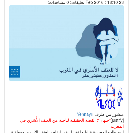
23 Feb 2016 : 18:10
تعليقات: 0
مشاهدات:
منشور من طرف
Yennayri
[justify]
"جيهان": القصة الحقيقية لناجية من العنف الأُسَري في
المغرب
السلطات المغربية غالبا ما تفشل في إيقاف العنف الأسري ومعاقبة