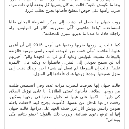
وخا ما نكونش باغية". قالت إنه كان يضربها كل بضعة أيام. ذات مرة،
ضرب رأسها على حوض المطبخ فأصابها بجرح تطلّب غرزا.
روت جيهان ما حصل لما ذهبت إلى مركز الشرطة المحلي طلبا
للمساعدة: "واخا شافوني كُلّي مضروبة، گالو لي البوليس: راه
راجلك هادا، ما عندنا ما نديرو. سيري للمحكمة".
كما قالت إن زوجها ضربها وخنقها في أبريل 2015 إلى أن أغمي
عليها. أضافت: "ملّي فقت من الدوخة، لقيت راسي مرمية فالزنقة
بالپيجاما. مشيت للبوليس وعاود گالو لي: ما فجهدنا والو". أخبرتهم
أنه لن يسمح بعودتي إلى المنزل، فاتصلوا به ولكنه قال: "النمرة
غلط". قالت إن الشرطة لم تفعل أي شيء آخر، ولذلك ذهبت إلى
منزل شقيقتها. وجدها زوجها هناك فأعادها إلى المنزل.
قالت جيهان إنها تعرضت للضرب مرات عدة، وفي أغسطس طلبت
من زوجها الطلاق، فأجابها: "بغيتي الطلاق؟ أنا غادي نورّيك الطلاق
كي داير" – لكمها على عينها ثم حاول طعنها في وجهها بسكين.
رفعت ذراعها للدفاع عن نفسها، فأصيبت بجرح فيه. لاحظت باحثة
هيومن رايتس ووتش آثار غرز حديثة العهد على ذراعها. قالت جيهان
إنها لم ترفع دعوى قضائية، وبررت ذلك بالقول: "خفتو ينتاقم منّي
ويقتلني".