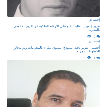
إقتصادي
عزيز إدمين : تعالو لنطلع على الارقام الفلكية عن الربع الحقوقي
بالمغرب !!
0
إقتصادي
أقصبي: تقرير لجنة النمودج التنموي مليء بالمحرمات ولم يتجاوز
الخطوط الحمراء
1