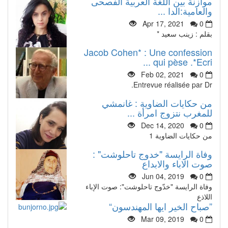
موازنة بين اللغة العربية الفصحى
والعامية:الدا ...
Apr 17, 2021
0
بقلم : زينب سعيد *
Jacob Cohen* : Une confession
qui pèse .*Ecri ...
Feb 02, 2021
0
Entrevue réalisée par Dr.
من حكايات الضاوية : غانمشي
للمغرب نتزوج امرأة ...
Dec 14, 2020
0
من حكايات الضاوية 1
وفاة الرايسة "خدوج تاحلوشت" :
صوت الاباء والابداع
Jun 04, 2019
0
وفاة الرايسة "خدّوج تاحلوشت": صوت الإباء
اللاذع
”صباح الخير ايها المهندسون“
Mar 09, 2019
0