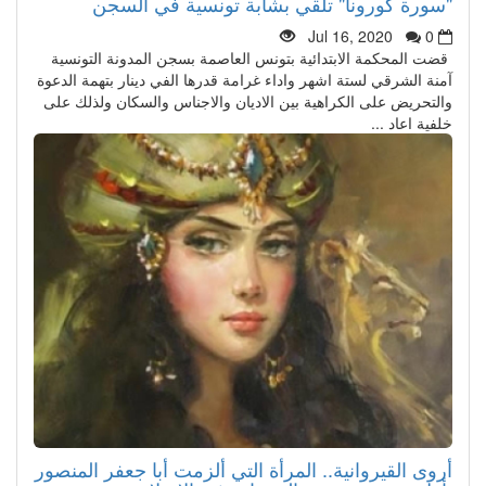
"سورة كورونا" تلقي بشابة تونسية في السجن
Jul 16, 2020
0
قضت المحكمة الابتدائية بتونس العاصمة بسجن المدونة التونسية
آمنة الشرقي لستة اشهر واداء غرامة قدرها الفي دينار بتهمة الدعوة
والتحريض على الكراهية بين الاديان والاجناس والسكان ولذلك على
خلفية اعاد ...
أروى القيروانية.. المرأة التي ألزمت أبا جعفر المنصور