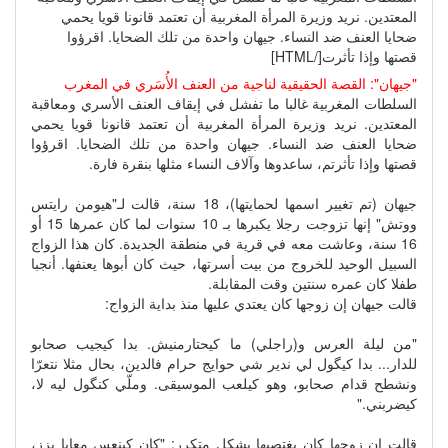
المعتدين. نريد وزيرة المرأة المغربية أن تعتمد قانونا قويا يحمي
ضحايا العنف ضد النساء. جيهان واحدة من تلك الضحايا. اقرؤوا
قصتها وإذا تأثرت[/HTML]
"جيهان": القصة الحقيقية لناجية من العنف الأُسَري في المغرب
السلطات المغربية غالبا ما تفشل في إيقاف العنف الأسري ومعاقبة
المعتدين. نريد وزيرة المرأة المغربية أن تعتمد قانونا قويا يحمي
ضحايا العنف ضد النساء. جيهان واحدة من تلك الضحايا. اقرؤوا
قصتها وإذا تأثرتم، ساعدوها وآلاف النساء مثلها بنقرة فارة.
جيهان (تم تغيير اسمها لحمايتها)، 18 سنة، قالت لـ"هيومن رايتس
ووتش" إنها تزوجت رجلا يكبرها بـ 10 سنوات لما كان عمرها 15 أو
16 سنة، وعاشت معه في قرية في منطقة الجديدة. كان هذا الزواج
السبيل الوحيد للخروج من بيت أسرتها، حيث كان أبوها يعنفها. أنجبا
طفلا كان عمره سنتين وقت المقابلة.
قالت جيهان إن زوجها كان يعتدي عليها منذ بداية الزواج:
"من ليلة العرس و(راجلي) ما كيحتارمنيش. بدا كيجيب صحابو
للدار... بدا كيگول لي ندير شي حوايج حرام فالدين، بحال مثلا نتعرّا
ونشطح قدام صحابو، وهو كيلعب الموسيقى. وملّي كنگول ليه لا،
كيضربني."
قالت إن زوجها كان يغتصبها بشكل متكرر: "كان كينعس معايا بزز،