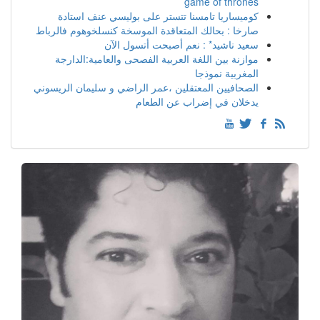
game of thrones
كوميساريا تامسنا تتستر على بوليسي عنف استادة
صارخا : بحالك المتعاقدة الموسخة كنسلخوهوم فالرباط
سعيد ناشيد* : نعم أصبحت أتسول الآن
موازنة بين اللغة العربية الفصحى والعامية:الدارجة
المغربية نموذجا
الصحافيين المعتقلين ،عمر الراضي و سليمان الريسوني
يدخلان في إضراب عن الطعام