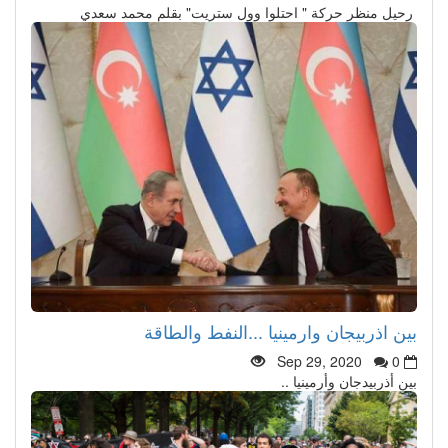
رحيل منظر حركة " احتلوا وول ستريت" بقلم محمد سعدي
بين اذربيجان وارمينيا ...النفط والطاقة
Sep 29, 2020
0
بين أذربيدجان وأرمينيا ..