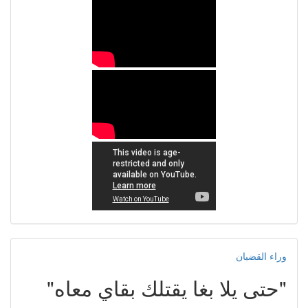
وراء القضبان
"حتى يلا بغا يقتلك بقاي معاه"