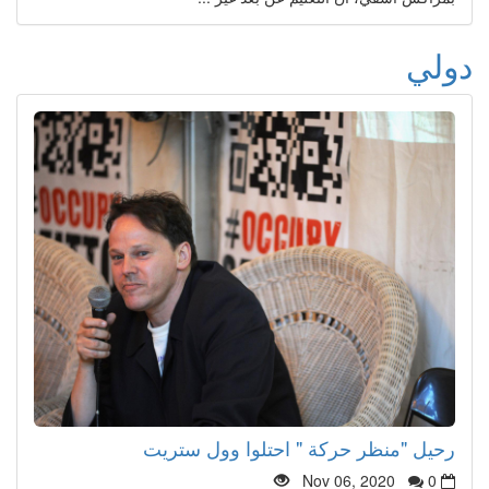
دولي
رحيل "منظر حركة " احتلوا وول ستريت
Nov 06, 2020
0