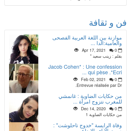
فن و ثقافة
موازنة بين اللغة العربية الفصحى
والعامية:الدا ...
Apr 17, 2021
0
بقلم : زينب سعيد *
Jacob Cohen* : Une confession
qui pèse .*Ecri ...
Feb 02, 2021
0
Entrevue réalisée par Dr.
من حكايات الضاوية : غانمشي
للمغرب نتزوج امرأة ...
Dec 14, 2020
0
من حكايات الضاوية 1
وفاة الرايسة "خدوج تاحلوشت" :
صوت الاباء والابداع