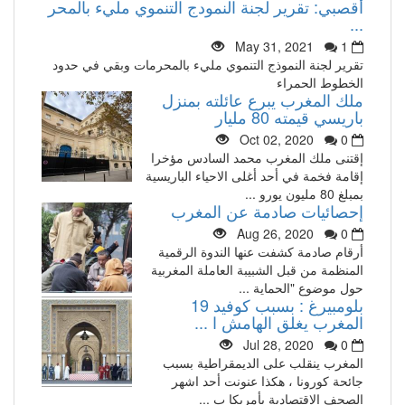
أقصبي: تقرير لجنة النمودج التنموي مليء بالمحر
...
May 31, 2021
1
تقرير لجنة النموذج التنموي مليء بالمحرمات وبقي في حدود
الخطوط الحمراء
ملك المغرب يبرع عائلته بمنزل
باريسي قيمته 80 مليار
Oct 02, 2020
0
إقتنى ملك المغرب محمد السادس مؤخرا
إقامة فخمة في أحد أغلى الاحياء الباريسية
بمبلغ 80 مليون يورو ...
إحصائيات صادمة عن المغرب
Aug 26, 2020
0
أرقام صادمة كشفت عنها الندوة الرقمية
المنظمة من قبل الشبيبة العاملة المغربية
حول موضوع "الحماية ...
بلومبيرغ : بسبب كوفيد 19
المغرب يغلق الهامش ا ...
Jul 28, 2020
0
المغرب ينقلب على الديمقراطية بسبب
جائحة كورونا ، هكذا عنونت أحد اشهر
الصحف الاقتصادية بأمريكا ب ...