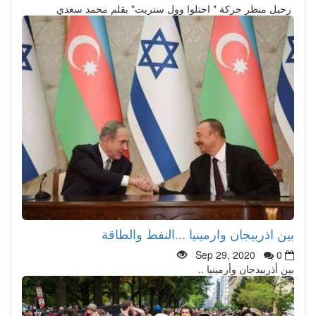
رحيل منظر حركة " احتلوا وول ستريت" بقلم محمد سعدي
بين اذربيجان وارمينيا ...النفط والطاقة
Sep 29, 2020
0
بين أذربيدجان وأرمينيا ..