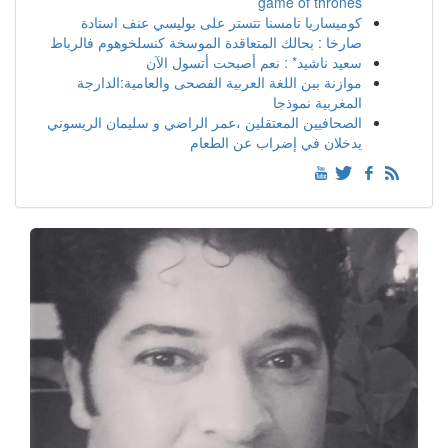
game of thrones
كوميساريا تامسنا تتستر على بوليسي عنف استادة
صارخا : بحالك المتعاقدة الموسخة كنسلخوهوم فالرباط
سعيد ناشيد* : نعم أصبحت أتسول الآن
موازنة بين اللغة العربية الفصحى والعامية:الدارجة
المغربية نموذجا
الصحافيين المعتقلين ،عمر الراضي و سليمان الريسوني
يدخلان في إضراب عن الطعام