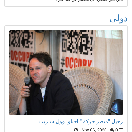
دولي
رحيل "منظر حركة " احتلوا وول ستريت
Nov 06, 2020
0