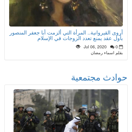
أروى القيروانية.. المرأة التي ألزمت أبا جعفر المنصور
بأول عقد يمنع تعدد الزوجات في الإسلام
Jul 06, 2020
0
بقلم اسماء رمضان
حوادث مجتمعية