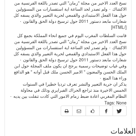
نسخ العدد الاخير من مجلة "زمان" التي تصدر باللغة الفرنسية من
الاكشاك ٠ ولم تصدر لحد الساعة اية استفسارات من المسؤولين
حول هذا الفعل الاستبدادي والقمعي لحرية التعبير والذي يسفه كل
شعارات مابعد دستور 2011 حول ترسيخ دولة الحق والقانون ٠
[/HTML]
قامت السلطات المغرب اليوم في جميع انحاء المملكة بجمع كل
نسخ العدد الاخير من مجلة "زمان" التي تصدر باللغة الفرنسية من
الاكشاك ٠ ولم تصدر لحد الساعة اية استفسارات من المسؤولين
حول هذا الفعل الاستبدادي والقمعي لحرية التعبير والذي يسفه كل
شعارات مابعد دستور 2011 حول ترسيخ دولة الحق والقانون ٠
وفي غياب توضيحات رسمية يرجح ان يكون ملف المجلة حول ابن
الملك الحسن والمعنون " الامير الحسن ملك قبل أوانه " هو الدافع
وراء هذا المنع ٠
يذكر ان حرية التعبير والنشر تعرف ترديا خطيرا في السنوات
الخمس الاخيرة منذ تراجع الحراك الفبرايري وذلك في محاولة
النظام المغربي اعادة ضبط زمام الامور التي كادت تنفلت بين يديه ٠
Tags:
None
علامات