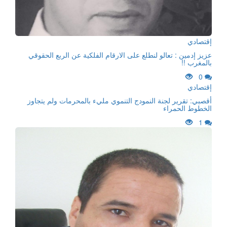
إقتصادي
عزيز إدمين : تعالو لنطلع على الارقام الفلكية عن الربع الحقوقي
بالمغرب !!
0
إقتصادي
أقصبي: تقرير لجنة النمودج التنموي مليء بالمحرمات ولم يتجاوز
الخطوط الحمراء
1