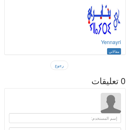
Yennayri
مقالاتي
رجوع
0
تعليقات