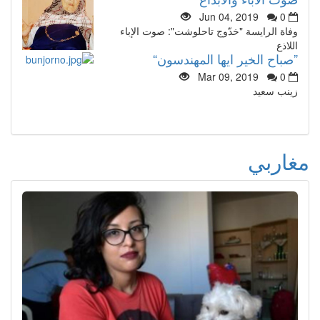
Jun 04, 2019
0
وفاة الرايسة "خدّوج تاحلوشت": صوت الإباء
اللاذع
”صباح الخير ايها المهندسون“
Mar 09, 2019
0
زينب سعيد
مغاربي