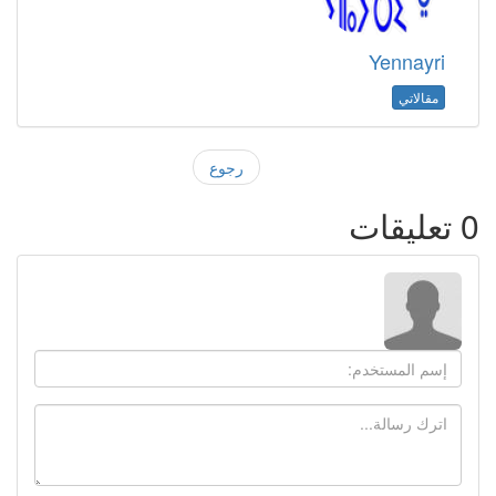
Yennayri
مقالاتي
رجوع
0
تعليقات