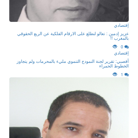
إقتصادي
عزيز إدمين : تعالو لنطلع على الارقام الفلكية عن الربع الحقوقي
بالمغرب !!
0
إقتصادي
أقصبي: تقرير لجنة النمودج التنموي مليء بالمحرمات ولم يتجاوز
الخطوط الحمراء
1