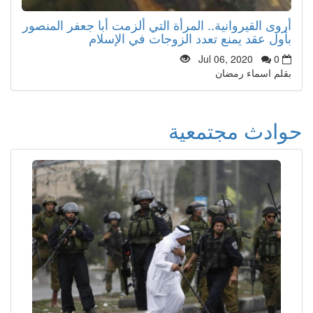
أروى القيروانية.. المرأة التي ألزمت أبا جعفر المنصور
بأول عقد يمنع تعدد الزوجات في الإسلام
Jul 06, 2020
0
بقلم اسماء رمضان
حوادث مجتمعية