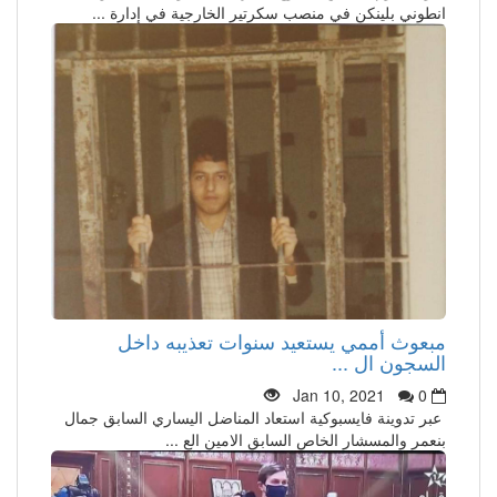
انطوني بلينكن في منصب سكرتير الخارجية في إدارة ...
مبعوث أممي يستعيد سنوات تعذيبه داخل
السجون ال ...
Jan 10, 2021
0
عبر تدوينة فايسبوكية استعاد المناضل اليساري السابق جمال
بنعمر والمسشار الخاص السابق الامين الع ...