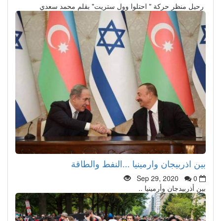
رحيل منظر حركة " احتلوا وول ستريت" بقلم محمد سعدي
بين اذربيجان وارمينيا ...النفط والطاقة
Sep 29, 2020
0
بين أذربيدجان وأرمينيا ..