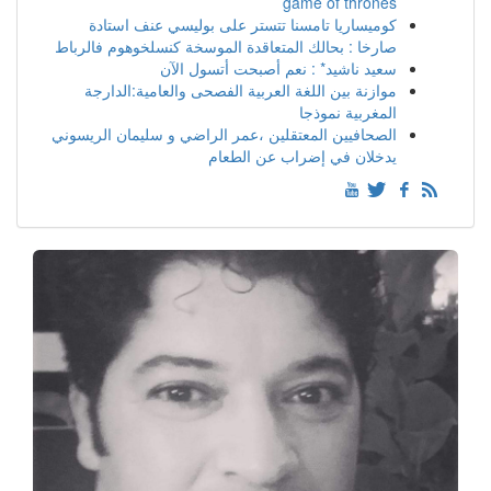
game of thrones
كوميساريا تامسنا تتستر على بوليسي عنف استادة
صارخا : بحالك المتعاقدة الموسخة كنسلخوهوم فالرباط
سعيد ناشيد* : نعم أصبحت أتسول الآن
موازنة بين اللغة العربية الفصحى والعامية:الدارجة
المغربية نموذجا
الصحافيين المعتقلين ،عمر الراضي و سليمان الريسوني
يدخلان في إضراب عن الطعام