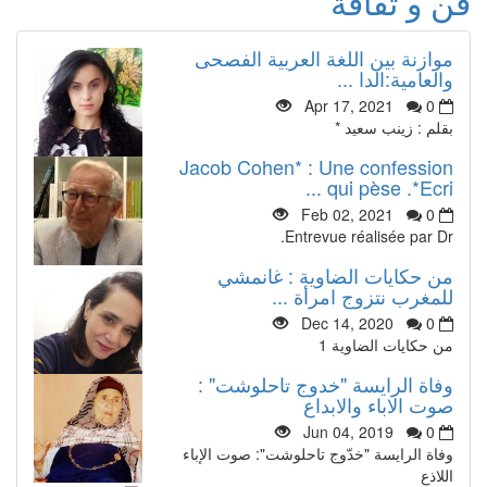
فن و ثقافة
موازنة بين اللغة العربية الفصحى
والعامية:الدا ...
Apr 17, 2021
0
بقلم : زينب سعيد *
Jacob Cohen* : Une confession
qui pèse .*Ecri ...
Feb 02, 2021
0
Entrevue réalisée par Dr.
من حكايات الضاوية : غانمشي
للمغرب نتزوج امرأة ...
Dec 14, 2020
0
من حكايات الضاوية 1
وفاة الرايسة "خدوج تاحلوشت" :
صوت الاباء والابداع
Jun 04, 2019
0
وفاة الرايسة "خدّوج تاحلوشت": صوت الإباء
اللاذع