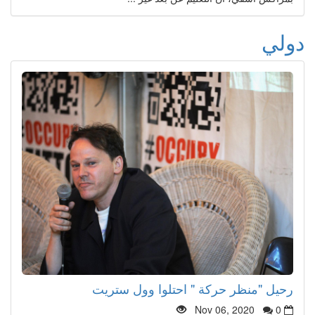
دولي
رحيل "منظر حركة " احتلوا وول ستريت
Nov 06, 2020
0