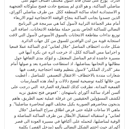
الدرك" يوزع على لسان قائد أسول مختلف أصناف التهم على
مناضلي الساكنة، و هو الذي لم يستصغ حادث فضح سلوكاته الغنجهية
و الاستبدادية اتجاه ساكنة المنطقة ككل من طرف مناضلي أكوراي،
الذين جسدوا بجانب الساكنة بنجاح الوقفة الاحتجاجية ليوم الاربعاء
أمام مقر الجماعة الترابية لأسول كما هي مبرمجة في البرنامج
النضالي للساكنة الخاص بتدبير حملة مقاطعة الانتخابات، اضافة الى
توزيع نداءات مقاطعة الانتخابات بالسوق الأسبوعي لأسول التي لاقت
استجابة قوية من لدن الوافدين للسوق من كل جهات الدائرة.
شكل حادث اختطاف المناضل "جلال لعتابي" لدى الساكنة عملا قمعيا
و اجراميا مس الساكنة ككل، اذ خرجت اثره عن بكرة أبيها في
مسيرة حاشدة لدعم المناضل المعتقل، و لتؤكد مدى التفافها حول
مطالبها و التحامها بمناضليها، اذ استطاعت مباشرة بعد و صولها أمام
مقر "الدرك الملكي" لاسول بتنظيم وقفة احتجاجية رفعت فيها
شعارات منددة بالاختطاف- الاعتقال التعسفي للمناضل ، أعطيت
من خلالها كلمة توضيحية لفضح دلالات و أبعاد هذه الممارسات
القمعية المدانة، تطرقت كذلك للمفارقة الصارخة التي درجت على
ألسن أفراد ساكنة أكوراي باستهجان : "فعوض فتح تحقيق نزيه
لكشف المسؤولين الحقيقيين عن عرقلة عملية تعبيد الطريق، هاهم
يدبجون محاضرهم الصورية بكيل مختلف التهم لمحاصرة مناضلينا". و
ماهي الا ساعات قليلة حتى فرض اطلاق سراح المناضل "جلال
لعتابي" و استقباله استقبال الأبطال من طرف الساكنة المناضلة و
الوفية لمناضليها، لتحمله على أكتافها في مسيرة العودة الى قصر
أكوراي حيث اختتم الشكل النضالي بألمو (مدخل القصر) بكلمة