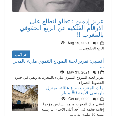
عزيز إدمين : تعالو لنطلع على
الارقام الفلكية عن الربع الحقوقي
بالمغرب !!
Aug 19, 2021
0
الريع الحقوقي ...
اقرأ أكثر..
أقصبي: تقرير لجنة النمودج التنموي مليء بالمحر
...
May 31, 2021
1
تقرير لجنة النموذج التنموي مليء بالمحرمات وبقي في حدود
الخطوط الحمراء
ملك المغرب يبرع عائلته بمنزل
باريسي قيمته 80 مليار
Oct 02, 2020
0
إقتنى ملك المغرب محمد السادس مؤخرا
إقامة فخمة في أحد أغلى الاحياء الباريسية
بمبلغ 80 مليون يورو ...