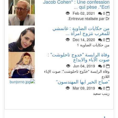
Jacob Cohen* : Une confession
qui pèse .*Ecri ...
Feb 02, 2021
0
Entrevue réalisée par Dr.
من حكايات الضاوية : غانمشي
للمغرب نتزوج امرأة ...
Dec 14, 2020
0
من حكايات الضاوية 1
وفاة الرايسة "خدوج تاحلوشت" :
صوت الاباء والابداع
Jun 04, 2019
0
وفاة الرايسة "خدّوج تاحلوشت": صوت الإباء
اللاذع
”صباح الخير ايها المهندسون“
Mar 09, 2019
0
زينب سعيد