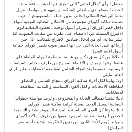
معتقل الرأي "جلال لعتابي" التي تطرق فيها لحيثيات اعتقاله. هذا
الحدث المتوقع لدى مناضلي الساكنة لم يثنيهم عن مواصلة تنزيل
نقاط البرنامج النضالي الخاص بتدبير حملة "مامصوتينش"، حيث
نظمت ساكنة أكوراي مجموعة من الأشكال النضالية النوعية سواء
داخل قصر أكوراي أو بمركز أسول توجت بالخطوة النضالية ليوم
الاقتراع المتمثلة في الاعتصام على مقربة من مكاتب التصويت اثنا
عشر ساعة، أي من إدخال صناديق الاقتراع للمكاتب الى حين
إرجاعها على الحالة التي جيءبها (صفر صوت بقصر أكوراي جماعة
أسول اقليم تنغير)
انطلاقا من كل سبق دكره وو عيا منا بجسامة المهام الملقاة على
عاتقنا لرفع التهميش و الاقصاء الممنهج من طرف مختلف السياسات
الرسمية، خصوصا بعد النجاح الشامل لمقاطعة الانتخابات نعلن للرأي
العام مايلي:
أولا: تهانينا لكل أفراد ساكنة أكوراي بالنجاح الشامل و المطلق
لمقاطعة الانتخابات و لكل القوى السياسية و المدنية المقاطعة
للانتخابات.
ثانيا: تشبتنا بمطالبنا العادلة و المشروعة، وعزمنا مواصلة خطواتنا
النضالية السبيل الوحيد لصيانة كرامة ساكنة قصر أكوراي.
ثالثا: دعوتنا كل القوى السياسية و المدنية الديموقراطية و التقدمية
الحضور للوقفة النضالية المزمع تنظيمها من طرف ساكنة أكوراي
بالرباط ( يوم الأحد الثاني من تعيين الحكومة الجديدة أمام مقر
البرلمان)