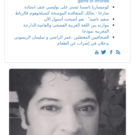
game of thrones
كوميساريا تامسنا تتستر على بوليسي عنف استادة
صارخا : بحالك المتعاقدة الموسخة كنسلخوهوم فالرباط
سعيد ناشيد* : نعم أصبحت أتسول الآن
موازنة بين اللغة العربية الفصحى والعامية:الدارجة
المغربية نموذجا
الصحافيين المعتقلين ،عمر الراضي و سليمان الريسوني
يدخلان في إضراب عن الطعام