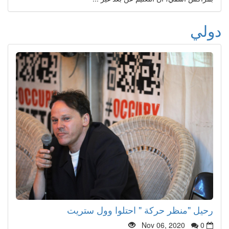
دولي
رحيل "منظر حركة " احتلوا وول ستريت
Nov 06, 2020
0