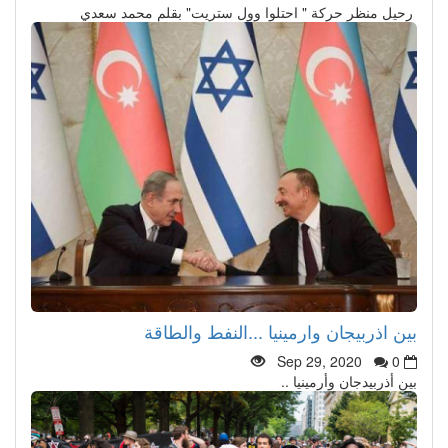
رحيل منظر حركة " احتلوا وول ستريت" بقلم محمد سعدي
بين اذربيجان وارمينيا ...النفط والطاقة
Sep 29, 2020
0
بين أذربيدجان وأرمينيا ..