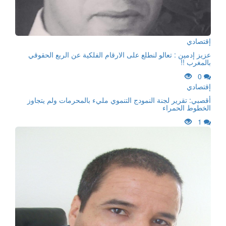
إقتصادي
عزيز إدمين : تعالو لنطلع على الارقام الفلكية عن الربع الحقوقي
بالمغرب !!
0
إقتصادي
أقصبي: تقرير لجنة النمودج التنموي مليء بالمحرمات ولم يتجاوز
الخطوط الحمراء
1