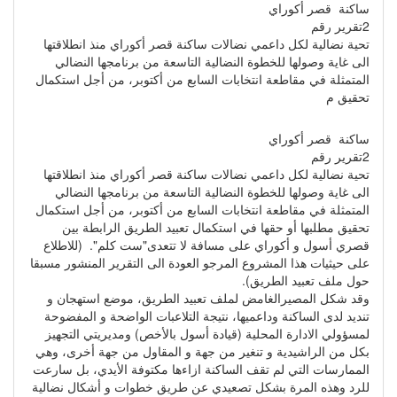
ساكنة قصر أكوراي
2تقرير رقم
تحية نضالية لكل داعمي نضالات ساكنة قصر أكوراي منذ انطلاقتها
الى غاية وصولها للخطوة النضالية التاسعة من برنامجها النضالي
المتمثلة في مقاطعة انتخابات السابع من أكتوبر، من أجل استكمال
تحقيق م
ساكنة قصر أكوراي
2تقرير رقم
تحية نضالية لكل داعمي نضالات ساكنة قصر أكوراي منذ انطلاقتها
الى غاية وصولها للخطوة النضالية التاسعة من برنامجها النضالي
المتمثلة في مقاطعة انتخابات السابع من أكتوبر، من أجل استكمال
تحقيق مطلبها أو حقها في استكمال تعبيد الطريق الرابطة بين
قصري أسول و أكوراي على مسافة لا تتعدى"ست كلم". (للاطلاع
على حيثيات هذا المشروع المرجو العودة الى التقرير المنشور مسبقا
حول ملف تعبيد الطريق).
وقد شكل المصيرالغامض لملف تعبيد الطريق، موضع استهجان و
تنديد لدى الساكنة وداعميها، نتيجة التلاعبات الواضحة و المفضوحة
لمسؤولي الادارة المحلية (قيادة أسول بالأخص) ومديريتي التجهيز
بكل من الراشيدية و تنغير من جهة و المقاول من جهة أخرى، وهي
الممارسات التي لم تقف الساكنة ازاءها مكتوفة الأيدي، بل سارعت
للرد وهذه المرة بشكل تصعيدي عن طريق خطوات و أشكال نضالية