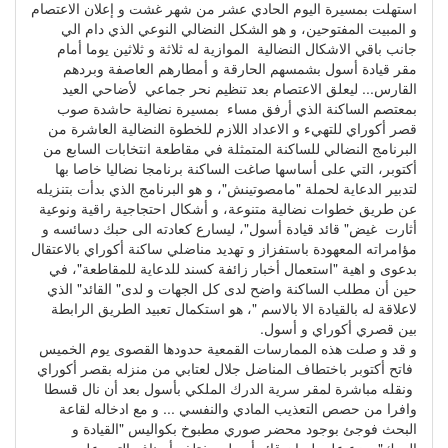
استهلت بمسيرة اليوم الحادي عشر من شهر غشت و إعلان الاعتصام
و المبيت المفتوحين، و هو الشكل النضالي النوعي الذي دام الي
جانب باقي الاشكال النضالية الموازية له ثلاثة و ثلاثين يوما أمام
مقر قيادة أسول بشمسهم الحارقة و أمطارهم العاصفة وبردهم
القارس... ليعلق الاعتصام بعد تنظيم نحر جماعي لأضاحي العيد
بمعتصم الساكنة الذي أرفق مساء بمسيرة نضالية حاشدة صوب
قصر أكوراي للتهيء و الاعداد اللازم للخطوة النضالية العاشرة من
البرنامج النضالي للساكنة المتمثلة في مقاطعة انتخابات السابع من
أكتوبر، التي على أساسها صاغت الساكنة برنامجا نضاليا خاصا بها
لتدبير الدعاية لحملة "مامصوتينش"، و هو البرنامج الذي بدأت بتنزيله
عن طريق خطوات نضالية متنوعة، و أشكال احتجاجية راقية ونوعية
أثارت غيض" قائد قيادة أسول"، ليسارع كعادته الى حبك دسائسه و
مؤامراته المعهودة باستفزاز و تهديد مناضلي ساكنة أكوراي بالاعتقال
بدعوى و اهية "استعمال أخبار زائفة كسند للدعاية للمقاطعة"، في
حين أن مطلب الساكنة واضح لدى كل الجهات و لدى" القائد" الذي
لاعلاقة له بالقيادة الا بالاسم "، هو استكمال تعبيد الطريق الرابطة
بين قصري أكوراي و أسول.
و قد و صلت هذه الممارسات القمعية حدودها القصوى يوم الخميس
فاتح أكتوبر باختطاف المناضل جلال لعتابي من منزله بقصر أكوراي
ونقله مباشرة لمقر سرية الدرك الملكي بأسول بعد أن نال قسطا
وافرا من حصص التعذيب المادي والنفسي ... و مع ادخاله لقاعة
البحث فوجئ بوجود محضر صوري مطبوخ بكواليس "القيادة و