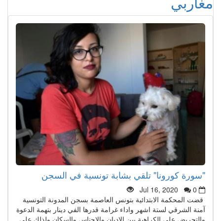
مغاربي
"سورة كورونا" تلقي بشابة تونسية في السجن
Jul 16, 2020
0
قضت المحكمة الابتدائية بتونس العاصمة بسجن المدونة التونسية
آمنة الشرقي لستة اشهر واداء غرامة قدرها الفي دينار بتهمة الدعوة
والتحريض على الكراهية بين الاديان والاجناس والسكان ولذلك على