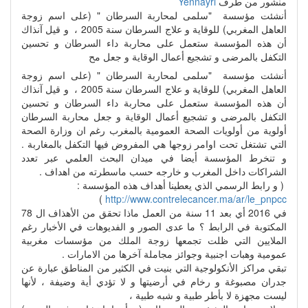
منشور من طرف
Yennayri
أنشئت مؤسسة "سلمى لمحاربة السرطان " (على اسم زوجة
العاهل المغربي) للوقاية و علاج السرطان سنة 2005 ، و قيل آنذاك
أن هذه المؤسسة ستعمل على محاربة داء السرطان و تحسين
التكفل بالمرضى و تشجيع أعمال الوقاية و جعل مح
أنشئت مؤسسة "سلمى لمحاربة السرطان " (على اسم زوجة
العاهل المغربي) للوقاية و علاج السرطان سنة 2005 ، و قيل آنذاك
أن هذه المؤسسة ستعمل على محاربة داء السرطان و تحسين
التكفل بالمرضى و تشجيع أعمال الوقاية و جعل محاربة السرطان
أولوية من أولويات الصحة العمومية بالمغرب رغم ان وزارة الصحة
التي تشتغل تحت اوامر زوجها هي المفروض فيها التكفل بالمغاربة .
و تنخرط المؤسسة أيضا في ميدان البحث العلمي عبر تعدد
الشراكات داخل المغرب و خارجه حسب ماسطرته من اهداف .
( و رابط الرسمي الذي يعطينا أهداف هذه المؤسسة :
)
http://www.contrelecancer.ma/ar/le_pnpcc
في 2016 أي بعد 11 سنة من العمل ماذا تحقق من الأهذاف ال 78
المكتوبة في الرابط ؟ ما عدى الصور و الفديوهات في الأخبار رغم
الملايين التي ظلت تجمعها زوجة الملك من مؤسسات مغربية
عمومية وهبات اجنبية وجوائز مجاملة آخرها من الامارات .
تبقي مراكز الأنكولوجية التي بنيت في الكثير من المناطق عبارة عن
جدران مصبوغة و رخام في أرضيتها و لا تؤدي أية وضيفة ، لأنها
ليست مجهزة لا بأطر طبية و شبه طبية ،