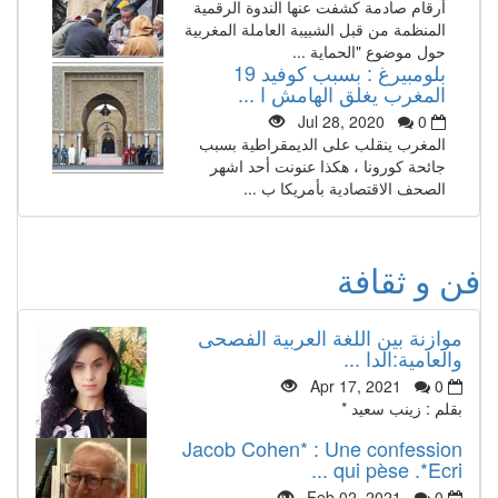
أرقام صادمة كشفت عنها الندوة الرقمية
المنظمة من قبل الشبيبة العاملة المغربية
حول موضوع "الحماية ...
بلومبيرغ : بسبب كوفيد 19
المغرب يغلق الهامش ا ...
Jul 28, 2020
0
المغرب ينقلب على الديمقراطية بسبب
جائحة كورونا ، هكذا عنونت أحد اشهر
الصحف الاقتصادية بأمريكا ب ...
فن و ثقافة
موازنة بين اللغة العربية الفصحى
والعامية:الدا ...
Apr 17, 2021
0
بقلم : زينب سعيد *
Jacob Cohen* : Une confession
qui pèse .*Ecri ...
Feb 02, 2021
0