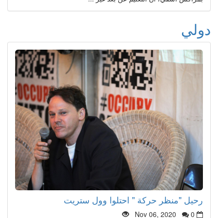
دولي
رحيل "منظر حركة " احتلوا وول ستريت
Nov 06, 2020
0