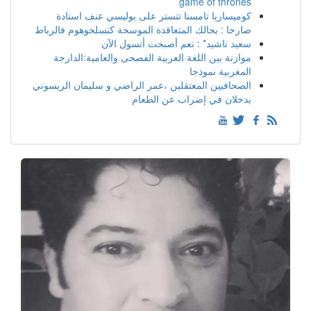
game of thrones
كوميساريا تامسنا تتستر على بوليسي عنف استادة
صارخا : بحالك المتعاقدة الموسخة كنسلخوهوم فالرباط
سعيد ناشيد* : نعم أصبحت أتسول الآن
موازنة بين اللغة العربية الفصحى والعامية:الدارجة
المغربية نموذجا
الصحافيين المعتقلين ،عمر الراضي و سليمان الريسوني
يدخلان في إضراب عن الطعام