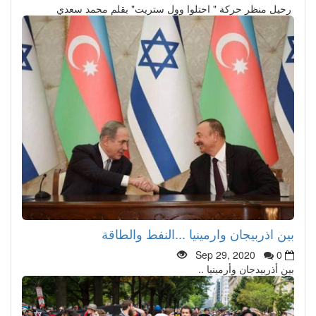
رحيل منظر حركة " احتلوا وول ستريت" بقلم محمد سعدي
بين اذربيجان وارمينيا ...النفط والطاقة
Sep 29, 2020
0
بين أذربيدجان وأرمينيا ..