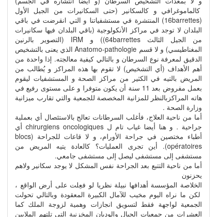
و لا بمعدات التشخيص السرطان (و أيضا انتشاره في الجسم)
كالماموغرافي و كالسكانير (حتى السكانيرات من الجيل الأول
(16barrettes) المنتشرة في مستشفياتنا و التي انقرضت في باقي
البلدان لا توجد في مراكز الأنكولوجية (باقي البلدان فيها سكانيرات
من الجيل الثالث 64barrettes)) و IRM (التصوير بالرنين
المغناطيسي) و لا قسم Anatomo-pathologie الذي يعنى بالتشخيص
الدقيق لمعرفة نوع السرطان و بالتالي كيفية معالجته. إذا واحدة من
أهم الأهداف (أي التشخيص) لا تقوم بها هذه المراكز و يُطالب من
المريض بالتيه في الكثير من مراكز الصحة و المستشفيات ليقوم
بعمل مفروض بعد 11 سنة أن يكون متوفرا و على مستوى رفيع في
هاته المراكزبالنظر للمزانية المخصصة للجمعية والتي تقارب ميزانية
وزارة الصحة .
أما من ناحية العلاج، فأغلب السرطانات تعالج بالاستئصال أي بعملية
جراحية . و هنا أيضا غياب تام ل chirurgiens oncologiques أي
أطباء مختصين في جراحة الأورام، و لا قاعات للجراحة (blocs
opératoires). أين تجرى العمليات؟ كالعادة يتيه المريض من
مستشفى إلى مستشفى ليصل إلى مستشفى جامعي.
أما من ناحية التتبع بعد الجراحة نفس المشكل لا يوجد سكانير ولاهم
يحزنون
الخلاصة المؤسسة أهدافها نبيلة نظريا لو فعِلت على أرض الواقع ،
لكن ما نراه اليوم مخيب للآمال الكبيرة المعقودة وبالتالي تحولت
الجمعية لواجهة فقط لتسويق انجازات وهمية لزوجة الملك كما
العشرات من جمعيات الجبال والوديان المخزنية التي تلتهم الملايين