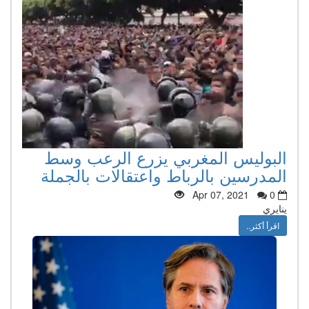
البوليس المغربي يزرع الرعب وسط
المدرسين بالرباط واعتقالات بالجملة
Apr 07, 2021
0
ينايري
اقرأ أكثر..