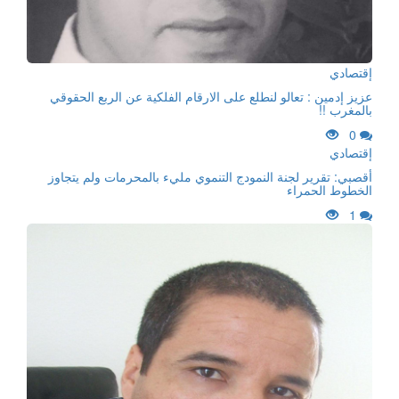
إقتصادي
عزيز إدمين : تعالو لنطلع على الارقام الفلكية عن الربع الحقوقي
بالمغرب !!
0
إقتصادي
أقصبي: تقرير لجنة النمودج التنموي مليء بالمحرمات ولم يتجاوز
الخطوط الحمراء
1