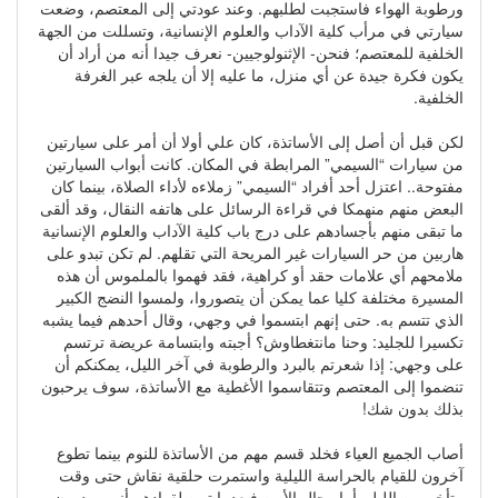
ورطوبة الهواء فاستجبت لطلبهم. وعند عودتي إلى المعتصم، وضعت
سيارتي في مرأب كلية الآداب والعلوم الإنسانية، وتسللت من الجهة
الخلفية للمعتصم؛ فنحن- الإثنولوجيين- نعرف جيدا أنه من أراد أن
يكون فكرة جيدة عن أي منزل، ما عليه إلا أن يلجه عبر الغرفة
الخلفية.
لكن قبل أن أصل إلى الأساتذة، كان علي أولا أن أمر على سيارتين
من سيارات “السيمي” المرابطة في المكان. كانت أبواب السيارتين
مفتوحة.. اعتزل أحد أفراد “السيمي” زملاءه لأداء الصلاة، بينما كان
البعض منهم منهمكا في قراءة الرسائل على هاتفه النقال، وقد ألقى
ما تبقى منهم بأجسادهم على درج باب كلية الآداب والعلوم الإنسانية
هاربين من حر السيارات غير المريحة التي تقلهم. لم تكن تبدو على
ملامحهم أي علامات حقد أو كراهية، فقد فهموا بالملموس أن هذه
المسيرة مختلفة كليا عما يمكن أن يتصوروا، ولمسوا النضج الكبير
الذي تتسم به. حتى إنهم ابتسموا في وجهي، وقال أحدهم فيما يشبه
تكسيرا للجليد: وحنا مانتغطاوش؟ أجبته وابتسامة عريضة ترتسم
على وجهي: إذا شعرتم بالبرد والرطوبة في آخر الليل، يمكنكم أن
تنضموا إلى المعتصم وتتقاسموا الأغطية مع الأساتذة، سوف يرحبون
بذلك بدون شك!
أصاب الجميع العياء فخلد قسم مهم من الأساتذة للنوم بينما تطوع
آخرون للقيام بالحراسة الليلية واستمرت حلقية نقاش حتى وقت
متأخر من الليل. أما رجال الأمن فبعدما تبين لقوادهم أنهم يهدرون