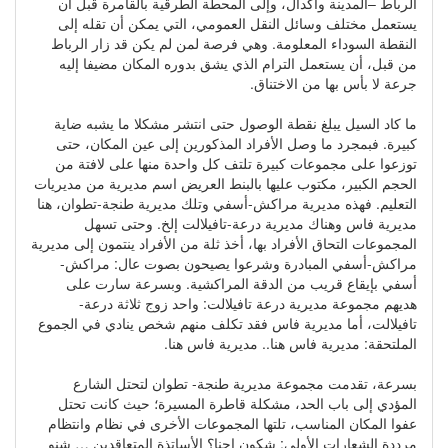
الرباط –المدينة وأكدال، وإلى المحطة الطرقية بالقامرة قبل أن
يستعمل مختلف وسائل النقل العمومي، التي يمكن أن تقله إلى
النقطة السوداء المعلومة. وهي فرصة لمن لم يكن قد زار الرباط
من قبل، أن يستعمل الترام الذي يشق بدوره المكان مضيفا إليه
جرعة لا بأس بها من الاختناق.
ما كاد السيل يبلغ نقطة الوصول حتى انتشر مشكلا ما يشبه ضاية
كبيرة. فبمجرد ما وصل الأفراد المذكورين إلى عين المكان، حتى
توزعوا على مجموعات كبيرة تلتف كل واحدة منها على لافتة من
الحجم الكبير، مكتوب عليها بالبنط العريض اسم مديرية من مديريات
التعليم. فهذه مديرية مراكش-أسفي وتلك مديرية طنجة-تطوان، هنا
مديرية فاس وهناك مديرية درعة-تافيلالت إلخ. وحتى تسهل
المجموعات التحاق الأفراد بها، أخذ ثلة من الأفراد ينتمون إلى مديرية
مراكش-أسفي المبادرة وشرعوا يصيحون بصوت عال: مراكش-
أسفي بإيقاع قريب من الدقة المراكشية. وبسرعة سارت على
هديهم مجموعة مديرية درعة تافيلالت: واحد زوج ثلاثة درعة-
تافيلالت، أما مديرية فاس فقد تكلف منهم شخص ينادي في الجموع
الملتحقة: مديرية فاس هنا.. مديرية فاس هنا.
بسرعة، تقدمت مجموعة مديرية طنجة- تطوان لتحتل الشارع
المؤدي إلى باب الحد، مشكلة قاطرة المسيرة؛ حيث كانت تحتل
عفوا المكان المناسب، تلتها المجموعات الأخرى في نظام وانتظام
مرددة الشعارات الأولى: شكون احنا؟ الأساتذة المتعاقدين … شنو