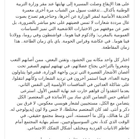
على هذا الإيقاع وصلت المسيرة إلى نهايتها عند مقر وزارة التربية
الوطنية بأكدال…تدفقت سيول من الشباب مرة أخرى معمرة
الحديقة الأمامية لمقر الوزارة عن آخرها، وحناجرهم تصدح بصوت
عال مرددة شعارات لا تمس قضيتهم على نحو مباشر بالضرورة، بل
تعبر عن موقفهم من الاختيارات اللاشعبية التي تميز السياسات
العمومية بالمغرب: ولادكوم فينا هوما.. فواشنطون وفي روما، وولادنا
فينا هوما.. في عكاشة وفراس الحومة. باي باي زمان الطاعة.. هذا
زمان المقاطعة.
اختار كل واحد مكانه بين الحشود، وتفنن البعض، ممن أصابهم التعب
وشعروا بالتراخي يجتاح عضلاتهم، في تهيئتهم لبيتهم الصغير تحت
أغصان الأشجار القصيرة التي تزين واجهة الوزارة، فشرعوا يتناولون
وجبة الغداء، فيما استمر آخرون في ترديد الشعارات وكأنهم انتقلوا،
على شاكلة العدائين في المنافسات الأولمبية إلى النفس الثاني،
بعدما اعتقدوا أن قواهم خارت عند نهاية النفس الأول. استرعى
انتباهي حس التضامن الذي ساد بين الأساتذة في المعتصم: الكل
يتضامن مع الكل، مستجيبين لشعار هوبسي معكوس، لا فرق بين
دكر و أنثى. لقد كان المعتصم مختلطا، لا جنس ولا لون إيديولوجي له.
كل ما هنالك، وكل ما أحسسته، أنني وسط مجتمع حقيقي، في
الوقت الذي كدنا، نحن السوسيولوجيين، نسلم بنهاية المجتمع أمام
تعاظم الانانيات الفردية ومختلف أشكال التفكك الاجتماعي.