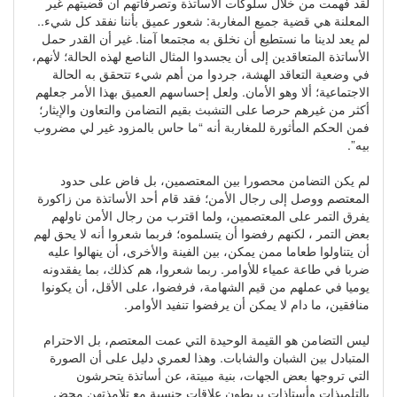
لقد فهمت من خلال سلوكات الأساتذة وتصرفاتهم أن قضيتهم غير
المعلنة هي قضية جميع المغاربة: شعور عميق بأننا نفقد كل شيء..
لم يعد لدينا ما نستطيع أن نخلق به مجتمعا آمنا. غير أن القدر حمل
الأساتذة المتعاقدين إلى أن يجسدوا المثال الناصع لهذه الحالة؛ لأنهم،
في وضعية التعاقد الهشة، جردوا من أهم شيء تتحقق به الحالة
الاجتماعية؛ ألا وهو الأمان. ولعل إحساسهم العميق بهذا الأمر جعلهم
أكثر من غيرهم حرصا على التشبث بقيم التضامن والتعاون والإيثار؛
فمن الحكم المأثورة للمغاربة أنه “ما حاس بالمزود غير لي مضروب
بيه”.
لم يكن التضامن محصورا بين المعتصمين، بل فاض على حدود
المعتصم ووصل إلى رجال الأمن؛ فقد قام أحد الأساتذة من زاكورة
يفرق التمر على المعتصمين، ولما اقترب من رجال الأمن ناولهم
بعض التمر ، لكنهم رفضوا أن يتسلموه؛ فربما شعروا أنه لا يحق لهم
أن يتناولوا طعاما ممن يمكن، بين الفينة والأخرى، أن ينهالوا عليه
ضربا في طاعة عمياء للأوامر. ربما شعروا، هم كذلك، بما يفقدونه
يوميا في عملهم من قيم الشهامة، فرفضوا، على الأقل، أن يكونوا
منافقين، ما دام لا يمكن أن يرفضوا تنفيد الأوامر.
ليس التضامن هو القيمة الوحيدة التي عمت المعتصم، بل الاحترام
المتبادل بين الشبان والشابات. وهذا لعمري دليل على أن الصورة
التي تروجها بعض الجهات، بنية مبيتة، عن أساتذة يتحرشون
بالتلميذات وأستاذات يربطون علاقات جنسية مع تلامذتهن محض