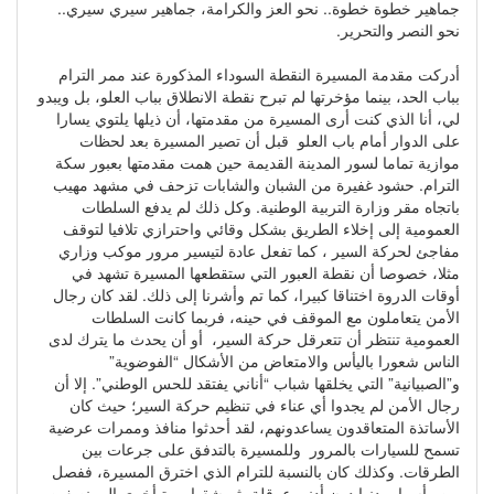
جماهير خطوة خطوة.. نحو العز والكرامة، جماهير سيري سيري..
نحو النصر والتحرير.
أدركت مقدمة المسيرة النقطة السوداء المذكورة عند ممر الترام
بباب الحد، بينما مؤخرتها لم تبرح نقطة الانطلاق بباب العلو، بل ويبدو
لي، أنا الذي كنت أرى المسيرة من مقدمتها، أن ذيلها يلتوي يسارا
على الدوار أمام باب العلو قبل أن تصير المسيرة بعد لحظات
موازية تماما لسور المدينة القديمة حين همت مقدمتها بعبور سكة
الترام. حشود غفيرة من الشبان والشابات تزحف في مشهد مهيب
باتجاه مقر وزارة التربية الوطنية. وكل ذلك لم يدفع السلطات
العمومية إلى إخلاء الطريق بشكل وقائي واحترازي تلافيا لتوقف
مفاجئ لحركة السير ، كما تفعل عادة لتيسير مرور موكب وزاري
مثلا، خصوصا أن نقطة العبور التي ستقطعها المسيرة تشهد في
أوقات الدروة اختناقا كبيرا، كما تم وأشرنا إلى ذلك. لقد كان رجال
الأمن يتعاملون مع الموقف في حينه، فربما كانت السلطات
العمومية تنتظر أن تتعرقل حركة السير، أو أن يحدث ما يترك لدى
الناس شعورا باليأس والامتعاض من الأشكال “الفوضوية”
و”الصبيانية” التي يخلقها شباب “أناني يفتقد للحس الوطني”. إلا أن
رجال الأمن لم يجدوا أي عناء في تنظيم حركة السير؛ حيث كان
الأساتذة المتعاقدون يساعدونهم، لقد أحدثوا منافذ وممرات عرضية
تسمح للسيارات بالمرور وللمسيرة بالتدفق على جرعات بين
الطرقات. وكذلك كان بالنسبة للترام الذي اخترق المسيرة، ففصل
بين رأسها وبدنها دون أدنى عرقلة، ثم شقها مرة أخرى إلى نصفين