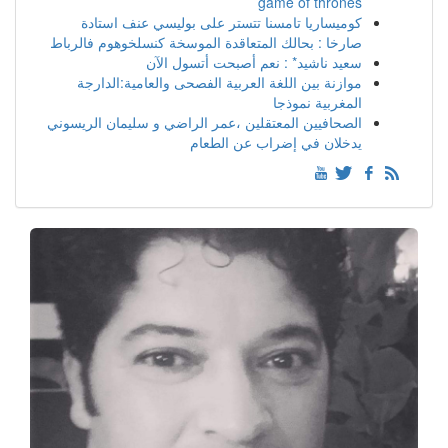
game of thrones
كوميساريا تامسنا تتستر على بوليسي عنف استادة
صارخا : بحالك المتعاقدة الموسخة كنسلخوهوم فالرباط
سعيد ناشيد* : نعم أصبحت أتسول الآن
موازنة بين اللغة العربية الفصحى والعامية:الدارجة
المغربية نموذجا
الصحافيين المعتقلين ،عمر الراضي و سليمان الريسوني
يدخلان في إضراب عن الطعام