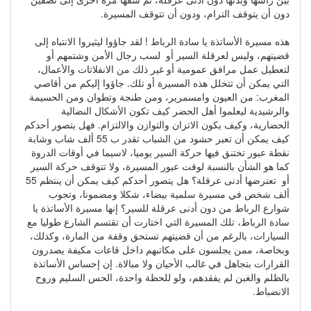
دون أن يتوقف الترام، ودون أن تتوقف المسيرة.
هذه مسيرة الأساتذة يا سادة الرباط ! لقد جاؤوا ليثيروا الانتباه إلى
قضيتهم، وليس لعرقلة السير أو لسب رجال الأمن وشتمهم أو
لتعطيل عمل مرافق عمومية أو غير ذلك من الانفلاتات والأعمال،
التي يمكن أن تتخلل هذه المسيرة أو تلك. جاؤوا إليكم من أقاصي
المغرب: من العيون وامسمرير، ومن طنجة وتطوان ومن الحسيمة
والرشيدية ليعلموا أهل الحضر كيف تكون الأشكال النضالية
الحضارية، وكيف يكون الاتزان والتوازن والالتزام. فهل يتصور أحدكم
كيف يمكن أن تعبر حشود من الشباب تقدر ب 55 ألف شاب وشابة
نقطة عبور تختنق فيها حركة السير يوميا، لاسيما في أوقات الدروة
كما هو الشأن بالنسبة لوقت عبور المسيرة، ولا تتوقف حركة السير
أو تعترضها أدنى عرقلة؟ هل يتصور أحدكم كيف يمكن أن ينتظم 55
ألف شخص في مسيرة سلمية بيضاء، شكلا ومضمونا، وتجوب
شوارع الرباط من دون أدنى عرقلة للسير؟ إنها مسيرة الأساتذة يا
سادة الرباط، تلك المسيرة التي اختارت أن تقتسم الشارع طوليا مع
السيارات، بالرغم من أن قضيتهم تستحق وقفة من المارة، وكذلك،
وبخاصة، ممن يجلسون على مكاتبهم داخل قاعات مكيفة يصدرون
القرارات بتجاهل في غالب الأحيان ولا مبالاة. إن إحساس الأساتذة
بالظلم والغبن لم يفقدهم، ولو للحظة واحدة، الحس السليم وروح
الانضباط.