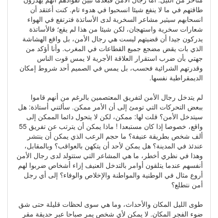
طاقتهم في ما لا ينفع شيئا انسحبوا في هدوء تام. كنت أعتقد أن
انسحابهم سيثير مشاعر السخرية لدى الأساتذة فترتفع في الهواء
شعارات سخرية واستهجان، لكن شيئا من هذا لم يقع؛ فالأساتذة
يدركون جيدا أن قضيتهم ليست هي رجال الأمن، بل واقع الهشاشة
الذي بات يقض مضجع جميع القطاعات في المغرب. وأنا أؤكد من
جهتي بأن ضرب استقرار العلاقة الأجرية لا يمس قوت الناس
وقدرتهم الشرائية فحسب، بل يمس في الصميم أحد شروط إمكان
الديمقراطية نفسها.
لم يتدخل رجال الأمن لتفريق المعتصمين بالرغم من أنهم قاموا
ببعض التحركات التي تومئ إلى أن الأمر ممكن. سألتني أستاذة: هل
سيتدخل الأمن؟ قلت لها: ممكن، لكن لا يتحول دائما الممكن إلى
واقع، خصوصا إذا كان مستبعدا ! ماذا يمكن أن يترتب عن تفريق 55
ألف شخص بطريقة عنيفة؟ ما حجم الرعب الذي يمكن أن ينتشر
عندئذ في المدينة؟ هل يمكن لأحد أن يتكهن بالعواقب؟ وبالمقابل،
وهذا في نظري أخطر، ما هي المشاعر التي ستتولد لدى رجال الأمن
أنفسهم عندما يتلقون أوامر بالتدخل العنيف إزاء أشخاص ضربوا لهم
أروع مثال في الوطنية والمواطنة والإخلاص والوفاء؟ إلى أي رجل
أمن نتطلع؟
طوى الليل المكان والأحداث، وما هي سوى لحظات قليلة حتى شق
ضوء الفجر المكان. لا يمكن لأي شخص يمر صباحا عبر حديقة مقر