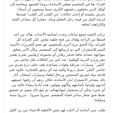
افتراء. هنا في المعتصم يعطي الأساتذة دروسا للجميع، وبخاصة إلى
أولئك الذين يحققون رعشتهم الكبرى حينما يسمعون أن أستاذا
تحرش بتلميذة أو إحدى حكايات “من القلب إلى القلب” فيجدها
فرصة للنيل من قيمة رجل التعليم ونبله، مفجرا كل مشاعر الحقد
والكراهية اتجاهه.
تركت الحشد لبضع ساعات وعدت لمتابعة الأحداث. هناك من أخذ
قسطا من الراحة وهناك من فتح حلقية نقاش. لكن الغرابة كل
الغرابة، وأنا ألتحق مرة أخرى بالمعتصم، هو حجم التعزيزات الأمنية
المثير للاستفزاز، التي تم إرسالها إلى المعتصم، وكأن الأمر يتعلق
بمواجهة عصابة مافيا تحتجز رهائن أو مجموعة إرهابيين تعتزم تفجير
مقر وزارة التربية الوطنية. عدد كبير من الناقلات تقل عناصر من
“البلير ” وسيارات شرطة وقوات مساعدة تقف خلف درع بشري من
عناصر “البلير” تحمل دروعا واقية ضد أي رشق بالحجارة، علاوة على
قاذفة مياه لتفريق المحتجين ورجال إطفاء وسيارات إسعاف. أثار
ذلك مشاعر الاشمئزاز لدى الأساتذة، فكان ردهم أن رفعوا جميعهم
أياديهم ولوحوا بأصابعهم وكأنهم يقولون: هذه أيادينا بيضاء خالية من
أي شيء يمكن أن يستعمل لمواجهتكم، ثم يتبع ذلك صفير ثم تصفيق.
بعدها شق شعار ساخر فضاء المعتصم: سيروا سيروا .. حرروا سبتة
ومليلية!
طلب مني أساتذة أن أجلب لهم بعض الأغطية للاحتماء من برد الليل