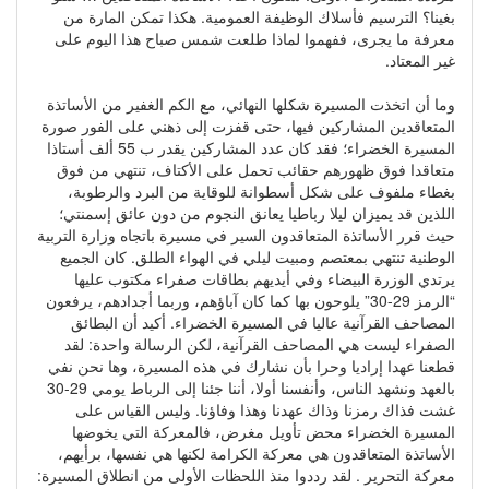
بغينا؟ الترسيم فأسلاك الوظيفة العمومية. هكذا تمكن المارة من
معرفة ما يجرى، ففهموا لماذا طلعت شمس صباح هذا اليوم على
غير المعتاد.
وما أن اتخذت المسيرة شكلها النهائي، مع الكم الغفير من الأساتذة
المتعاقدين المشاركين فيها، حتى قفزت إلى ذهني على الفور صورة
المسيرة الخضراء؛ فقد كان عدد المشاركين يقدر ب 55 ألف أستاذا
متعاقدا فوق ظهورهم حقائب تحمل على الأكتاف، تنتهي من فوق
بغطاء ملفوف على شكل أسطوانة للوقاية من البرد والرطوبة،
اللذين قد يميزان ليلا رباطيا يعانق النجوم من دون عائق إسمنتي؛
حيث قرر الأساتذة المتعاقدون السير في مسيرة باتجاه وزارة التربية
الوطنية تنتهي بمعتصم ومبيت ليلي في الهواء الطلق. كان الجميع
يرتدي الوزرة البيضاء وفي أيديهم بطاقات صفراء مكتوب عليها
“الرمز 29-30” يلوحون بها كما كان آباؤهم، وربما أجدادهم، يرفعون
المصاحف القرآنية عاليا في المسيرة الخضراء. أكيد أن البطائق
الصفراء ليست هي المصاحف القرآنية، لكن الرسالة واحدة: لقد
قطعنا عهدا إراديا وحرا بأن نشارك في هذه المسيرة، وها نحن نفي
بالعهد ونشهد الناس، وأنفسنا أولا، أننا جئنا إلى الرباط يومي 29-30
غشت فذاك رمزنا وذاك عهدنا وهذا وفاؤنا. وليس القياس على
المسيرة الخضراء محض تأويل مغرض، فالمعركة التي يخوضها
الأساتذة المتعاقدون هي معركة الكرامة لكنها هي نفسها، برأيهم،
معركة التحرير . لقد رددوا منذ اللحظات الأولى من انطلاق المسيرة: