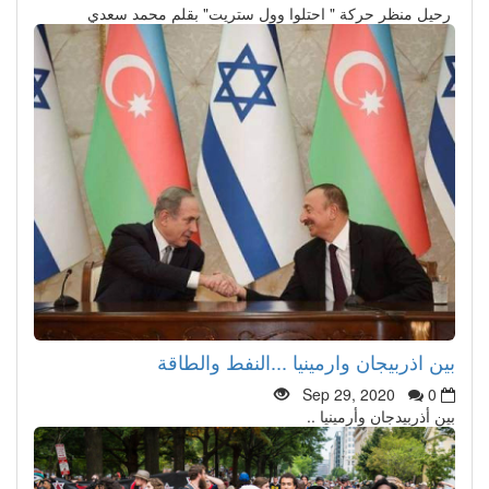
رحيل منظر حركة " احتلوا وول ستريت" بقلم محمد سعدي
بين اذربيجان وارمينيا ...النفط والطاقة
Sep 29, 2020
0
بين أذربيدجان وأرمينيا ..