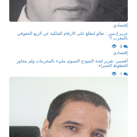
إقتصادي
عزيز إدمين : تعالو لنطلع على الارقام الفلكية عن الربع الحقوقي
بالمغرب !!
0
إقتصادي
أقصبي: تقرير لجنة النمودج التنموي مليء بالمحرمات ولم يتجاوز
الخطوط الحمراء
1