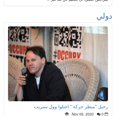
دولي
رحيل "منظر حركة " احتلوا وول ستريت
Nov 06, 2020
0