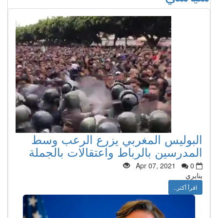
البوليس المغربي يزرع الرعب وسط
المدرسين بالرباط واعتقالات بالجملة
Apr 07, 2021
0
ينايري
اقرأ أكثر..