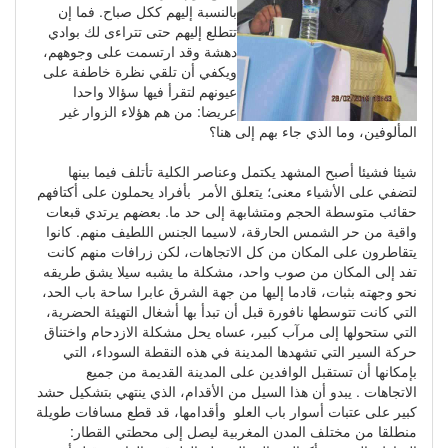
بالنسبة إليهم ككل صباح. فما إن
تتطلع إليهم حتى تتراءى لك بوادي
دهشة وقد ارتسمت على وجوههم،
ويكفي أن تلقي نظرة خاطفة على
عيونهم لتقرأ فيها سؤالا واحدا
عريضا: من هم هؤلاء الزوار غير
المألوفين، وما الذي جاء بهم إلى هنا؟
شيئا فشيئا أصبح المشهد يكتمل وعناصر الكلية تأتلف فيما بينها
لتضفي على الأشياء معنى؛ يتعلق الأمر بأفراد يحملون على أكتافهم
حقائب متوسطة الحجم ومتشابهة إلى حد ما. بعضهم يرتدي قبعات
واقية من حر الشمس الحارقة، لاسيما الجنس اللطيف منهم. كانوا
يتقاطرون على المكان من كل الاتجاهات، لكن زرافات منهم كانت
تفد إلى المكان من صوب واحد، مشكلة ما يشبه سيلا يشق طريقه
نحو وجهته بثبات، قادما إليها من جهة الشرق عابرا ساحة باب الحد،
التي كانت تتوسطها نافورة قبل أن تبدأ بها أشغال التهيئة الحضرية،
التي ستحولها إلى مرآب كبير، عساه يحل مشكلة الازدحام واختناق
حركة السير التي تشهدها المدينة في هذه النقطة السوداء، التي
بإمكانها أن تستقبل الوافدين على المدينة القديمة من جميع
الاتجاهات . يبدو أن هذا السيل من الأقدام، الذي ينتهي بتشكيل حشد
كبير على عتبات أسوار باب العلو وأقدامها، قد قطع مسافات طويلة
منطلقا من مختلف المدن المغربية ليصل إلى محطتي القطار: