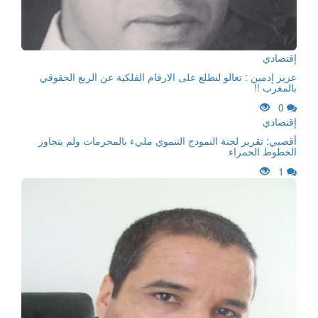
إقتصادي
عزيز إدمين : تعالو لنطلع على الارقام الفلكية عن الربع الحقوقي
بالمغرب !!
0
إقتصادي
أقصبي: تقرير لجنة النمودج التنموي مليء بالمحرمات ولم يتجاوز
الخطوط الحمراء
1