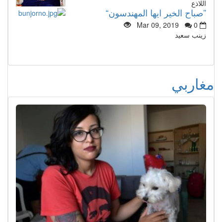
اللاذع
”صباح الخير ايها المهندسون“
Mar 09, 2019
0
زينب سعيد
مغاربي