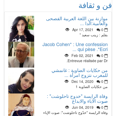
فن و ثقافة
موازنة بين اللغة العربية الفصحى
والعامية:الدا ...
Apr 17, 2021
0
بقلم : زينب سعيد *
Jacob Cohen* : Une confession
qui pèse .*Ecri ...
Feb 02, 2021
0
Entrevue réalisée par Dr.
من حكايات الضاوية : غانمشي
للمغرب نتزوج امرأة ...
Dec 14, 2020
0
من حكايات الضاوية 1
وفاة الرايسة "خدوج تاحلوشت" :
صوت الاباء والابداع
Jun 04, 2019
0
وفاة الرايسة "خدّوج تاحلوشت": صوت الإباء