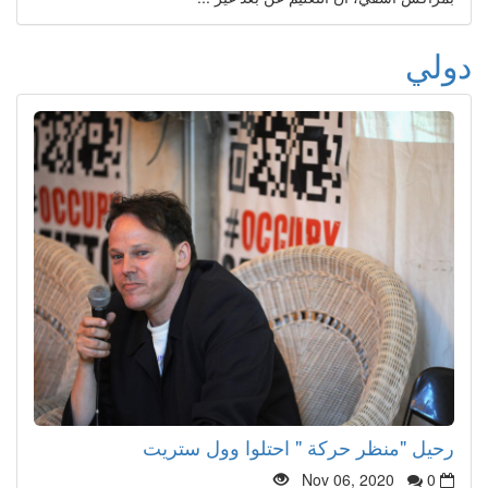
دولي
رحيل "منظر حركة " احتلوا وول ستريت
Nov 06, 2020
0