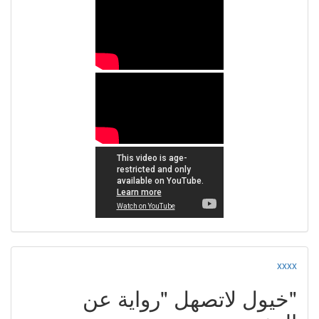
xxxx
"خيول لاتصهل "رواية عن