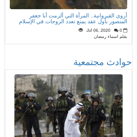
أروى القيروانية.. المرأة التي ألزمت أبا جعفر
المنصور بأول عقد يمنع تعدد الزوجات في الإسلام
Jul 06, 2020
0
بقلم اسماء رمضان
حوادث مجتمعية