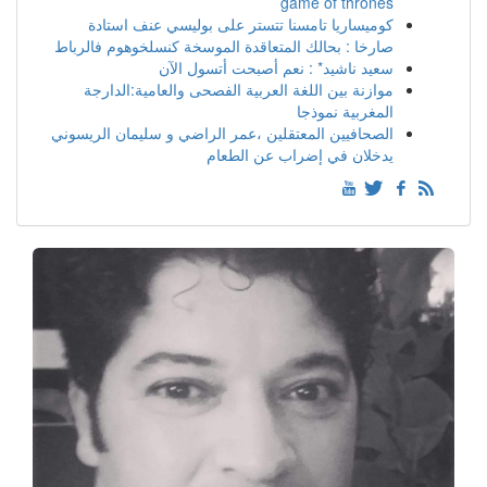
game of thrones
كوميساريا تامسنا تتستر على بوليسي عنف استادة
صارخا : بحالك المتعاقدة الموسخة كنسلخوهوم فالرباط
سعيد ناشيد* : نعم أصبحت أتسول الآن
موازنة بين اللغة العربية الفصحى والعامية:الدارجة
المغربية نموذجا
الصحافيين المعتقلين ،عمر الراضي و سليمان الريسوني
يدخلان في إضراب عن الطعام