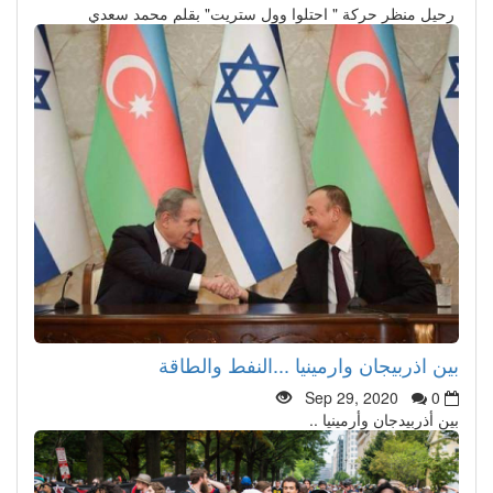
رحيل منظر حركة " احتلوا وول ستريت" بقلم محمد سعدي
بين اذربيجان وارمينيا ...النفط والطاقة
Sep 29, 2020
0
بين أذربيدجان وأرمينيا ..