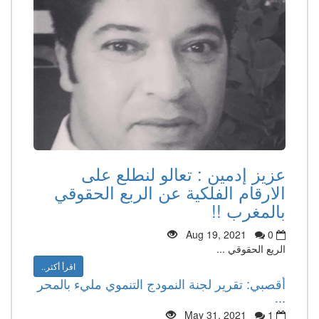
عزيز إدمين : تعالو لنطلع على
الارقام الفلكية عن الربع الحقوقي
بالمغرب !!
Aug 19, 2021
0
الريع الحقوقي ...
اقرأ أكثر..
أقصبي: تقرير لجنة النمودج التنموي مليء بالمحر
...
May 31, 2021
1