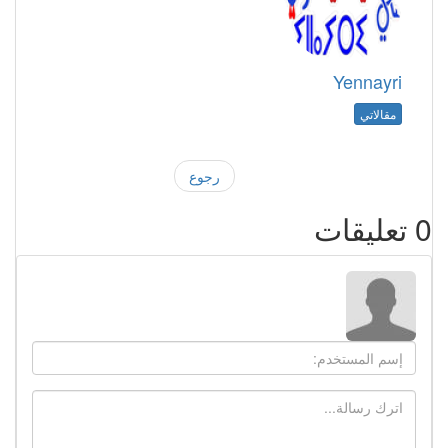
Yennayri
مقالاتي
رجوع
0
تعليقات