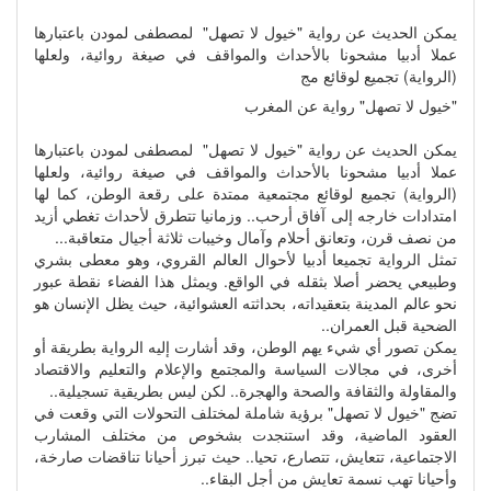
يمكن الحديث عن رواية "خيول لا تصهل" لمصطفى لمودن باعتبارها
عملا أدبيا مشحونا بالأحداث والمواقف في صيغة روائية، ولعلها
(الرواية) تجميع لوقائع مج
"خيول لا تصهل" رواية عن المغرب
يمكن الحديث عن رواية "خيول لا تصهل" لمصطفى لمودن باعتبارها
عملا أدبيا مشحونا بالأحداث والمواقف في صيغة روائية، ولعلها
(الرواية) تجميع لوقائع مجتمعية ممتدة على رقعة الوطن، كما لها
امتدادات خارجه إلى آفاق أرحب.. وزمانيا تتطرق لأحداث تغطي أزيد
من نصف قرن، وتعانق أحلام وآمال وخيبات ثلاثة أجيال متعاقبة...
تمثل الرواية تجميعا أدبيا لأحوال العالم القروي، وهو معطى بشري
وطبيعي يحضر أصلا بثقله في الواقع. ويمثل هذا الفضاء نقطة عبور
نحو عالم المدينة بتعقيداته، بحداثته العشوائية، حيث يظل الإنسان هو
الضحية قبل العمران..
يمكن تصور أي شيء يهم الوطن، وقد أشارت إليه الرواية بطريقة أو
أخرى، في مجالات السياسة والمجتمع والإعلام والتعليم والاقتصاد
والمقاولة والثقافة والصحة والهجرة.. لكن ليس بطريقية تسجيلية..
تضج "خيول لا تصهل" برؤية شاملة لمختلف التحولات التي وقعت في
العقود الماضية، وقد استنجدت بشخوص من مختلف المشارب
الاجتماعية، تتعايش، تتصارع، تحيا.. حيث تبرز أحيانا تناقضات صارخة،
وأحيانا تهب نسمة تعايش من أجل البقاء..