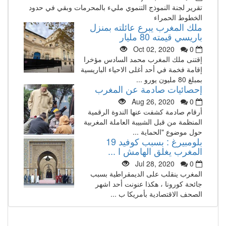
تقرير لجنة النموذج التنموي مليء بالمحرمات وبقي في حدود
الخطوط الحمراء
ملك المغرب يبرع عائلته بمنزل
باريسي قيمته 80 مليار
Oct 02, 2020
0
إقتنى ملك المغرب محمد السادس مؤخرا
إقامة فخمة في أحد أغلى الاحياء الباريسية
بمبلغ 80 مليون يورو ...
إحصائيات صادمة عن المغرب
Aug 26, 2020
0
أرقام صادمة كشفت عنها الندوة الرقمية
المنظمة من قبل الشبيبة العاملة المغربية
حول موضوع "الحماية ...
بلومبيرغ : بسبب كوفيد 19
المغرب يغلق الهامش ا ...
Jul 28, 2020
0
المغرب ينقلب على الديمقراطية بسبب
جائحة كورونا ، هكذا عنونت أحد اشهر
الصحف الاقتصادية بأمريكا ب ...