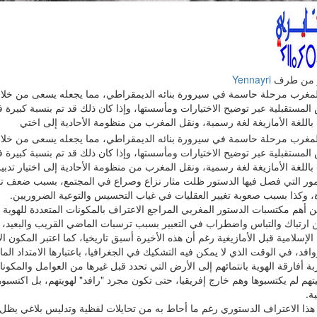
 من طرف
Yennayri
المغرب مرحلة حاسمة في سيرورة بنائه الديمقراطي، مما يجعله يسعى من خلال
باللغة الأمازيغة لغة رسمية، ونقل المغرب من منظومة الأحادية إلى اختي
المغرب مرحلة حاسمة في سيرورة بنائه الديمقراطي، مما يجعله يسعى من خلال
اللغة الأمازيغة لغة رسمية، ونقل المغرب من منظومة الأحادية إلى اختيار تدبير ا
مور التي فصل فيها الدستور ظلت مثار نزاع وصراع في المجتمع، بسبب ضعف ت
ة، وكذا بسبب صعوبة تغيير العقليات في غياب التحسيس والتوعية الضروريين.
 أهم مكتسبات الدستور المغربي المراجع الاعتراف بالمكونات المتعددة للهوية 
 ارتباك والتباس واضطراب في التعبير بسبب ترسبات الماضي القريب والبعيد،
 الإسلامية قبل الأمازيغية رغم أن هذه الأخيرة أسبق تاريخيا، كما اعتبر المكون ا
افد، في الوقت الذي لا يمكن فيه التشكيك في الجغرافيا، باعتبارها الامتداد ال
بة أفارقة الهوية بانتمائهم إلى الأرض التي تحدد قبل غيرها من العوامل والمكون
تهم لم يكتسبوها وهم خارج إفريقيا، حتى تكون مجرد "رافد" لهويتهم، بل اكتسب
ية.
هذا الاعتراف الدستوري رغم ما أحاط به من تحايلات لفظية وتدليس بلاغي يظل اع