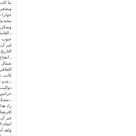
ما كانت
ويشعرون
حوارا س
محتدما 
ويمكن إ
ـ العا
جنوب ا
غير أن
التاريخ.
ـ انفتا
شمال إ
الثقاف
كانت ع
ـ عدم ا
دواليب 
حزامين 
ـ مشكل
زاد هذا
إفريقيا
غير أن 
اتجاه ا
ولقد أد
تعمق ال