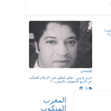
مليء
اء
إقتصادي
عزيز إدمين : تعالو لنطلع على الارقام الفلكية
عن الربع الحقوقي بالمغرب !!
0
المغرب
المنكوب