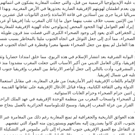
 عليه الإيديولوجيا الرسمية من قبل، والتي جعلت المغاربة يشكون في انتمائهم 
 بعدم اطمئنان لهويتهم الإفريقية الضاربة بجذورها في الأرض المغربية. وبهذا 
رياليا غريبا جرى بين أستاذين في قاعة الأساتذة بإحدى الثانويات قبل عشرين
بين الإثنين بسبب خلاف نشب بينهما حول ما إذا كان المغرب بلدا إفريقيا أو عربيا
يراد أهم العوامل لهذا الجحود المحض إيديولوجي تجاه الهوية الإفريقية للمغاربة 
مل الجغرافي الذي يعود إلى وجود الصحراء الكبرى التي فصلت منذ قرون طويلة
لصحراء، مما أدى إلى جعل التوغل في اتجاه الجنوب مليئا بالمخاطر بسبب شسا
 هذا العامل لم يمنع من جعل الصحراء نفسها معبرا وقنطرة في اتجاه الجنوب 
ح البوابة الشرقية بعد انتشار الإسلام في هذه الربوع، مما خلق امتدادا حضاريا و
فريقيا، وكان العامل الديني من أكبر الأسباب التي جعلت المغرب مشدودا منذ 
ي المشرقي، وأدت بالتالي إلى جعل أواصر الارتباط بين المغرب وإفريقيا جنوب 
ليه في شمال إفريقيا.
لإلمام باللغات الإفريقية (غير الأمازيغية) من طرف المغاربة، في مقابل استعمال
الدولة وفي الثقافة الكتابية، وبقاء قبائل الأدغال الإفريقية على ثقافاتها القديم
اثنين حزام الصحراء وحزام الغابات الاستوائية.
 الصحراء وانسحاب المغرب من منظمة الوحدة الإفريقية في عهد الملك الراح
 القرار من عزلة المغرب إفريقيا، وسمح للدبلوماسية الجزائرية بالعمل بنجاح ض
.
هذه العوائق التاريخية والجغرافية لم تمنع المغاربة رغم ذلك من المغامرة عبر ا
لجنوب، الذي كانوا يصدرون إليه بضائعهم ويستوردون منه المواد التي تنقصهم.
ى التفاعل مع العمق الإفريقي جنوب الصحراء إلى تأثير ملموس في التشكيلة الس
طابع الإفريقي للثقافة المغربية من خلال التبادل الذي اتخذ أبعادا متعددة دينية و