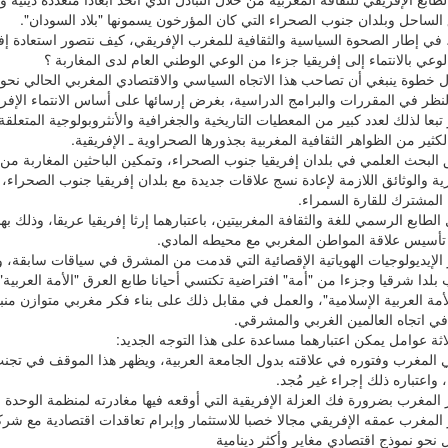
الساحل وبلدان جنوب الصحراء التي كان المؤرخون يسمونها "بلاد السودان".
 في إطار الصحوة السياسية والثقافية للمغرب الإفريقي، كيف نتصور استعادة إفري
وعي بالانتماء إلى إفريقيا جزءا من الوعي الوطني العام لدى المغاربة ؟
ول خطوة ينبغي أن تصاحب هذا الاتجاه السياسي والاقتصادي المغربي الحالي نح
لنظر في المقررات والبرامج الدراسية، بغرض إرسائها على أساس الانتماء الإف
ر تبعا لذلك لعدد كبير من المعطيات التاريخية والجغرافية والأنثروبولوجية المتعل
كثير من الظواهر الثقافية المغربية بجذورها الصحراوية ـ الإفريقية.
 البحث العلمي في بلدان إفريقيا جنوب الصحراء، وتمكين الباحثين المغاربة من
ة والوثائق اللازمة لإعادة نسج علاقات جديدة مع بلدان إفريقيا جنوب الصحراء
ء المشترك للقارة السمراء.
 الطابع الرسمي للغة والثقافة المغربيتين، باعتبارهما إرثا إفريقيا عريقا، وذلك ب
 تأسيس علاقة المواطن المغربي مع محيطه المادي.
ز الإيديولوجيات الهوياتية الإقصائية التي قدمت من المشرق في سياقات سابقة،
بلدا شرقيا وجزءا من "أمة" افتراضية تكتسي أحيانا طابع العرق "الأمة العربية" و
الأمة العربية الإسلامية"، والعمل في مقابل ذلك على بناء فكر مغربي متوازن 
في اتجاه العالمين الغربي والمشرقي.
اثة عوامل يمكن اعتبارهما مساعدة على هذا التوجه الجديد:
ي المغرب وفتوره في علاقته بدول الجامعة العربية، ويظهر هذا الموقف في تج
، واعتباره ذلك إجراء غير مُجد.
المغرب بضرورة فك العزلة الإفريقية التي أوقعه فيها مغادرته لمنظمة الوحدة ال
ر المغرب عمقه الإفريقي مجالا خصبا للاستثمار وإبرام تعاقدات اقتصادية مع شر
ال نحو نموذج اقتصادي مغاير وأكثر دينامية