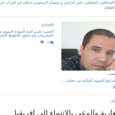
الصحافيين المعتقلين ،عمر الراضي و سليمان الريسوني يدخلان في إضراب عن
الطعام
إقتصادي
أقصبي: تقرير لجنة النمودج التنموي 
بالمحرمات ولم يتجاوز الخطوط الحمر
1
لشعب
لبرامج التنموية الملكية من تضليل ...
أي
اربة والوعي بالانتماء إلى إفريقيا