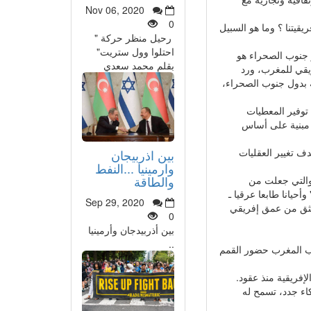
Nov 06, 2020
0
قيتنا ؟ وما هو السبيل
رحيل منظر حركة "
احتلوا وول ستريت"
و جنوب الصحراء هو
بقلم محمد سعدي
ريقي للمغرب، ورد
قة بدول جنوب الصحراء،
 توفير المعطيات
، مبنية على أساس
هدف تغيير العقليات
بين اذربيجان
وارمينيا ...النفط
والطاقة
 والتي جعلت من
أحيانا طابعا عرقيا ـ
Sep 29, 2020
منبثق من عمق إفريقي
0
بين أذربيدجان وأرمينيا
..
نب المغرب حضور القمم
إفريقية منذ عقود.
كاء جدد، تسمح له