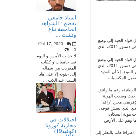
استاذ جامعي
يفضح : الشواهد
الجامعية تباع
وتشت ...
 قواه الحية إلى وضع
Oct 17, 2020
الأسس المستقبلية عبر توضيح الاختيارات ومأسستها، وإذا كان ذلك قد تم بنسبة كبيرة في دستور 2011، الذي
0
لا حديث الأمس و اليوم
 قواه الحية إلى وضع
في جامعات و كليّات
الأسس المستقبلية عبر توضيح الاختيارات ومأسستها، وإذا كان ذلك قد تم بنسبة كبيرة في دستور 2011، الذي
المغريب من شماله
لتنوع، إلا أن العديد
إلى جنوبه إلا على هاد
فعيل المكتسبات
السيد، عبد الكب ...
الوطنية، رغم ما رافق
 حيث وضعت الهوية
لإفريقي مجرد "رافد"
مادي الذي نعيش فوقه،
ات هوية السكان،
اختلالات في
وها وهم على الأرض
محاربة كورونا
(كوفيد19)
ترافا هاما بالنظر إلى