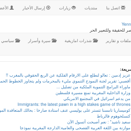
اتصل بنا
منتديات
زيارات
إرسال الأخبار
الأعض
Yenn
صر للحقيقة وللتعبير الحر
لفات و تقارير
شذرات امازيغية
سيرة وأسرار
سياسي
سريعة:
عزيز إدمين : تعالو لنطلع على الارقام الفلكية عن الربع الحقوقي بالمغرب !!
أقصبي: تقرير لجنة النمودج التنموي مليء بالمحرمات ولم يتجاوز الخطوط الحمر
ماوراء البرامج التنموية الملكية من تضليل ...
وزارة الداخلية المغربية تمنع مسيرة فلسطين
من يدعم اسرائيل في المجتمع الامريكي
Immigrants: the latest pawn in a high stakes game of thrones
كوميساريا تامسنا تتستر على بوليسي عنف استادة صارخا : بحالك المتعاقدة ال
كنسلخوهوم فالرباط
سعيد ناشيد* : نعم أصبحت أتسول الآن
موازنة بين اللغة العربية الفصحى والعامية:الدارجة المغربية نموذجا