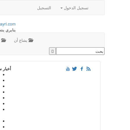
تسجيل الدخول
التسجيل
ayri.com
ينايري ينت
يشاع أن
م
أخبار 