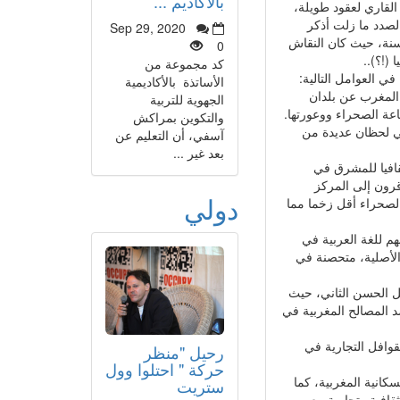
بالأكاديم ...
القاري لعقود طويلة،
الصدد ما زلت أذكر
Sep 29, 2020
 سنة، حيث كان النقاش
0
 (!؟)..
كد مجموعة من
في العوامل التالية:
الأساتذة بالأكاديمية
 المغرب عن بلدان
الجهوية للتربية
عة الصحراء ووعورتها.
والتكوين بمراكش
في لحظان عديدة من
آسفي، أن التعليم عن
بعد غير ...
ثقافيا للمشرق في
قرون إلى المركز
دولي
الصحراء أقل زخما مما
هم للغة العربية في
ة الأصلية، متحصنة في
ل الحسن الثاني، حيث
د المصالح المغربية في
لقوافل التجارية في
رحيل "منظر
حركة " احتلوا وول
كانية المغربية، كما
ستريت
ثقافية وتجارية مع