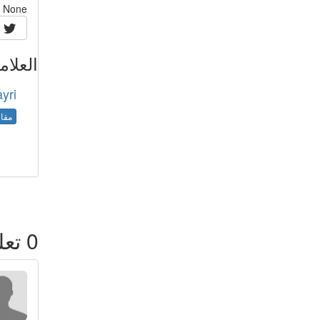
None
العلام
yri
مقال
0
تعل