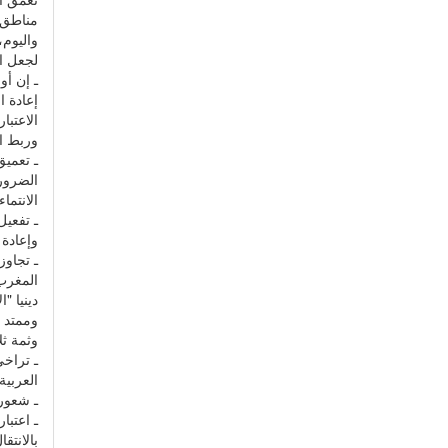
مناطق 
واليوم،
لجعل ال
ـ إن أ
إعادة ا
الاعتبا
وربط ال
ـ تعميق
الضروري
الانتما
ـ تفعيل
وإعادة
ـ تجاو
المغرب 
دينيا "
وممتد 
وثمة ثل
ـ تراخ
العربية
ـ شعور 
ـ اعتبا
بالانتق