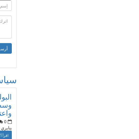
سيا
البو
وسط 
واعت
0
ينايري
اقرأ أك