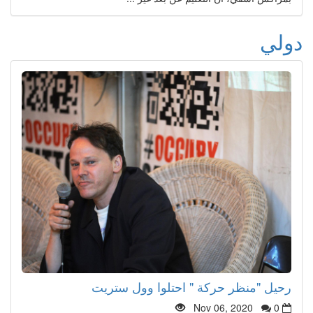
دولي
رحيل "منظر حركة " احتلوا وول ستريت
Nov 06, 2020
0