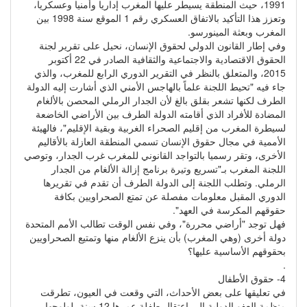
1991، حيث المنطقة يسيطر عليها المغرب إداريا وأمنيا وعسكريا،
وتعزز هذا التأكيد بالاتفاق العسكري رقم 1 الموقع سنة 1998 بين
المغرب وبعثة المينورسو.
وفي إطار القانون الدولي لحقوق الإنسان، نحيل على تقرير لجنة
الحقوق الاقتصادية والاجتماعية والثقافية الصادر في 22 أكتوبر
2015، والمتعلق بالنظر في التقرير الدوري الرابع للمغرب، والذي
جاء فيه "تحيط اللجنة علماً بالهاجس الأمني الذي أشارت إليه الدولة
الطرف لكنها تشعر بقلق بالغ لأن الجدار الرملي المحصن بالألغام
المضادة للأفراد الذي أقامته الدولة الطرف بين الأراضي الخاضعة
لسيطرة المغرب من إقليم الصحراء الغربية وبقية الإقليم"، فالهيئة
الأممية في مجال حقوق الإنسان تسمي المنطقة العازلة بالأقاليم
الأخرى، وتقر رسميا بالتواجد القانوني للمغرب غرب الجدار، وتوصي
اللجنة المغرب بـ"تسريع وتيرة برنامج إزالة الألغام من الجدار
الرملي. وتطلب اللجنة إلى الدولة الطرف أن تقدم في تقريرها
الدوري المقبل معلومات مفصلة عن تمتع الصحراويين بكافة
حقوقهم المكرسة في العهد".
فهل توجد "أراضي محررة"، وفي نفس الوقت تطالب الأمم المتحدة
دولة أخرى (وهي المغرب) بأن ينزع الألغام منها وتمتيع الصحراويين
بحقوقهم الأساسية عليها؟
.
4- حقوق الأطفال
في تعليقها على بعض الأحداث، التي وقعت في العيون، تطرقت
منظمة العفو الدولية إلى اعتقال طفلة عمرها 12 سنة، لولوجها