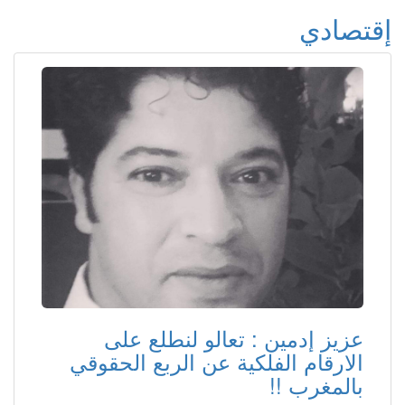
إقتصادي
عزيز إدمين : تعالو لنطلع على
الارقام الفلكية عن الربع الحقوقي
بالمغرب !!