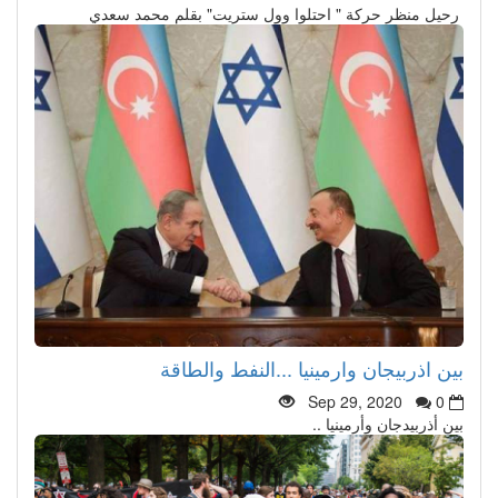
رحيل منظر حركة " احتلوا وول ستريت" بقلم محمد سعدي
بين اذربيجان وارمينيا ...النفط والطاقة
Sep 29, 2020
0
بين أذربيدجان وأرمينيا ..