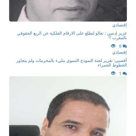
إقتصادي
عزيز إدمين : تعالو لنطلع على الارقام الفلكية عن الربع الحقوقي
بالمغرب !!
0
إقتصادي
أقصبي: تقرير لجنة النمودج التنموي مليء بالمحرمات ولم يتجاوز
الخطوط الحمراء
1