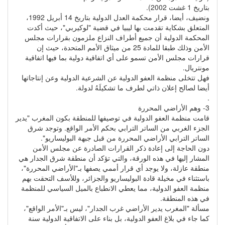
بتاريخ 1 غشت 2002).
ونضيف، أيضا، قرار محكمة العدل الدولية بتاريخ 14 أبريل 1992،
المتعلق بشكاية تقدمت بها ليبيا في قضية "لوكيربي"، حيث أكدت
المحكمة الدولية أن جميع أطراف النزاع ملزمون بقرارات مجلس
الأمن وذلك طبقا للمادة 25 من ميثاق الأمم المتحدة، حيث إن
قرارات مجلس الأمن تسمو على أي اتفاقية دولية بما فيها اتفاقية
مونتريال.
فهل تتخلى منظمة العفو الدولية عن الشرعية الدولية وعن إنتاجاتها
أيضا لصالح إعلان ذاتي لطرف ما تشكيلَهُ لدولة.
.
3- وهم الأراضي المحررة
قامت منظمة العفو الدولية في توصيفها للمنطقة بكون المغرب "يدير
الجزء الغربي من الساتر الترابي بحكم الأمر الواقع. وتوجد شرق
الساتر الترابي الأراضي المحررة من قبل جبهة البوليساريو".
دون الحاجة إلى إعادة ذكر القرارات الصادرة عن مجلس الأمن
المشار إليها في هذه الورقة، والتي تؤكد أن منطقة شرق الجدار هي
منطقة عازلة، ولا يوجد أي قرار أممي يصفها بـ"الأراضي المحررة"،
باستثناء في مخيلة قادة البوليساريو والجزائر، وللأسف التحقت بهم
منظمة العفو الدولية، مما يعطي الانطباع بالميل السياسي للمنظمة
في هذه المنطقة.
مسألة "المغرب يدير الأراضي غرب الجدار"، ليس بـ"الأمر الواقع"،
كما جاء في بلاغ العفو الدولية، بل بناء على الاتفاقية الدولية سنة