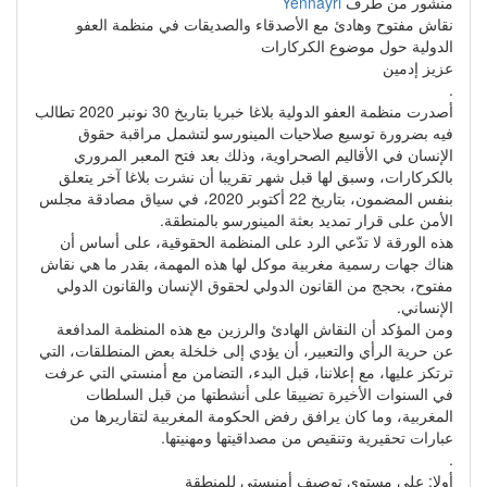
منشور من طرف
Yennayri
نقاش مفتوح وهادئ مع الأصدقاء والصديقات في منظمة العفو
الدولية حول موضوع الكركارات
عزيز إدمين
.
أصدرت منظمة العفو الدولية بلاغا خبريا بتاريخ 30 نونبر 2020 تطالب
فيه بضرورة توسيع صلاحيات المينورسو لتشمل مراقبة حقوق
الإنسان في الأقاليم الصحراوية، وذلك بعد فتح المعبر المروري
بالكركارات، وسبق لها قبل شهر تقريبا أن نشرت بلاغا آخر يتعلق
بنفس المضمون، بتاريخ 22 أكتوبر 2020، في سياق مصادقة مجلس
الأمن على قرار تمديد بعثة المينورسو بالمنطقة.
هذه الورقة لا تدّعي الرد على المنظمة الحقوقية، على أساس أن
هناك جهات رسمية مغربية موكل لها هذه المهمة، بقدر ما هي نقاش
مفتوح، بحجج من القانون الدولي لحقوق الإنسان والقانون الدولي
الإنساني.
ومن المؤكد أن النقاش الهادئ والرزين مع هذه المنظمة المدافعة
عن حرية الرأي والتعبير، أن يؤدي إلى خلخلة بعض المنطلقات، التي
ترتكز عليها، مع إعلاننا، قبل البدء، التضامن مع أمنستي التي عرفت
في السنوات الأخيرة تضييقا على أنشطتها من قبل السلطات
المغربية، وما كان يرافق رفض الحكومة المغربية لتقاريرها من
عبارات تحقيرية وتنقيص من مصداقيتها ومهنيتها.
.
أولا: على مستوى توصيف أمنيستي للمنطقة