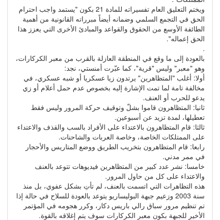
ويختم التعليق العام تفسيراته للمادة 21 بكون "يستمد واجب احترام
الحق في التجمع السلمي وضمانه أيضاً مبرراته القانونية من أهمية
الطائفة الأوسع من الحقوق والقواعد والمبادئ الأخرى التي يعزز هذا
الحق إعماله".
.
بالعودة إلى ما وقع في المنطقة العازلة بالقرب من معبر الكركارات،
وهو "معبر" وليس "قرية"، كما عبّرت أمنستي، نجد:
أولا: أغلب "المتظاهرين" يرتدون زيا عسكريا أو شبه عسكري، في
مخالفة تامة لما تمت الإشارة إليه بخصوص عدم حمل أعلام أو زي
يدعو للحرب أو العنف.
ثانيا: المتظاهرون قاموا بشلّ وتوقيف حركة المرور وليس فقط
تعطيلها، لمدة تزيد عن أسبوعين.
ثالثا: قام المتظاهرون بالاعتداء على الأفراد بالسب والقذف والاعتداء
على الممتلكات الخاصة، وخاصة العربات والشاحنات.
رابعا: قام المتظاهرون بتخريب الطريق ووضع المتاريس والأحجار
في ممر مدني.
خامسا: نشر عدد كبير من المتظاهرين فيديوهات تتوعد بالعنف
والاعتداء على كل من حاول المرور.
هذه التظاهرات التي اتسمت بالعنف، لم تأتِ بشكل عفوي، بل منذ
سنة 2003 وزعيم جبهة البوليساريو يتوعد بالعودة للسلاح في حالة إذا
تم تنظيم مرور سباق رالي باريس دكار، وكرر هجومه في المؤتمر
الأخير للجبهة بكون معبر الكركارات سوف يتم إغلاقه بالقوة.