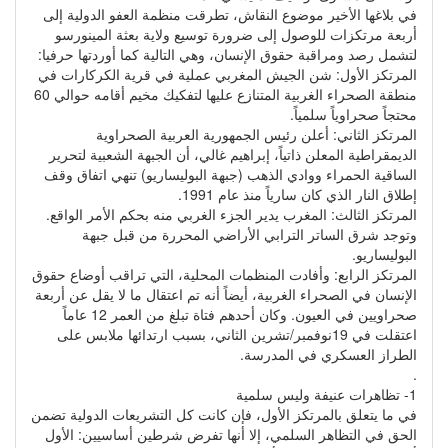
في بلاغها الأخير موضوع النقاش، تطرقت منظمة العفو الدولية إلى
أربعة مرتكزات للوصول إلى ضرورة توسيع ولاية بعثة المينورسو
لتشمل رصد ومراقبة حقوق الإنسان، وهي التالية كما أوردتها حرفيا:
المرتكز الأول: شن الجيش المغربي عملية في قرية الكركارات في
منطقة الصحراء الغربية المتنازع عليها لتفكيك مخيم أقامه حوالي 60
محتجاً صحراوياً سلمياً.
المرتكز الثاني: أعلن رئيس الجمهورية العربية الصحراوية
الديمقراطية المعلن ذاتياً، إبراهيم غالي، أن الجبهة الشعبية لتحرير
الساقية الحمراء ووادي الذهب (جبهة البوليساريو) تنهي اتفاق وقف
إطلاق النار الذي كان سارياً منذ عام 1991.
المرتكز الثالث: المغرب يدير الجزء الغربي منه بحكم الأمر الواقع.
وتوجد شرق الساتر الترابي الأراضي المحررة من قبل جبهة
البوليساريو.
المرتكز الرابع: وأفادت المنظمات المحلية، التي تراقب أوضاع حقوق
الإنسان في الصحراء الغربية، أيضاً أنه تم اعتقال ما لا يقل عن أربعة
صحراويين في العيون. وكان أحدهم فتاة تبلغ من العمر 12 عاماً
اعتقلت في 19نوفمبر/تشرين الثاني، بسبب ارتدائها ملابس على
الطراز العسكري في المدرسة.
.
1- تظاهرات عنيفة وليس سلمية
في ما يتعلق بالمرتكز الأول، فإن كانت كل التشريعات الدولية تضمن
الحق في التظاهر السلمي، إلا أنها تفرض شرطين أساسيين: الأول