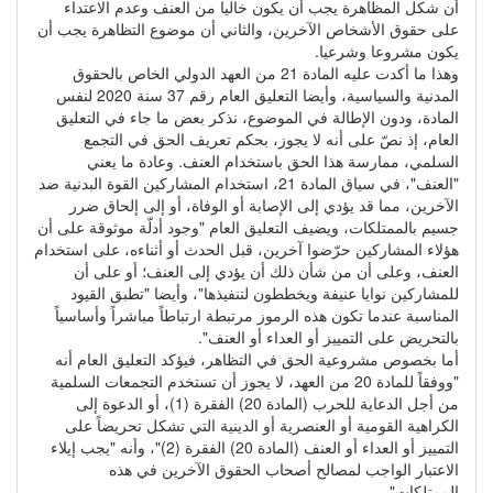
أن شكل المظاهرة يجب أن يكون خاليا من العنف وعدم الاعتداء
على حقوق الأشخاص الآخرين، والثاني أن موضوع التظاهرة يجب أن
يكون مشروعا وشرعيا.
وهذا ما أكدت عليه المادة 21 من العهد الدولي الخاص بالحقوق
المدنية والسياسية، وأيضا التعليق العام رقم 37 سنة 2020 لنفس
المادة، ودون الإطالة في الموضوع، نذكر بعض ما جاء في التعليق
العام، إذ نصّ على أنه لا يجوز، بحكم تعريف الحق في التجمع
السلمي، ممارسة هذا الحق باستخدام العنف. وعادة ما يعني
"العنف"، في سياق المادة 21، استخدام المشاركين القوة البدنية ضد
الآخرين، مما قد يؤدي إلى الإصابة أو الوفاة، أو إلى إلحاق ضرر
جسيم بالممتلكات، ويضيف التعليق العام "وجود أدلّة موثوقة على أن
هؤلاء المشاركين حرّضوا آخرين، قبل الحدث أو أثناءه، على استخدام
العنف، وعلى أن من شأن ذلك أن يؤدي إلى العنف؛ أو على أن
للمشاركين نوايا عنيفة ويخططون لتنفيذها"، وأيضا "تطبق القيود
المناسبة عندما تكون هذه الرموز مرتبطة ارتباطاً مباشراً وأساسياً
بالتحريض على التمييز أو العداء أو العنف".
أما بخصوص مشروعية الحق في التظاهر، فيؤكد التعليق العام أنه
"ووفقاً للمادة 20 من العهد، لا يجوز أن تستخدم التجمعات السلمية
من أجل الدعاية للحرب (المادة 20) الفقرة (1)، أو الدعوة إلى
الكراهية القومية أو العنصرية أو الدينية التي تشكل تحريضاً على
التمييز أو العداء أو العنف (المادة 20) الفقرة (2)"، وأنه "يجب إيلاء
الاعتبار الواجب لمصالح أصحاب الحقوق الآخرين في هذه
الممتلكات".