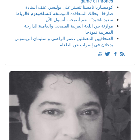
game of thrones
كوميساريا تامسنا تتستر على بوليسي عنف استادة
صارخا : بحالك المتعاقدة الموسخة كنسلخوهوم فالرباط
سعيد ناشيد* : نعم أصبحت أتسول الآن
موازنة بين اللغة العربية الفصحى والعامية:الدارجة
المغربية نموذجا
الصحافيين المعتقلين ،عمر الراضي و سليمان الريسوني
يدخلان في إضراب عن الطعام