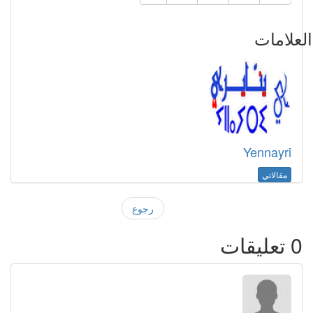
علامات
Yennayri
مقالاتي
رجوع
0
تعليقات