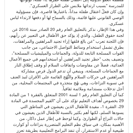
للمدرسة "بسبب ارتدائها ملابس على الطراز العسكري".
وإن كان فعلُ اعتقال طفلة مداناً، باعتبارها قاصرة، فإن مسؤولية
الوصي القانوني عليها قائمة، وذلك بالسماح لها أو دفعها لارتداء لباس
عسكري.
وفي هذا الإطار، نذكر بالتعليق العام رقم 20 الصادر سنة 2016 عن
لجنة حقوق الطفل، والذي إذ يؤكد حق الأطفال في التعبير عن رأيهم،
فإن اللجنة تعرب "عن بالغ قلقها إزاء تجنيد المراهقين والمراهقات،
بطرق تشمل استخدام وسائط التواصل الاجتماعي، من جانب
القوات المسلحة التابعة للدولة، والجماعات والميليشيات المسلحة"،
وتضيف يجب "حظر تجنيد المراهقين أو استخدامهم في جميع الأعمال
العدائية، فضلاً عن مفاوضات واتفاقات السلام أو وقف إطلاق النار
مع الجماعات المسلحة، وينبغي أن تدعم الدول فرص مشاركة
المراهقين في حركات السلام والنُّهُج القائمة على الأقران لنبذ العنف
في تسوية النزاعات، وهي نهُج متجذرة في المجتمعات المحلية، من
أجل تدخلات مستدامة وملائمة ثقافياً.
كما أن التعليق العام رقم 1 لسنة 2001 المتعلق بالفقرة 1 من المادة
29 بخصوص أهداف التعليم تؤكد على أن "القيم المجسدة في المادة
29، الفقرة 1، مفيدة للأطفال الذين يعيشون في المناطق التي
يسودها السلم، لكنها أهم بكثير بالنسبة للأطفال الذين يعيشون في
حالات النزاع أو الطوارئ. وكما لوحظ في إطار عمل داكار، من
الأهمية بمكان، في سياق نظم التعليم المتضررة بنزاعات أو كوارث
طبيعية أو عدم الاستقرار، أن تنفذ البرامج التعليمية بطريقة تعزز