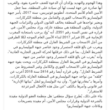
وهذا الهجوم والتهديد يؤكدان أن الدعوة للعنف حاضرة بقوة، والغريب
أنها صادرة عن جهة ليست لها أي سيادة على المنطقة، مما جعل
الأمين العام للأمم المتحدة، أنطونيو غوتيريس، سنة 2017، يأمر جبهة
البوليساريو بالانسحاب الفوري والشامل من منطقة الكركارات،
ويعتبر تواجدها في المنطقة يخالف القانون الدولي والتزامات الجبهة
الدولية، ولكون المنطقة هي منطقة عازلة، وزاد مجلس الأمن، في
قراره في نفس السنة رقم 2351، أنه "وإذ يرحب باستجابة المغرب
الإيجابية في 26 فبراير 2017 لنداء الأمين العام الموجه لكلا الطرفين
من أجل الانسحاب من الشريط العازل في منطقة الكركارات،
ويعرب عن بالغ قلقه لاستمرار وجود عناصر جبهة البوليساريو في
الشريط العازل، بما في ذلك عرقلتها لحركة المرور التجارية العادية"،
وأنه "يعرب عن بالغ قلقه لاستمرار وجود عناصر من جبهة
البوليساريو في الشريط العازل بمنطقة الكركارات، ويحث بقوة جبهة
البوليساريو على الانسحاب الفوري والكامل وغير المشروط من
الشريط العازل". وفي قراره أيضا رقم 2414 سنة 2018 أعرب عن
"قلقه" من تواجد جبهة البوليساريو في المنطقة العازلة بالكركارات،
وأمرها بـ"مغادرتها فورا". وأن نية البوليساريو لنقل "بنياتها الإدارية"
غير قانوني وأمرها بـالكف "عن مثل هذه الأفعال المزعزعة
للاستقرار".
بناء على ذلك، يُطرح سؤال منطقي: هل منظمة العفو الدولية مقيدة
بالشرعة الدولية وقرارات مجلس الأمن، أم مقيدة بتصريحات
وبلاغات جبهة البوليساريو؟