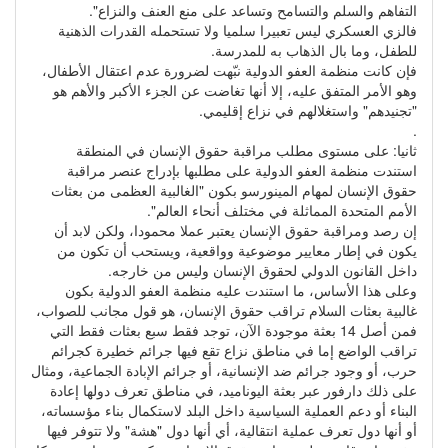
التفاهم والسلم والتسامح وتساعد على منع العنف والنزاع".
فالزي العسكري ليس تعبيرا سلميا ولا تستحمله القدرات الذهنية
للطفل، وما بال الذهاب به للمدرسة.
فإن كانت منظمة العفو الدولية نبّهت لضرورة عدم اعتقال الأطفال،
وهو الأمر المتفق عليه، إلا أنها تغاضت عن الجزء الأكبر والأهم هو
"تجنيدهم" واستغلالهم في نزاع إقليمي.
.
ثانيا: على مستوى مطلب مراقبة حقوق الإنسان في المنطقة
استندت منظمة العفو الدولية على مطلبها بإدراج عنصر مراقبة
حقوق الإنسان لمهام المينورسو بكون "الغالبية العظمى من بعثات
الأمم المتحدة المماثلة في مختلف أنحاء العالم".
إن رصد ومراقبة حقوق الإنسان يعتبر عملا محمودا، ولكن لابد أن
يكون في إطار معايير موضوعية وواقعية، ويستحب أن تكون من
داخل القانون الدولي لحقوق الإنسان وليس من خارجه.
وعلى هذا الأساس، ما استندت عليه منظمة العفو الدولية بكون
غالبية بعثات السلام تراقب حقوق الإنسان، هو قول مجانب للصواب،
فمن أصل 14 بعثة موجودة الآن، توجد فقط سبع بعثات فقط التي
تراقب الواضع إما في مناطق نزاع تقع فيها جرائم خطيرة كجرائم
حرب، أو وجود جرائم ضد الإنسانية، أو جرائم الإبادة الجماعية، ومثال
على ذلك دارفور عبر بعثة اليوناميد، في مناطق تعرف دولها إعادة
البناء أو دعم العملية السياسية داخل البلد لاستكمال بناء مؤسساته،
أو أنها دول تعرف عملية انتقالية، أي أنها دول "هشة" ولا تتوفر فيها