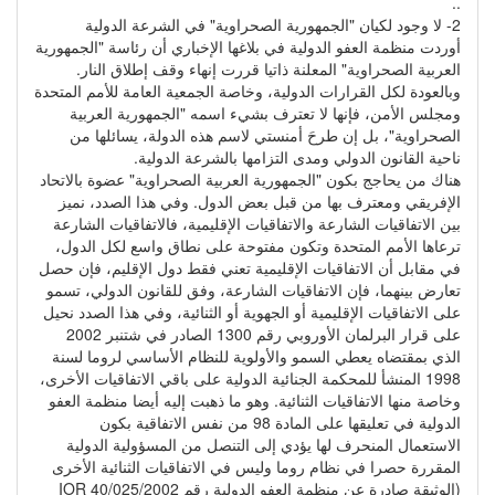
..
2- لا وجود لكيان "الجمهورية الصحراوية" في الشرعة الدولية
أوردت منظمة العفو الدولية في بلاغها الإخباري أن رئاسة "الجمهورية
العربية الصحراوية" المعلنة ذاتيا قررت إنهاء وقف إطلاق النار.
وبالعودة لكل القرارات الدولية، وخاصة الجمعية العامة للأمم المتحدة
ومجلس الأمن، فإنها لا تعترف بشيء اسمه "الجمهورية العربية
الصحراوية"، بل إن طرحَ أمنستي لاسم هذه الدولة، يسائلها من
ناحية القانون الدولي ومدى التزامها بالشرعة الدولية.
هناك من يحاجج بكون "الجمهورية العربية الصحراوية" عضوة بالاتحاد
الإفريقي ومعترف بها من قبل بعض الدول. وفي هذا الصدد، نميز
بين الاتفاقيات الشارعة والاتفاقيات الإقليمية، فالاتفاقيات الشارعة
ترعاها الأمم المتحدة وتكون مفتوحة على نطاق واسع لكل الدول،
في مقابل أن الاتفاقيات الإقليمية تعني فقط دول الإقليم، فإن حصل
تعارض بينهما، فإن الاتفاقيات الشارعة، وفق للقانون الدولي، تسمو
على الاتفاقيات الإقليمية أو الجهوية أو الثنائية، وفي هذا الصدد نحيل
على قرار البرلمان الأوروبي رقم 1300 الصادر في شتنبر 2002
الذي بمقتضاه يعطي السمو والأولوية للنظام الأساسي لروما لسنة
1998 المنشأ للمحكمة الجنائية الدولية على باقي الاتفاقيات الأخرى،
وخاصة منها الاتفاقيات الثنائية. وهو ما ذهبت إليه أيضا منظمة العفو
الدولية في تعليقها على المادة 98 من نفس الاتفاقية بكون
الاستعمال المنحرف لها يؤدي إلى التنصل من المسؤولية الدولية
المقررة حصرا في نظام روما وليس في الاتفاقيات الثنائية الأخرى
(الوثيقة صادرة عن منظمة العفو الدولية رقم IOR 40/025/2002