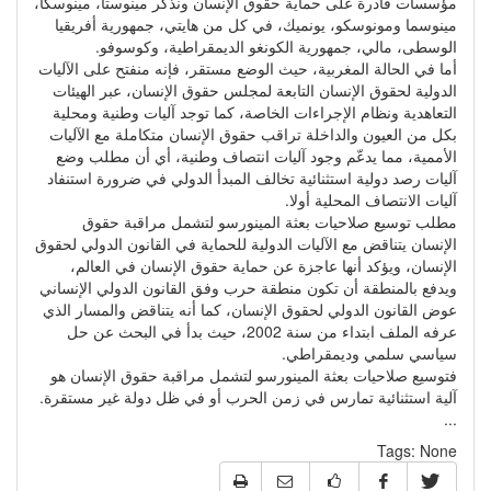
مؤسسات قادرة على حماية حقوق الإنسان ونذكر مينوستا، مينوسكا،
مينوسما ومونوسكو، يونميك، في كل من هايتي، جمهورية أفريقيا
الوسطى، مالي، جمهورية الكونغو الديمقراطية، وكوسوفو.
أما في الحالة المغربية، حيث الوضع مستقر، فإنه منفتح على الآليات
الدولية لحقوق الإنسان التابعة لمجلس حقوق الإنسان، عبر الهيئات
التعاهدية ونظام الإجراءات الخاصة، كما توجد آليات وطنية ومحلية
بكل من العيون والداخلة تراقب حقوق الإنسان متكاملة مع الآليات
الأممية، مما يدعّم وجود آليات انتصاف وطنية، أي أن مطلب وضع
آليات رصد دولية استثنائية تخالف المبدأ الدولي في ضرورة استنفاد
آليات الانتصاف المحلية أولا.
مطلب توسيع صلاحيات بعثة المينورسو لتشمل مراقبة حقوق
الإنسان يتناقض مع الآليات الدولية للحماية في القانون الدولي لحقوق
الإنسان، ويؤكد أنها عاجزة عن حماية حقوق الإنسان في العالم،
ويدفع بالمنطقة أن تكون منطقة حرب وفق القانون الدولي الإنساني
عوض القانون الدولي لحقوق الإنسان، كما أنه يتناقض والمسار الذي
عرفه الملف ابتداء من سنة 2002، حيث بدأ في البحث عن حل
سياسي سلمي وديمقراطي.
فتوسيع صلاحيات بعثة المينورسو لتشمل مراقبة حقوق الإنسان هو
آلية استثنائية تمارس في زمن الحرب أو في ظل دولة غير مستقرة.
...
Tags:
None