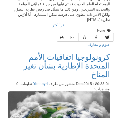
اليوم تجاه العلم الحديث قد تم تبنّيها من جراء عمليّتي العولمة
والتحديث السريعين، ومن ذلك ما يتمثّل في رفض نظرية التطوّر.
ولكنّ الأمر ذاته ينطوي على فرصة يمكن استثمارها. أنا أدرّس
نظرية[/HTML]
اقرأ أكثر
None
علوم و معارف
كرونولوجيا اتفاقيات الأمم
المتحدة الإطارية بشأن تغير
المناخ
01 Dec 2015 : 20:33
منشور من طرف
Yennayri
تعليقات: 0
مشاهدات: