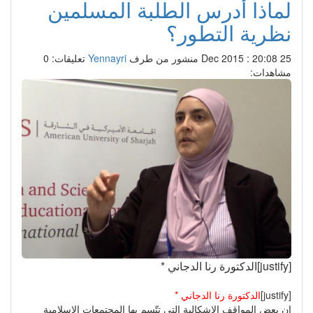
لماذا أدرس الطلبة المسلمين
نظرية التطور؟
25 Dec 2015 : 20:08
منشور من طرف
Yennayri
تعليقات: 0
مشاهدات:
[justify]الدكتورة رنا الدجاني *
[justify]
الدكتورة رنا الدجاني *
إن بعض المواقف الإشكالية التي تتّسم بها المجتمعات الإسلامية