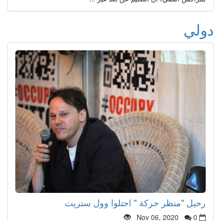
دولي
رحيل "منظر حركة " احتلوا وول ستريت
Nov 06, 2020
0