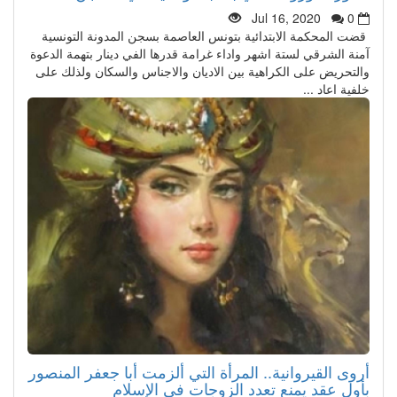
Jul 16, 2020
0
قضت المحكمة الابتدائية بتونس العاصمة بسجن المدونة التونسية
آمنة الشرقي لستة اشهر واداء غرامة قدرها الفي دينار بتهمة الدعوة
والتحريض على الكراهية بين الاديان والاجناس والسكان ولذلك على
خلفية اعاد ...
أروى القيروانية.. المرأة التي ألزمت أبا جعفر المنصور
بأول عقد يمنع تعدد الزوجات في الإسلام