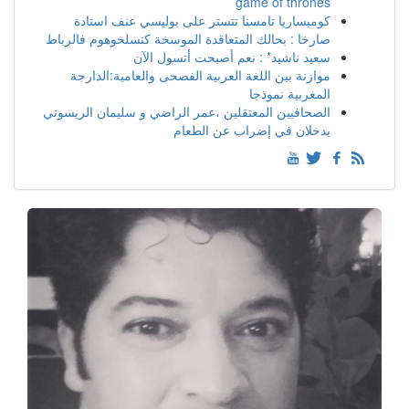
game of thrones
كوميساريا تامسنا تتستر على بوليسي عنف استادة
صارخا : بحالك المتعاقدة الموسخة كنسلخوهوم فالرباط
سعيد ناشيد* : نعم أصبحت أتسول الآن
موازنة بين اللغة العربية الفصحى والعامية:الدارجة
المغربية نموذجا
الصحافيين المعتقلين ،عمر الراضي و سليمان الريسوني
يدخلان في إضراب عن الطعام