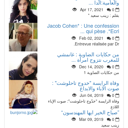
والعامية:الدا ...
Apr 17, 2021
0
بقلم : زينب سعيد *
Jacob Cohen* : Une confession
qui pèse .*Ecri ...
Feb 02, 2021
0
Entrevue réalisée par Dr.
من حكايات الضاوية : غانمشي
للمغرب نتزوج امرأة ...
Dec 14, 2020
0
من حكايات الضاوية 1
وفاة الرايسة "خدوج تاحلوشت" :
صوت الاباء والابداع
Jun 04, 2019
0
وفاة الرايسة "خدّوج تاحلوشت": صوت الإباء
اللاذع
”صباح الخير ايها المهندسون“
Mar 09, 2019
0
زينب سعيد