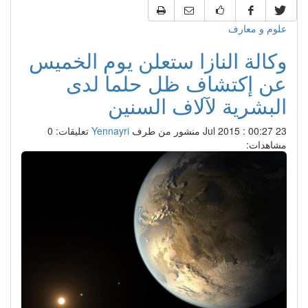
علوم و معارف
وكالة النازا ستعلن يوم الخميس
عن إكتشاف ظل حلما لدى
البشرية لآلاف السنين
23 Jul 2015 : 00:27
منشور من طرف
Yennayri
تعليقات: 0
مشاهدات: