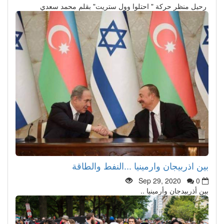
رحيل منظر حركة " احتلوا وول ستريت" بقلم محمد سعدي
بين اذربيجان وارمينيا ...النفط والطاقة
Sep 29, 2020
0
بين أذربيدجان وأرمينيا ..