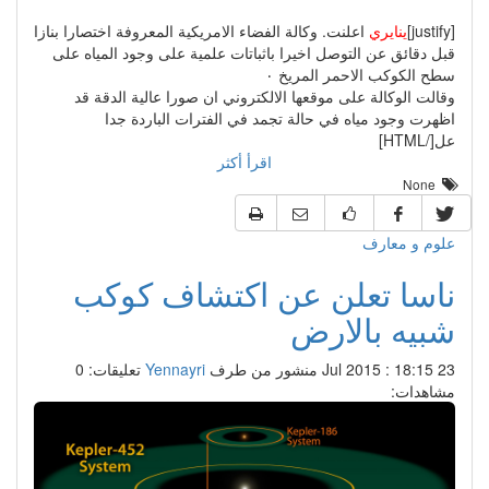
[justify]
ينايري
اعلنت. وكالة الفضاء الامريكية المعروفة اختصارا بنازا
قبل دقائق عن التوصل اخيرا باثباتات علمية على وجود المياه على
سطح الكوكب الاحمر المريخ ٠
وقالت الوكالة على موقعها الالكتروني ان صورا عالية الدقة قد
اظهرت وجود مياه في حالة تجمد في الفترات الباردة جدا
عل[/HTML]
اقرأ أكثر
None
علوم و معارف
ناسا تعلن عن اكتشاف كوكب
شبيه بالارض
23 Jul 2015 : 18:15
منشور من طرف
Yennayri
تعليقات: 0
مشاهدات: