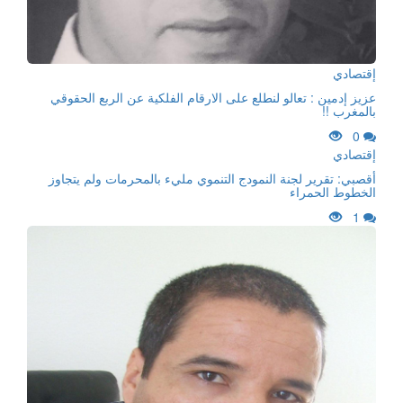
إقتصادي
عزيز إدمين : تعالو لنطلع على الارقام الفلكية عن الربع الحقوقي
بالمغرب !!
0
إقتصادي
أقصبي: تقرير لجنة النمودج التنموي مليء بالمحرمات ولم يتجاوز
الخطوط الحمراء
1