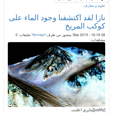
علوم و معارف
نازا لقد اكتشفنا وجود الماء على
كوكب المريخ
28 Sep 2015 : 16:19
منشور من طرف
Yennayri
تعليقات: 0
مشاهدات:
[justify]ينايري اعلنت.