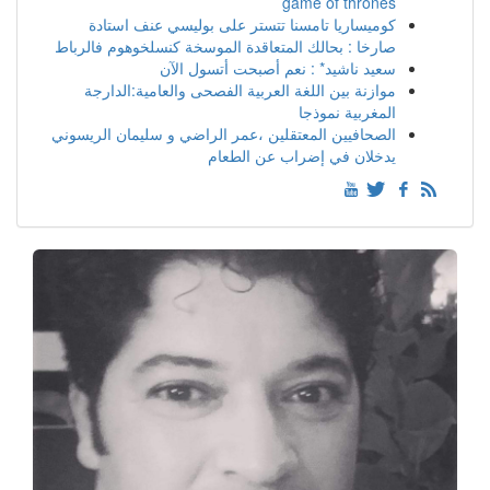
game of thrones
كوميساريا تامسنا تتستر على بوليسي عنف استادة
صارخا : بحالك المتعاقدة الموسخة كنسلخوهوم فالرباط
سعيد ناشيد* : نعم أصبحت أتسول الآن
موازنة بين اللغة العربية الفصحى والعامية:الدارجة
المغربية نموذجا
الصحافيين المعتقلين ،عمر الراضي و سليمان الريسوني
يدخلان في إضراب عن الطعام