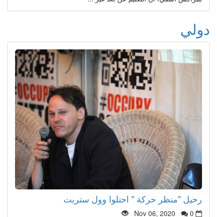
دولي
رحيل "منظر حركة " احتلوا وول ستريت
Nov 06, 2020
0