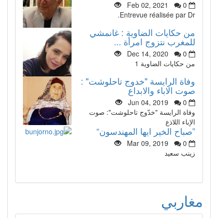
Feb 02, 2021
0
Entrevue réalisée par Dr.
من حكايات الضاوية : غانمشي
للمغرب نتزوج امرأة ...
Dec 14, 2020
0
من حكايات الضاوية 1
وفاة الرايسة "خدوج تاحلوشت" :
صوت الاباء والابداع
Jun 04, 2019
0
وفاة الرايسة "خدّوج تاحلوشت": صوت
الإباء اللاذع
”صباح الخير ايها المهندسون“
Mar 09, 2019
0
زينب سعيد
مغاربي