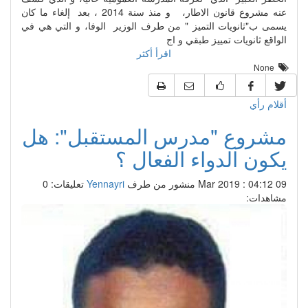
عنه مشروع قانون الاطار، و منذ سنة 2014 ، بعد إلغاء ما كان
يسمى ب"ثانويات التميز " من طرف الوزير الوفا، و التي هي في
الواقع ثانويات تمييز طبقي و اج
اقرأ أكثر
None
أقلام رأي
مشروع "مدرس المستقبل": هل
يكون الدواء الفعال ؟
09 Mar 2019 : 04:12
منشور من طرف
Yennayri
تعليقات: 0
مشاهدات: