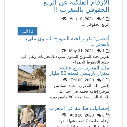
الارقام الفلكية عن الربع
الحقوقي بالمغرب !!
Aug 19, 2021
0
الريع الحقوقي ...
اقرأ أكثر..
أقصبي: تقرير لجنة النمودج التنموي مليء
بالمحر ...
May 31, 2021
1
تقرير لجنة النموذج التنموي مليء بالمحرمات وبقي في
حدود الخطوط الحمراء
ملك المغرب يبرع عائلته
بمنزل باريسي قيمته 80 مليار
Oct 02, 2020
0
إقتنى ملك المغرب محمد السادس
مؤخرا إقامة فخمة في أحد أغلى
الاحياء الباريسية بمبلغ 80 مليون يورو
...
إحصائيات صادمة عن المغرب
Aug 26, 2020
0
أرقام صادمة كشفت عنها الندوة
الرقمية المنظمة من قبل الشبيبة