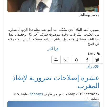
محمد بوطاهر
يقتضِي النقد البنّاء الذي يسْكننا منذ أمَدٍ بعيد تجاه هذا الرّبع المَعطُوب
من الجنُوب الشّرقي، وجُود موضوع/ طرف آخر بنّاء وحقيقي يقبل
هذا النقد ويتفاعلُ معه، بل يطعّم عثراته ويسدّ - بحُسن نية - زلاته
في السّ
اقرأ أكثر
None
أقلام رأي
عشرة إصلاحات ضرورية لإنقاذ
المغرب
12 May 2019 : 22:02
منشور من طرف
Yennayri
تعليقات: 0
مشاهدات: