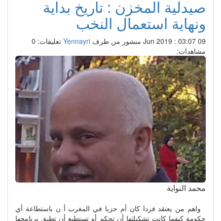
صيدلية المخزن : تاريخ بداية
ونهاية استعمال النخب
09 Jun 2019 : 03:07
منشور من طرف
Yennayri
تعليقات: 0
مشاهدات:
محمد النواية
واهم من يعتقد فردا كان أم حزبا في المغرب أ ن باستطاعة أي
حكومة كيفما كانت تشكيلتها أن تحكم أو تستطيع أن تطبق برنامجها