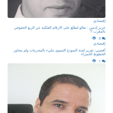
إقتصادي
عزيز إدمين : تعالو لنطلع على الارقام الفلكية عن الربع الحقوقي
بالمغرب !!
0
إقتصادي
أقصبي: تقرير لجنة النمودج التنموي مليء بالمحرمات ولم يتجاوز
الخطوط الحمراء
1