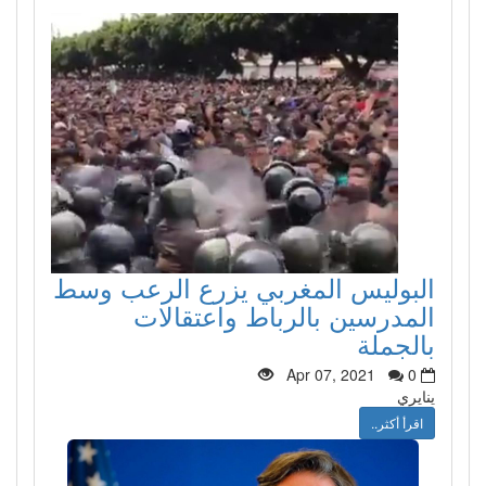
البوليس المغربي يزرع الرعب وسط
المدرسين بالرباط واعتقالات
بالجملة
Apr 07, 2021
0
ينايري
اقرأ أكثر..