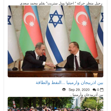
رحيل منظر حركة " احتلوا وول ستريت" بقلم محمد سعدي
بين اذربيجان وارمينيا ...النفط والطاقة
Sep 29, 2020
0
بين أذربيدجان وأرمينيا ..