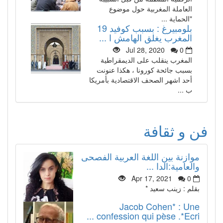
العاملة المغربية حول موضوع
"الحماية ...
بلومبيرغ : بسبب كوفيد 19
المغرب يغلق الهامش ا ...
Jul 28, 2020
0
المغرب ينقلب على الديمقراطية
بسبب جائحة كورونا ، هكذا عنونت
أحد اشهر الصحف الاقتصادية بأمريكا
ب ...
فن و ثقافة
موازنة بين اللغة العربية الفصحى
والعامية:الدا ...
Apr 17, 2021
0
بقلم : زينب سعيد *
Jacob Cohen* : Une
confession qui pèse .*Ecri ...