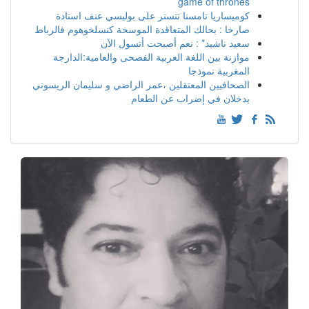
game of thrones
كوميساريا تامسنا تتستر على بوليسي عنف استادة
صارخا : بحالك المتعاقدة الموسخة كنسلخوهوم فالرباط
سعيد ناشيد* : نعم أصبحت أتسول الآن
موازنة بين اللغة العربية الفصحى والعامية:الدارجة
المغربية نموذجا
الصحافيين المعتقلين ،عمر الراضي و سليمان الريسوني
يدخلان في إضراب عن الطعام