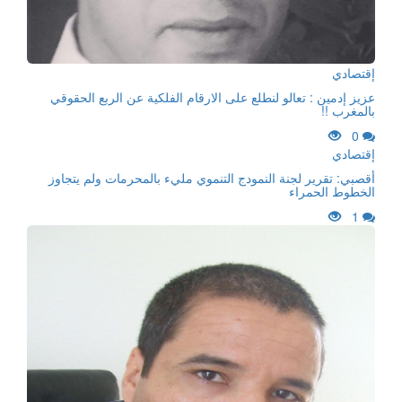
إقتصادي
عزيز إدمين : تعالو لنطلع على الارقام الفلكية عن الربع الحقوقي
بالمغرب !!
0
إقتصادي
أقصبي: تقرير لجنة النمودج التنموي مليء بالمحرمات ولم يتجاوز
الخطوط الحمراء
1