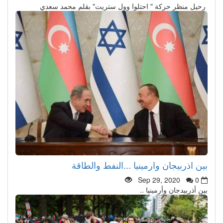
رحيل منظر حركة " احتلوا وول ستريت" بقلم محمد سعدي
بين اذربيجان وارمينيا ...النفط والطاقة
Sep 29, 2020
0
بين أذربيدجان وأرمينيا ..