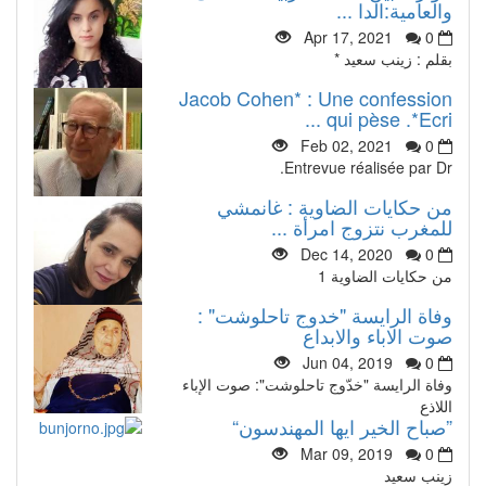
والعامية:الدا ...
Apr 17, 2021
0
بقلم : زينب سعيد *
Jacob Cohen* : Une confession
qui pèse .*Ecri ...
Feb 02, 2021
0
Entrevue réalisée par Dr.
من حكايات الضاوية : غانمشي
للمغرب نتزوج امرأة ...
Dec 14, 2020
0
من حكايات الضاوية 1
وفاة الرايسة "خدوج تاحلوشت" :
صوت الاباء والابداع
Jun 04, 2019
0
وفاة الرايسة "خدّوج تاحلوشت": صوت الإباء
اللاذع
”صباح الخير ايها المهندسون“
Mar 09, 2019
0
زينب سعيد