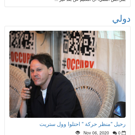
دولي
رحيل "منظر حركة " احتلوا وول ستريت
Nov 06, 2020
0