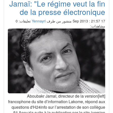
Jamaï: "Le régime veut la fin
de la presse électronique
17 Sep 2013 : 21:57
منشور من طرف
Yennayri
تعليقات: 0
مشاهدات:
[left]Aboubakr Jamaï, directeur de la version
francophone du site d’information Lakome, répond aux
questions d'H24info sur l’arrestation de son collègue
Ali Anouzla suite à la publication par le site (version