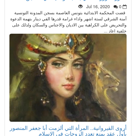
Jul 16, 2020
0
قضت المحكمة الابتدائية بتونس العاصمة بسجن المدونة التونسية
آمنة الشرقي لستة اشهر واداء غرامة قدرها الفي دينار بتهمة الدعوة
والتحريض على الكراهية بين الاديان والاجناس والسكان ولذلك على
خلفية اعاد ...
أروى القيروانية.. المرأة التي ألزمت أبا جعفر المنصور
بأول عقد يمنع تعدد الزوجات في الإسلام