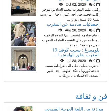
Oct 02, 2020
0
إقتنى ملك المغرب محمد السادس مؤخرا
إقامة فخمة في أحد أغلى الاحياء الباريسية
بمبلغ 80 مليون يورو ...
إحصائيات صادمة عن المغرب
Aug 26, 2020
0
أرقام صادمة كشفت عنها الندوة الرقمية
المنظمة من قبل الشبيبة العاملة المغربية
حول موضوع "الحماية ...
بلومبيرغ : بسبب كوفيد 19
المغرب يغلق الهامش ا ...
Jul 28, 2020
0
المغرب ينقلب على الديمقراطية بسبب
جائحة كورونا ، هكذا عنونت أحد اشهر
الصحف الاقتصادية بأمريكا ب ...
فن و ثقافة
موازنة بين اللغة العربية الفصحى