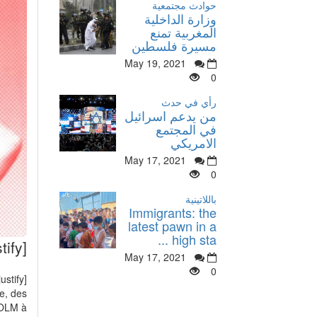
حوادث مجتمعية
وزارة الداخلية
المغربية تمنع
مسيرة فلسطين
May 19, 2021
0
رأي في حدث
من يدعم اسرائيل
في المجتمع
الامريكي
May 17, 2021
0
باللاتينية
Immigrants: the
latest pawn in a
high sta ...
[justify][justify]Ymna Joe la rebelle
May 17, 2021
0
[justify][justify]
e, des
'OLM à