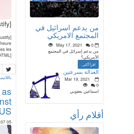
[justify][left]Yamna Joe la rebelle
من يدعم اسرائيل في
المجتمع الامريكي
[justify][left]
'heure
May 17, 2021
0
tes les
من يدعم إسرائل في المجتمع
/HTML]
الأمريكي؟
اقرأ أكثر..
العدالة بسرعتين
باللاتيني
Mar 19, 2021
0
 as
اسماعين يعقوبي
nst
US
أقلام رأي
05 Jul 2013 : 13:07