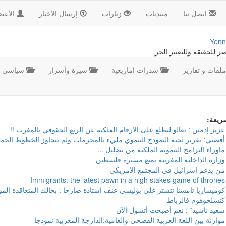
اتصل بنا
منتديات
زيارات
إرسال الأخبار
الأعض
Yenn
صر للحقيقة وللتعبير الحر
لفات و تقارير
شذرات امازيغية
سيرة وأسرار
سياسي
سريعة:
عزيز إدمين : تعالو لنطلع على الارقام الفلكية عن الربع الحقوقي بالمغرب !!
أقصبي: تقرير لجنة النمودج التنموي مليء بالمحرمات ولم يتجاوز الخطوط الحمر
ماوراء البرامج التنموية الملكية من تضليل ...
وزارة الداخلية المغربية تمنع مسيرة فلسطين
من يدعم اسرائيل في المجتمع الامريكي
Immigrants: the latest pawn in a high stakes game of thrones
كوميساريا تامسنا تتستر على بوليسي عنف استادة صارخا : بحالك المتعاقدة ال
كنسلخوهوم فالرباط
سعيد ناشيد* : نعم أصبحت أتسول الآن
موازنة بين اللغة العربية الفصحى والعامية:الدارجة المغربية نموذجا