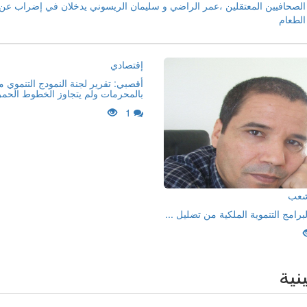
الصحافيين المعتقلين ،عمر الراضي و سليمان الريسوني يدخلان في إضراب عن
الطعام
إقتصادي
أقصبي: تقرير لجنة النمودج التنموي 
بالمحرمات ولم يتجاوز الخطوط الحمر
1
لشعب
لبرامج التنموية الملكية من تضليل ...
ينية