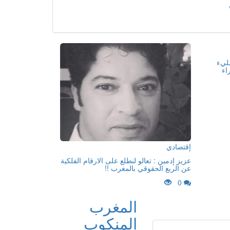
مليء
اء
إقتصادي
عزيز إدمين : تعالو لنطلع على الارقام الفلكية
عن الربع الحقوقي بالمغرب !!
0
المغرب
المنكوب