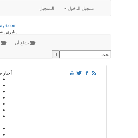
تسجيل الدخول
التسجيل
ayri.com
ينايري ينت
يشاع أن
م
أخبار 