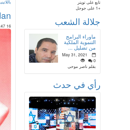
باللاتيني
تابع على تويتر
+1 على جوجل
an
جلالة الشعب
16 Jul 2013 : 17:47
ماوراء البرامج
التنموية الملكية
من تضليل ...
May 31, 2021
0
بقلم ناصر موحى
رأي في حدث