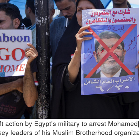
e swift action by Egypt’s military to arrest Mohamed
key leaders of his Muslim Brotherhood organiza