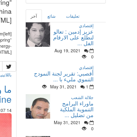
ing”
hina
تعليقات
شائع
آخر
TML]
إقتصادي
عزيز إدمين : تعالو
im
لنطلع على الارقام
pring”
الفل ...
nergy-
Aug 19, 2021
/HTML]
0
إقتصادي
أقصبي: تقرير لجنة النمودج
باللاتيني
التنموي مليء با ...
May 31, 2021
1
ine
جلالة الشعب
ماوراء البرامج
التنموية الملكية
14 Jun 2013 : 01:07
من تضليل ...
May 31, 2021
0