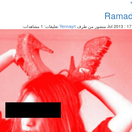
ة
Ramad
منشور من طرف
Yennayri
تعليقات: 1
مشاهدات: