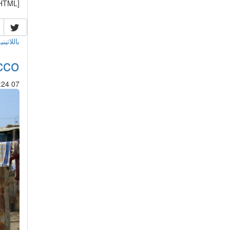
/HTML]
باللاتيني
cco
07 Jun 2013 : 15:24