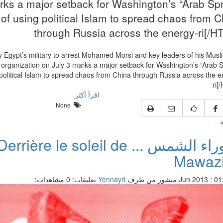
rks a major setback for Washington’s “Arab Spr
 of using political Islam to spread chaos from C
through Russia across the energy-ri[/H
ion by Egypt’s military to arrest Mohamed Morsi and key leaders of his Musl
organization on July 3 marks a major setback for Washington’s “Arab S
 political Islam to spread chaos from China through Russia across the e
ri[
اقرأ أكثر
None
ة
ما وراء الشمس ... Derrière le soleil de
Mawaz
منشور من طرف
Yennayri
تعليقات: 0
مشاهدات: