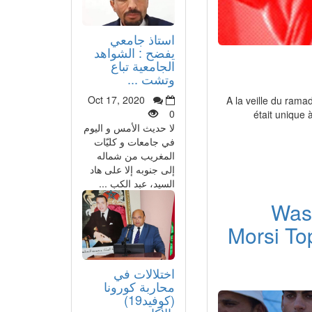
استاذ جامعي
يفضح : الشواهد
الجامعية تباع
وتشت ...
Oct 17, 2020
A la veille du rama
0
était unique 
لا حديث الأمس و اليوم
في جامعات و كليّات
المغريب من شماله
إلى جنوبه إلا على هاد
السيد، عبد الكب ...
Wash
Morsi Top
اختلالات في
محاربة كورونا
(كوفيد19)