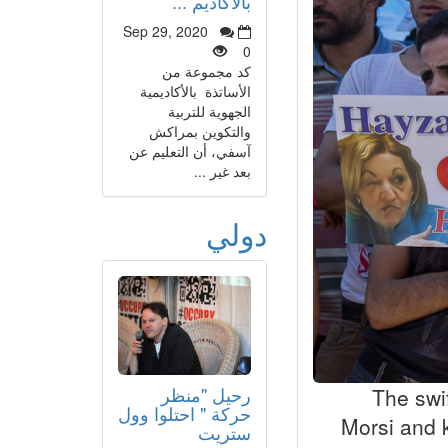
بالأكاديم ...
Sep 29, 2020
0
كد مجموعة من
الأساتذة بالأكاديمية
الجهوية للتربية
والتكوين بمراكش
آسفي، أن التعليم عن
بعد غير ...
دولي
رحيل "منظر
[left]Th
حركة " احتلوا وول
Morsi and 
ستريت