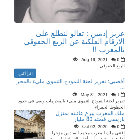
عزيز إدمين : تعالو لنطلع على
الارقام الفلكية عن الربع الحقوقي
بالمغرب !!
Aug 19, 2021
0
الريع الحقوقي ...
اقرأ أكثر..
أقصبي: تقرير لجنة النمودج التنموي مليء بالمحر
...
May 31, 2021
1
تقرير لجنة النموذج التنموي مليء بالمحرمات وبقي في حدود
الخطوط الحمراء
ملك المغرب يبرع عائلته بمنزل
باريسي قيمته 80 مليار
Oct 02, 2020
0
إقتنى ملك المغرب محمد السادس مؤخرا
إقامة فخمة في أحد أغلى الاحياء الباريسية