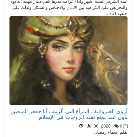
آمنة الشرقي لستة اشهر واداء غرامة قدرها الفي دينار بتهمة الدعوة
والتحريض على الكراهية بين الاديان والاجناس والسكان ولذلك على
خلفية اعاد ...
أروى القيروانية.. المرأة التي ألزمت أبا جعفر المنصور
بأول عقد يمنع تعدد الزوجات في الإسلام
Jul 06, 2020
0
بقلم اسماء رمضان