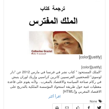
[justify][color]
[justify][color]
"الملك المستحوذ " كتاب نشر في فرنسا في مارس 2012 عن "دار
لوسوي" للصحفيين الفرنسيين كاترين كراسيي وإريك لوران ينبش
في ركام صناعة السياسة والاقتصاد بالمغرب . ولأنه يقوم على قاعدة
معطيات غنية حول طريقة استحواذ المؤسسة الملكية بالتدريج على
الاقتصاد المغربي و[/HTML]
اقرأ أكثر
None