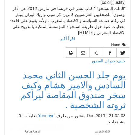
[justify][color]
"الملك المستحوذ " كتاب نشر في فرنسا في مارس 2012 عن "دار
لوسوي" للصحفيين الفرنسيين كاترين كراسيي وإريك لوران ينبش
في ركام صناعة السياسة والاقتصاد بالمغرب . ولأنه يقوم على قاعدة
معطيات غنية حول طريقة استحواذ المؤسسة الملكية بالتدريج على
الاقتصاد المغربي و[/HTML]
اقرأ أكثر
None
خلف جدران القصور
يوم جلد الحسن الثاني محمد
السادس والامير هشام وكيف
سخر صندوق المقاصة ليراكم
ثروته الشخصية .
03 Dec 2013 : 21:02
منشور من طرف
Yennayri
تعليقات: 0
مشاهدات: