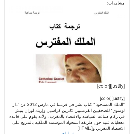
مشاهدات:
[justify][color]
[justify][color]
"الملك المستحوذ " كتاب نشر في فرنسا في مارس 2012 عن "دار
لوسوي" للصحفيين الفرنسيين كاترين كراسيي وإريك لوران ينبش
في ركام صناعة السياسة والاقتصاد بالمغرب . ولأنه يقوم على قاعدة
معطيات غنية حول طريقة استحواذ المؤسسة الملكية بالتدريج على
الاقتصاد المغربي و[/HTML]