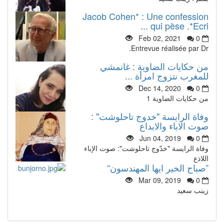
Jacob Cohen* : Une confession
qui pèse .*Ecri ...
Feb 02, 2021
0
Entrevue réalisée par Dr.
من حكايات الضاوية : غانمشي
للمغرب نتزوج امرأة ...
Dec 14, 2020
0
من حكايات الضاوية 1
وفاة الرايسة "خدوج تاحلوشت" :
صوت الاباء والابداع
Jun 04, 2019
0
وفاة الرايسة "خدّوج تاحلوشت": صوت الإباء
اللاذع
”صباح الخير ايها المهندسون“
Mar 09, 2019
0
زينب سعيد