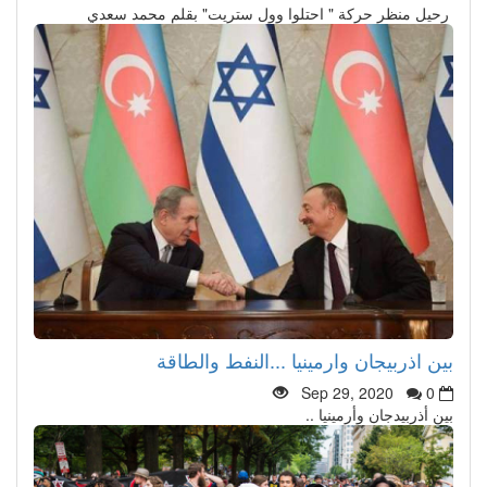
رحيل منظر حركة " احتلوا وول ستريت" بقلم محمد سعدي
بين اذربيجان وارمينيا ...النفط والطاقة
Sep 29, 2020
0
بين أذربيدجان وأرمينيا ..