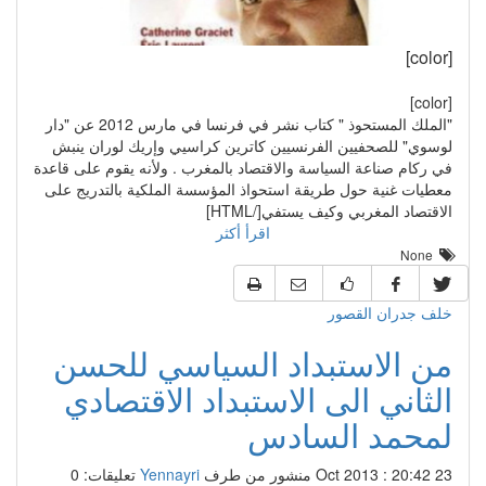
[color]
[color]
"الملك المستحوذ " كتاب نشر في فرنسا في مارس 2012 عن "دار
لوسوي" للصحفيين الفرنسيين كاترين كراسيي وإريك لوران ينبش
في ركام صناعة السياسة والاقتصاد بالمغرب . ولأنه يقوم على قاعدة
معطيات غنية حول طريقة استحواذ المؤسسة الملكية بالتدريج على
الاقتصاد المغربي وكيف يستفي[/HTML]
اقرأ أكثر
None
خلف جدران القصور
من الاستبداد السياسي للحسن
الثاني الى الاستبداد الاقتصادي
لمحمد السادس
23 Oct 2013 : 20:42
منشور من طرف
Yennayri
تعليقات: 0