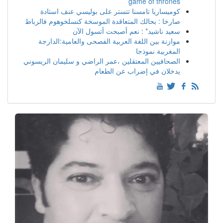
game of thrones
كوميساريا تامسنا تتستر على بوليسي عنف استادة
صارخا : بحالك المتعاقدة الموسخة كنسلخوهوم فالرباط
سعيد ناشيد* : نعم أصبحت أتسول الآن
موازنة بين اللغة العربية الفصحى والعامية:الدارجة
المغربية نموذجا
الصحافيين المعتقلين ،عمر الراضي و سليمان الريسوني
يدخلان في إضراب عن الطعام