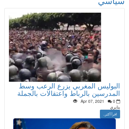
سياسي
البوليس المغربي يزرع الرعب وسط
المدرسين بالرباط واعتقالات بالجملة
Apr 07, 2021
0
ينايري
اقرأ أكثر..