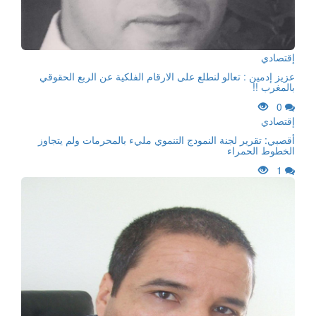
إقتصادي
عزيز إدمين : تعالو لنطلع على الارقام الفلكية عن الربع الحقوقي
بالمغرب !!
0
إقتصادي
أقصبي: تقرير لجنة النمودج التنموي مليء بالمحرمات ولم يتجاوز
الخطوط الحمراء
1