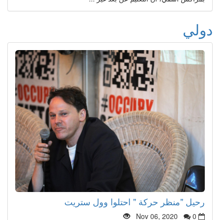
دولي
رحيل "منظر حركة " احتلوا وول ستريت
Nov 06, 2020
0