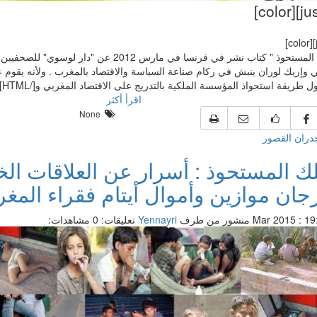
"الملك المستحوذ " كتاب نشر في فرنسا في مارس 2012 عن "د
 وإريك لوران ينبش في ركام صناعة السياسة والاقتصاد بالمغرب . ولأنه يقوم
ل طريقة استحواذ المؤسسة الملكية بالتدريج على الاقتصاد المغربي و[/HTML]
اقرأ أكثر
None
ران القصور
لك المستحوذ : أسرار عن العلاقات ال
جان موازين وأموال أيتام فقراء المغ
منشور من طرف
Yennayri
تعليقات: 0
مشاهدات: