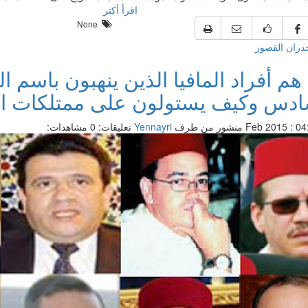
اقرأ أكثر
None
ران القصور
هم أفراد المافيا الذين ينهبون باسم 
ادس وكيف يستولون على ممتلكات ال
منشور من طرف
Yennayri
تعليقات: 0
مشاهدات: