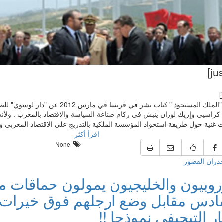
[color]"الملك المستحوذ " كتاب نشر في فرنسا في مار
 كراسيي وإريك لوران ينبش في ركام صناعة السياسة والاقتصاد بالمغرب . ولأن
غنية حول طريقة استحواذ المؤسسة الملكية بالتدريج على الاقتصاد المغربي و[/HTML
اقرأ أكثر
None
ران القصور
وروبيون والخليجيون يمولون حماقات 
ادس مقابل وضع ارجلهم فوق خيرات ال
 التيجيفي نموذجا !!