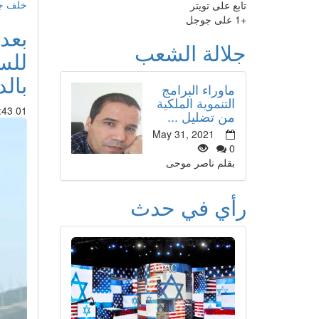
خلف جد
تابع على تويتر
+1 على جوجل
بعد
جلالة الشعب
للس
بالد
ماوراء البرامج
التنموية الملكية
01 Apr 2015 : 03:43
من تضليل ...
May 31, 2021
0
بقلم ناصر موحى
رأي في حدث