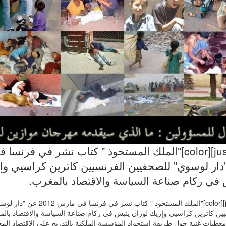
دار لوسوي" للصحفيين الفرنسيين كاترين كراسيي وإ
 في ركام صناعة السياسة والاقتصاد بالمغرب.
[justify][color]"الملك المستحوذ " كتاب نشر 
يين كاترين كراسيي وإريك لوران ينبش في ركام صناعة السياسة والاقتصاد بالم
عطيات غنية حول طريقة استحواذ المؤسسة الملكية بالتدريج على الاقتصاد المغربي 