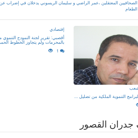
الصحافيين المعتقلين ،عمر الراضي و سليمان الريسوني يدخلان في إضراب عن
الطعام
إقتصادي
أقصبي: تقرير لجنة النمودج التنموي 
بالمحرمات ولم يتجاوز الخطوط الحمر
1
لشعب
لبرامج التنموية الملكية من تضليل ...
جدران القصور