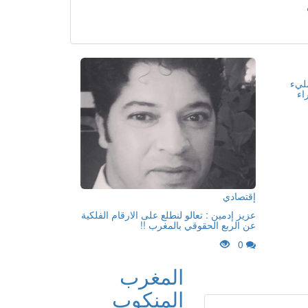
مليء
اء
إقتصادي
عزيز إدمين : تعالو لنطلع على الارقام الفلكية
عن الربع الحقوقي بالمغرب !!
0
المغرب
المنكوب