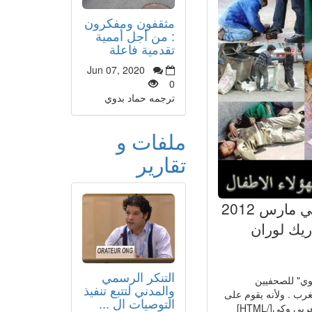
مثقفون ومفكرون
: من أجل أممية
تقدمية فاعلة
Jun 07, 2020
0
ترجمه حماد بدوي
ملفات و
تقارير
[justify][color]"الملك المستحوذ " كتاب نشر في فرنسا في مارس 2012
ريك لوران
التنكر الرسمي
في فرنسا في مارس 2012 عن "دار لوسوي" للصحفيين
والمدني لتتبع تنفيذ
غرب . ولأنه يقوم على
التوصيات ال ...
وكي[/HTML]