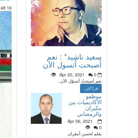
16 Mar 2015 : 01:48
سعيد ناشيد* : نعم
أصبحت أتسول الآن
Apr 20, 2021
0
نعم أصبحتُ أتسوّل الآن..
اقرأ أكثر..
موظفو
الاكاديميات بين
بنكيران
والرمضاني
Apr 06, 2021
0
بقلم لحسن أمقران