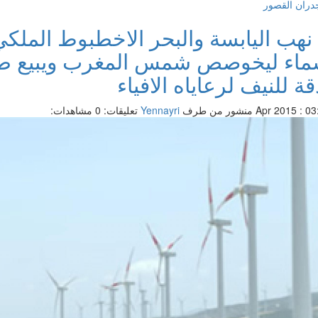
ران القصور
 نهب اليابسة والبحر الاخطبوط الملكي
ماء ليخوصص شمس المغرب ويبيع طا
قة للنيف لرعاياه الافياء
منشور من طرف
Yennayri
تعليقات: 0
مشاهدات: