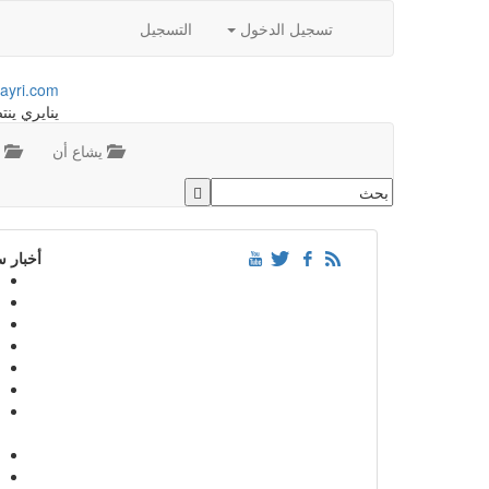
تسجيل الدخول
التسجيل
ayri.com
ينايري ينت
يشاع أن
م
أخبار 