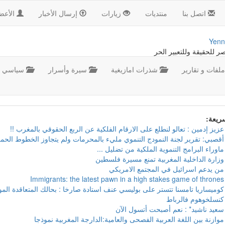
اتصل بنا
منتديات
زيارات
إرسال الأخبار
الأعض
Yenn
صر للحقيقة وللتعبير الحر
لفات و تقارير
شذرات امازيغية
سيرة وأسرار
سياسي
سريعة:
عزيز إدمين : تعالو لنطلع على الارقام الفلكية عن الربع الحقوقي بالمغرب !!
أقصبي: تقرير لجنة النمودج التنموي مليء بالمحرمات ولم يتجاوز الخطوط الحمر
ماوراء البرامج التنموية الملكية من تضليل ...
وزارة الداخلية المغربية تمنع مسيرة فلسطين
من يدعم اسرائيل في المجتمع الامريكي
Immigrants: the latest pawn in a high stakes game of thrones
كوميساريا تامسنا تتستر على بوليسي عنف استادة صارخا : بحالك المتعاقدة ال
كنسلخوهوم فالرباط
سعيد ناشيد* : نعم أصبحت أتسول الآن
موازنة بين اللغة العربية الفصحى والعامية:الدارجة المغربية نموذجا