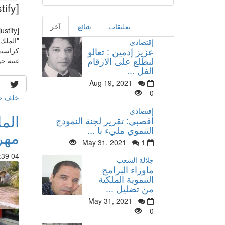
[justify][color]
تعليقات
شائع
آخر
[justify][color]
إقتصادي
عزيز إدمين : تعالو
كراسيي
لنطلع على الارقام
غنية حو
الفل ...
Aug 19, 2021
0
خلف جد
إقتصادي
الم
أقصبي: تقرير لجنة النمودج
التنموي مليء با ...
مهر
May 31, 2021
1
04 Mar 2015 : 19:39
جلالة الشعب
ماوراء البرامج
التنموية الملكية
من تضليل ...
May 31, 2021
0