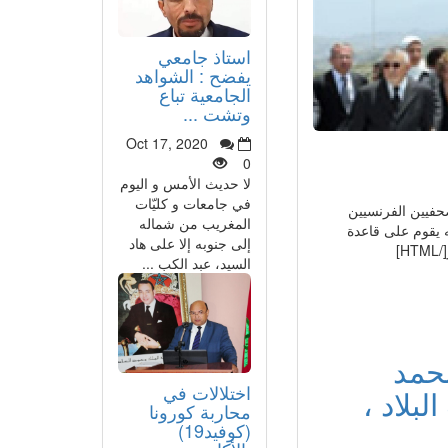
استاذ جامعي
يفضح : الشواهد
الجامعية تباع
وتشت ...
Oct 17, 2020
0
لا حديث الأمس و اليوم
في جامعات و كليّات
س 2012 عن "دار لوسوي" للصحفيين الفرنسيين
المغريب من شماله
ه يقوم على قاعدة
إلى جنوبه إلا على هاد
]
السيد، عبد الكب ...
محمد
اختلالات في
بلاد ،
محاربة كورونا
(كوفيد19)