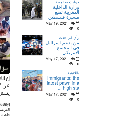
حوادث مجتمعية
وزارة الداخلية
المغربية تمنع
مسيرة فلسطين
May 19, 2021
0
رأي في حدث
من يدعم اسرائيل
في المجتمع
الامريكي
May 17, 2021
0
باللاتينية
Immigrants: the
latest pawn in a
عن "
high sta ...
ينبش
May 17, 2021
0
الفرنس
قاعدة م