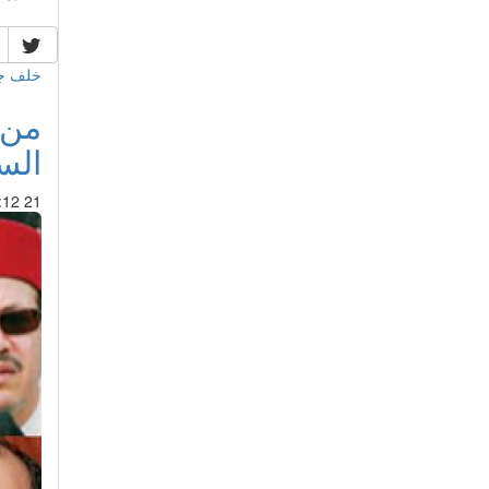
خلف جد
من 
الس
21 Feb 2015 : 04:12