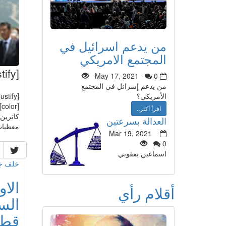
من يدعم اسرائيل في
المجتمع الامريكي
[justify]
May 17, 2021
0
من يدعم إسرائل في المجتمع
[justify]
الأمريكي؟
اقرأ أكثر..
كاترين
العدالة بسرعتين
معطيات 
Mar 19, 2021
0
اسماعين يعقوبي
خلف جد
الا
أقلام رأي
الس
قطار