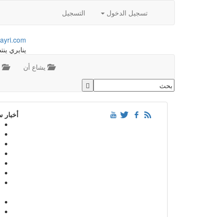
تسجيل الدخول
التسجيل
ayri.com
ينايري ينت
يشاع أن
م
أخبار 