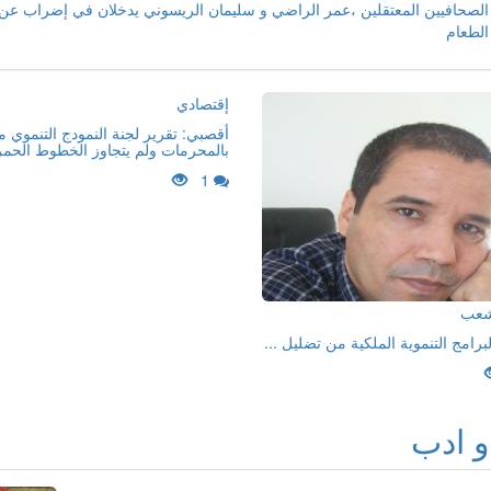
الصحافيين المعتقلين ،عمر الراضي و سليمان الريسوني يدخلان في إضراب عن
الطعام
إقتصادي
أقصبي: تقرير لجنة النمودج التنموي 
بالمحرمات ولم يتجاوز الخطوط الحمر
1
لشعب
لبرامج التنموية الملكية من تضليل ...
و ادب