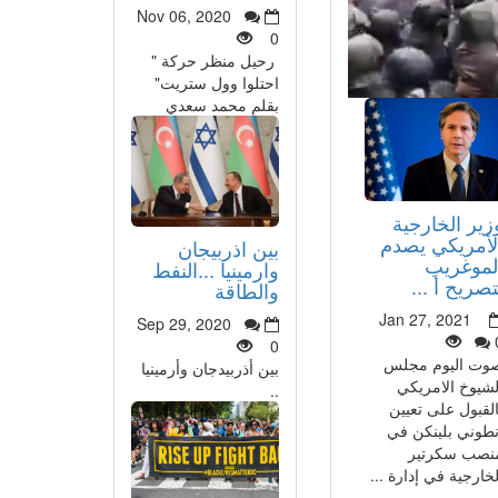
Nov 06, 2020
0
رحيل منظر حركة "
احتلوا وول ستريت"
بقلم محمد سعدي
زير الخارجية
لأمريكي يصدم
بين اذربيجان
لموغريب
وارمينيا ...النفط
تصريح أ ...
والطاقة
Jan 27, 2021
Sep 29, 2020
0
وت اليوم مجلس
بين أذربيدجان وأرمينيا
لشيوخ الامريكي
..
القبول على تعيين
نطوني بلينكن في
نصب سكرتير
لخارجية في إدارة ...