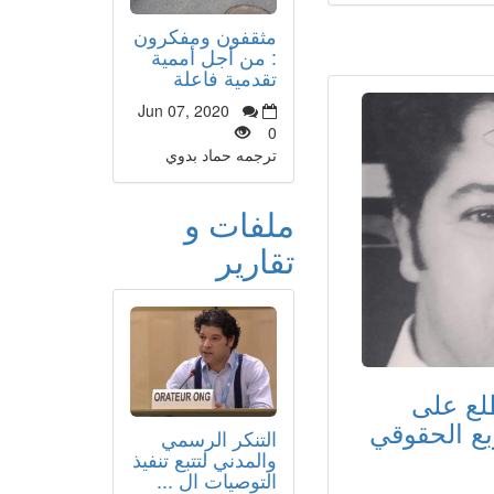
مثقفون ومفكرون
: من أجل أممية
تقدمية فاعلة
Jun 07, 2020
0
ترجمه حماد بدوي
ملفات و
تقارير
طلع على
ربع الحقوقي
التنكر الرسمي
والمدني لتتبع تنفيذ
التوصيات ال ...