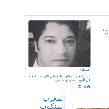
مليء
اء
إقتصادي
عزيز إدمين : تعالو لنطلع على الارقام الفلكية
عن الربع الحقوقي بالمغرب !!
0
المغرب
المنكوب