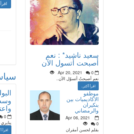
اقرأ 
سعيد ناشيد* : نعم
أصبحت أتسول الآن
سيا
Apr 20, 2021
0
نعم أصبحتُ أتسوّل الآن..
اقرأ أكثر..
البو
موظفو
وسط 
الاكاديميات بين
بنكيران
واعت
والرمضاني
0
Apr 06, 2021
ينايري
0
بقلم لحسن أمقران
اقرأ أك