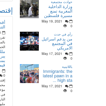
حوادث مجتمعية
وزارة الداخلية
إقتص
المغربية تمنع
مسيرة فلسطين
May 19, 2021
أقص
0
التن
1
رأي في حدث
تقري
من يدعم اسرائيل
بالم
في المجتمع
الحم
الامريكي
ملك
May 17, 2021
يبرع
0
بمن
قيمته 80
باللاتينية
Immigrants: the
latest pawn in a
0
high sta ...
إقتن
محم
May 17, 2021
مؤخر
0
في أ
مليو