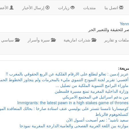
اتصل بنا
منتديات
زيارات
إرسال الأخبار
الأعض
Yenn
صر للحقيقة وللتعبير الحر
لفات و تقارير
شذرات امازيغية
سيرة وأسرار
سياسي
سريعة:
عزيز إدمين : تعالو لنطلع على الارقام الفلكية عن الربع الحقوقي بالمغرب !!
أقصبي: تقرير لجنة النمودج التنموي مليء بالمحرمات ولم يتجاوز الخطوط الحمر
ماوراء البرامج التنموية الملكية من تضليل ...
وزارة الداخلية المغربية تمنع مسيرة فلسطين
من يدعم اسرائيل في المجتمع الامريكي
Immigrants: the latest pawn in a high stakes game of thrones
كوميساريا تامسنا تتستر على بوليسي عنف استادة صارخا : بحالك المتعاقدة ال
كنسلخوهوم فالرباط
سعيد ناشيد* : نعم أصبحت أتسول الآن
موازنة بين اللغة العربية الفصحى والعامية:الدارجة المغربية نموذجا