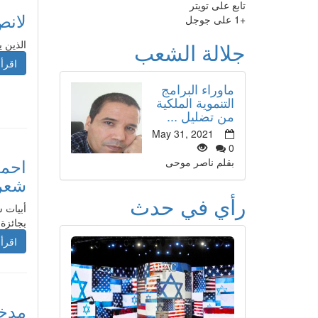
تابع على تويتر
لانص
+1 على جوجل
جلالة الشعب
الذين ي
اقرأ 
ماوراء البرامج
التنموية الملكية
من تضليل ...
May 31, 2021
0
احمد
بقلم ناصر موحى
شعر
رأي في حدث
أبيات 
بجائزة 
اقرأ 
مدخل