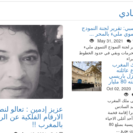
ادي
بي: تقرير لجنة النمودج
موي مليء بالمحر ...
May 31, 2021
ر لجنة النموذج التنموي مليء
حرمات وبقي في حدود الخطوط
راء
 المغرب
 عائلته
زل باريسي
 مليار
Oct 02, 2020
ى ملك المغرب
عزيز إدمين : تعالو لن
د السادس
ا إقامة فخمة
الارقام الفلكية عن ال
حد أغلى الاحياء
بالمغرب !!
الباريسية بمبلغ 80
ن يورو ...