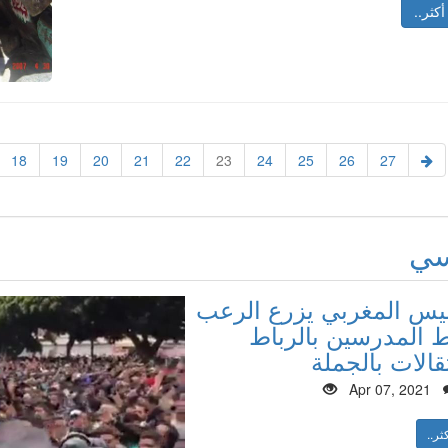
أكثر..
18
19
20
21
22
23
24
25
26
27
سي
ليس المغربي يزرع الرعب
المدرسين بالرباط
قالات بالجملة
Apr 07, 2021
ثر..