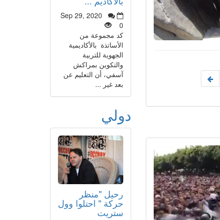
بالأكاديم ...
Sep 29, 2020
0
كد مجموعة من
الأساتذة بالأكاديمية
الجهوية للتربية
والتكوين بمراكش
آسفي، أن التعليم عن
بعد غير ...
دولي
رحيل "منظر
حركة " احتلوا وول
ستريت