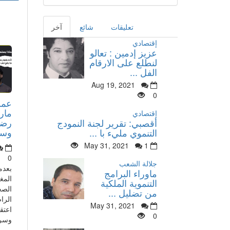
تعليقات
شائع
آخر
إقتصادي
عزيز إدمين : تعالو
لنطلع على الارقام
الفل ...
Aug 19, 2021
0
عمر
مار
إقتصادي
رضا
أقصبي: تقرير لجنة النمودج
وسأذ
التنموي مليء با ...
May 31, 2021
1
0
جلالة الشعب
بعدم
ماوراء البرامج
المغ
التنموية الملكية
الصح
من تضليل ...
الرا
May 31, 2021
اعتق
0
وسري