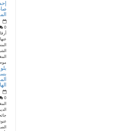
إحص
صاد
الم
0
أرقا
عنها 
المن
الشبي
المغ
موضو
بلوم
الم
الها
0
المغ
الدي
جائح
عنون
الصح