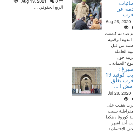
Aug 19, 2021
0
ائيات
الريع الحقوقي ...
مة عن
غرب
Aug 26, 2020
م صادمة كشفت
الندوة الرقمية
ظمة من قبل
بة العاملة
ربية حول
ع "الحماية ...
بيرغ :
بسبب كوفيد 19
غرب يغلق
مش ا ...
Jul 28, 2020
رب ينقلب على
مقراطية بسبب
ة كورونا ، هكذا
ت أحد اشهر
ف الاقتصادية