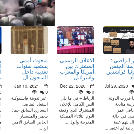
 الراضي :
الاعلان الرسمي
مبعوث أممي
و
سنا الجنس
المشترك بين
يستعيد سنوات
ا
ئيا كراشدين
أمريكا والمغرب
تعذيبه داخل
ا
 ...
واسرائيل
السجون ال ...
ب
Jan 10, 2021
Dec 22, 2020
Jul 29, 2020
0
0
0
ا قررت الدولة
الرباط – في ما يلي
عبر تدوينة فايسبوكية
ص
ربية متابعة
النص الكامل للإعلان
استعاد المناضل
ا
افي عمر
المشترك الذي وقعته
اليساري السابق جمال
ب
ضي في حالة
اليوم الثلاثاء المملكة
بنعمر والمسشار
ا
ال بتهم غبية
المغربية والول ...
الخاص السابق الامين
م
الية اي اغتصا ...
الع ...
ا