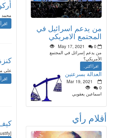
أركو
محمد و
اقرأ 
من يدعم اسرائيل في
المجتمع الامريكي
May 17, 2021
0
من يدعم إسرائل في المجتمع
كنزة
الأمريكي؟
اقرأ أكثر..
على مش
العدالة بسرعتين
اقرأ 
Mar 19, 2021
0
اسماعين يعقوبي
أقلام رأي
كيف 
[justify]حسن كمال