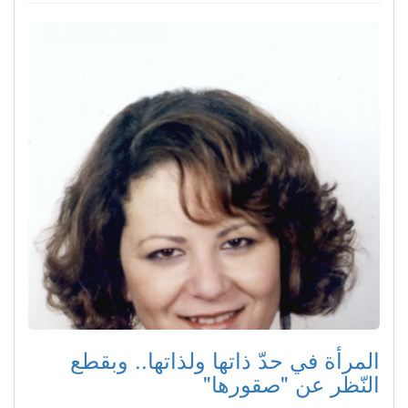
المرأة في حدّ ذاتها ولذاتها.. وبقطع
النّظر عن "صقورها"