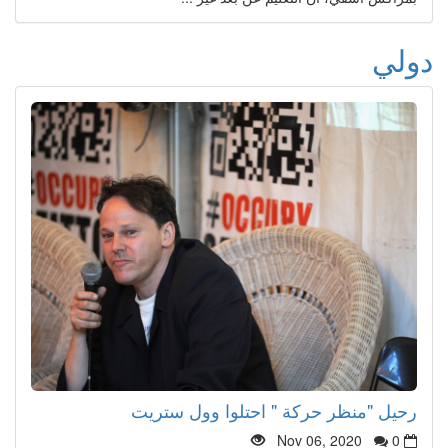
دولي
رحيل "منظر حركة " احتلوا وول ستريت
Nov 06, 2020
0