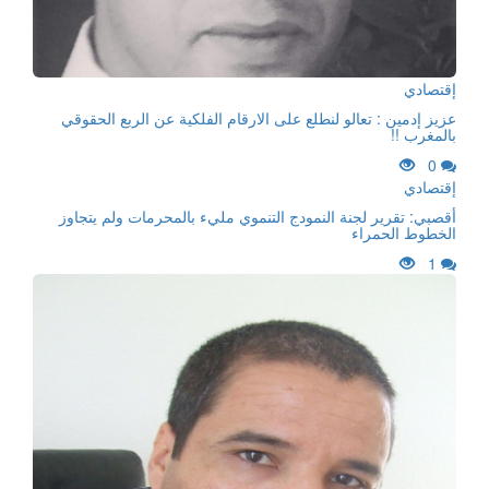
إقتصادي
عزيز إدمين : تعالو لنطلع على الارقام الفلكية عن الربع الحقوقي
بالمغرب !!
0
إقتصادي
أقصبي: تقرير لجنة النمودج التنموي مليء بالمحرمات ولم يتجاوز
الخطوط الحمراء
1