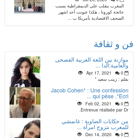
المغرب ينقلب على الديمقراطية بسبب
جائحة كورونا ، هكذا عنونت أحد اشهر
الصحف الاقتصادية بأمريكا ب ...
فن و ثقافة
موازنة بين اللغة العربية الفصحى
والعامية:الدا ...
Apr 17, 2021
0
بقلم : زينب سعيد *
Jacob Cohen* : Une confession
qui pèse .*Ecri ...
Feb 02, 2021
0
Entrevue réalisée par Dr.
من حكايات الضاوية : غانمشي
للمغرب نتزوج امرأة ...
Dec 14, 2020
0