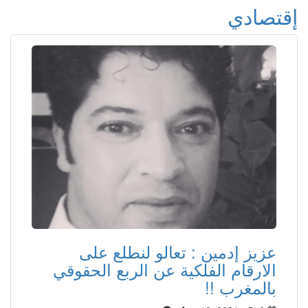
إقتصادي
عزيز إدمين : تعالو لنطلع على
الارقام الفلكية عن الربع الحقوقي
بالمغرب !!