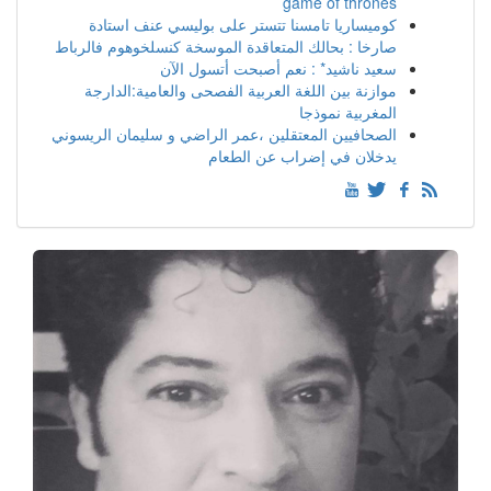
game of thrones
كوميساريا تامسنا تتستر على بوليسي عنف استادة
صارخا : بحالك المتعاقدة الموسخة كنسلخوهوم فالرباط
سعيد ناشيد* : نعم أصبحت أتسول الآن
موازنة بين اللغة العربية الفصحى والعامية:الدارجة
المغربية نموذجا
الصحافيين المعتقلين ،عمر الراضي و سليمان الريسوني
يدخلان في إضراب عن الطعام