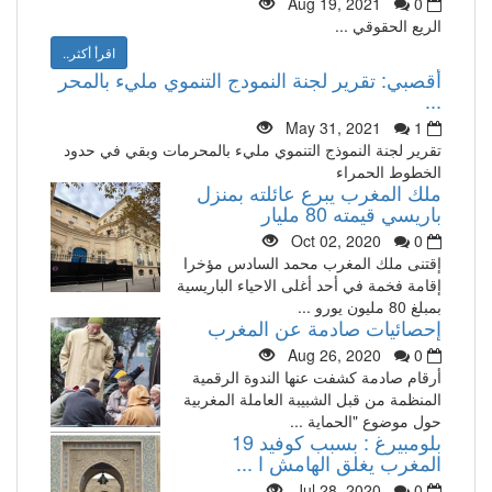
Aug 19, 2021
0
الريع الحقوقي ...
اقرأ أكثر..
أقصبي: تقرير لجنة النمودج التنموي مليء بالمحر
...
May 31, 2021
1
تقرير لجنة النموذج التنموي مليء بالمحرمات وبقي في حدود
الخطوط الحمراء
ملك المغرب يبرع عائلته بمنزل
باريسي قيمته 80 مليار
Oct 02, 2020
0
إقتنى ملك المغرب محمد السادس مؤخرا
إقامة فخمة في أحد أغلى الاحياء الباريسية
بمبلغ 80 مليون يورو ...
إحصائيات صادمة عن المغرب
Aug 26, 2020
0
أرقام صادمة كشفت عنها الندوة الرقمية
المنظمة من قبل الشبيبة العاملة المغربية
حول موضوع "الحماية ...
بلومبيرغ : بسبب كوفيد 19
المغرب يغلق الهامش ا ...
Jul 28, 2020
0