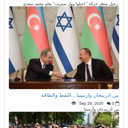
رحيل منظر حركة " احتلوا وول ستريت" بقلم محمد سعدي
بين اذربيجان وارمينيا ...النفط والطاقة
Sep 29, 2020
0
بين أذربيدجان وأرمينيا ..