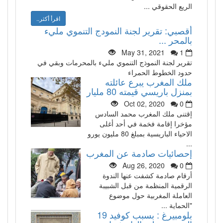
الريع الحقوقي ...
اقرأ أكثر..
أقصبي: تقرير لجنة النمودج التنموي مليء
بالمحر ...
May 31, 2021
1
تقرير لجنة النموذج التنموي مليء بالمحرمات وبقي في
حدود الخطوط الحمراء
ملك المغرب يبرع عائلته
بمنزل باريسي قيمته 80 مليار
Oct 02, 2020
0
إقتنى ملك المغرب محمد السادس
مؤخرا إقامة فخمة في أحد أغلى
الاحياء الباريسية بمبلغ 80 مليون يورو
...
إحصائيات صادمة عن المغرب
Aug 26, 2020
0
أرقام صادمة كشفت عنها الندوة
الرقمية المنظمة من قبل الشبيبة
العاملة المغربية حول موضوع
"الحماية ...
بلومبيرغ : بسبب كوفيد 19