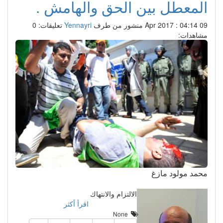
المعطل بين الحق والهامش .
09 Apr 2017 : 04:14
منشور من طرف
Yennayri
تعليقات: 0
مشاهدات:
محمد مولود مازغ
الالتزام والانتهاك
اقرأ أكثر
None