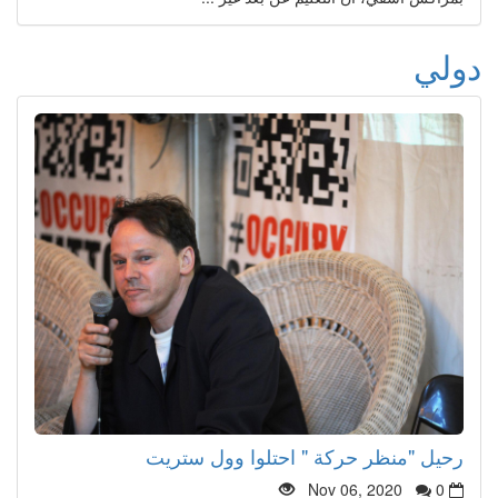
دولي
رحيل "منظر حركة " احتلوا وول ستريت
Nov 06, 2020
0