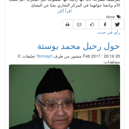
الأم وتابعتا جولتهما في المركز التجاري بحثا عن البضائ
اقرأ أكثر
None
رأي في حدث
حول رحيل محمد بوستة
20 Feb 2017 : 20:16
منشور من طرف
Yennayri
تعليقات: 0
مشاهدات: