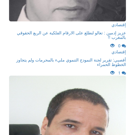
إقتصادي
عزيز إدمين : تعالو لنطلع على الارقام الفلكية عن الربع الحقوقي
بالمغرب !!
0
إقتصادي
أقصبي: تقرير لجنة النمودج التنموي مليء بالمحرمات ولم يتجاوز
الخطوط الحمراء
1