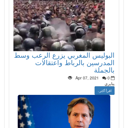
البوليس المغربي يزرع الرعب وسط
المدرسين بالرباط واعتقالات
بالجملة
Apr 07, 2021
0
ينايري
اقرأ أكثر..