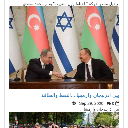
رحيل منظر حركة " احتلوا وول ستريت" بقلم محمد سعدي
بين اذربيجان وارمينيا ...النفط والطاقة
Sep 29, 2020
0
بين أذربيدجان وأرمينيا ..