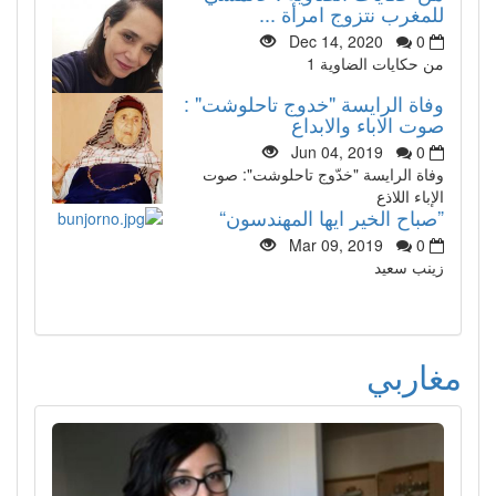
للمغرب نتزوج امرأة ...
Dec 14, 2020
0
من حكايات الضاوية 1
وفاة الرايسة "خدوج تاحلوشت" :
صوت الاباء والابداع
Jun 04, 2019
0
وفاة الرايسة "خدّوج تاحلوشت": صوت
الإباء اللاذع
”صباح الخير ايها المهندسون“
Mar 09, 2019
0
زينب سعيد
مغاربي