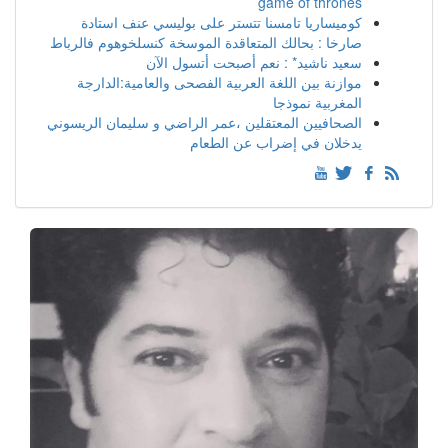
game of thrones
كوميساريا تامسنا تتستر على بوليسي عنف استادة
صارخا : بحالك المتعاقدة الموسخة كنسلخوهوم فالرباط
سعيد ناشيد* : نعم أصبحت أتسول الآن
موازنة بين اللغة العربية الفصحى والعامية:الدارجة
المغربية نموذجا
الصحافيين المعتقلين ،عمر الراضي و سليمان الريسوني
يدخلان في إضراب عن الطعام