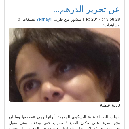
عن تحرير الدرهم...
28 Feb 2017 : 13:58
منشور من طرف
Yennayri
تعليقات: 0
مشاهدات:
نادية عطية
حملت الطفلة علبة البسكوي المغرية ألوانها وهي تتفحصها وما ان
وقع بصرها على مكان الصنع /المغرب حتى وضعتها وهي تقول
بفرنسية مفبركة لابد انها رديئة انها مصنوعة في المغرب ،لم تعقب