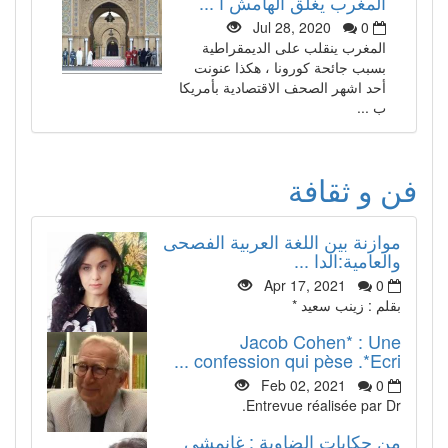
المغرب يغلق الهامش ا ...
Jul 28, 2020
0
المغرب ينقلب على الديمقراطية
بسبب جائحة كورونا ، هكذا عنونت
أحد اشهر الصحف الاقتصادية بأمريكا
ب ...
فن و ثقافة
موازنة بين اللغة العربية الفصحى
والعامية:الدا ...
Apr 17, 2021
0
بقلم : زينب سعيد *
Jacob Cohen* : Une
confession qui pèse .*Ecri ...
Feb 02, 2021
0
Entrevue réalisée par Dr.
من حكايات الضاوية : غانمشي