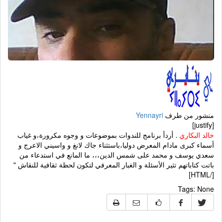
منشور من طرف
Yennayri
[justify]
خالد البكاري
. أردأ برنامج للندوات بموضوعات و وجوه مكرورة،و غياب
أسماء كبرى مادام المعرض دوليا،باستثناء جاك لانغ و واسيني الاعرج و
سعدي يوسف و محمد على شمس الدين،،، ما المانع في استدعاء من
باتت كتاباتهم تثير الأسئلة و الغبار المعرفي لتكون لحظة ثقافية للنقاش "
[/HTML]
Tags:
None