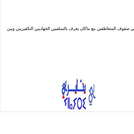
بيضاء المغربية في 16 ماي 2003 والتي تلتها اعتقالات عشوائية بالجملة في صفوف المتعاطفين مع ماكان يعرف بالسلفيين الجهاديين التكفيريين وبين