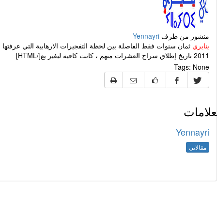
منشور من طرف
Yennayri
ينايري
2011 تاريخ إطلاق سراح العشرات منهم ، كانت كافية ليغير بع[/HTML]
Tags:
None
علامات
Yennayri
مقالاتي