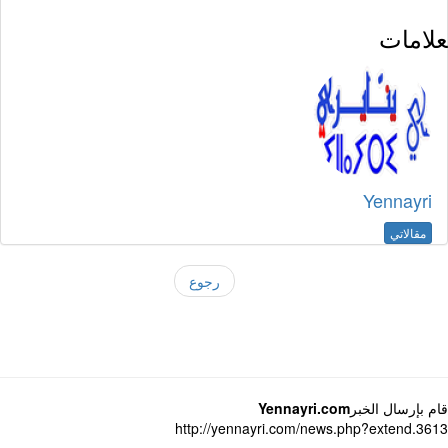
لامات
Yennayri
مقالاتي
رجوع
 بإرسال الخبر
Yennayri.com
http://yennayri.com/news.php?extend.3