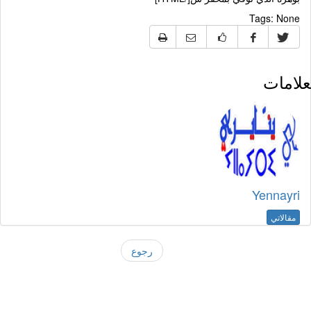
Tags:
None
لامات
Yennayri
مقالاتي
رجوع