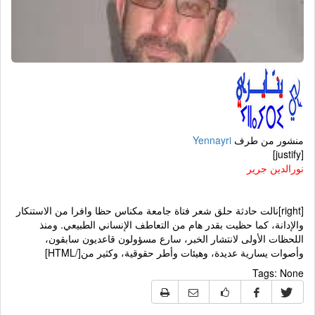
منشور من طرف
Yennayri
[justify]
نورالدين جرير
[right]نالت حادثة حلق شعر فتاة جامعة مكناس حظا وافرا من الاستنكار
والإدانة، كما حظيت بقدر هام من التعاطف الإنساني الطبيعي. ومنذ
اللحظات الأولى لانتشار الخبر، سارع مسؤولون قاعديون سابقون،
وأصوات يسارية عديدة، وهيئات وأطر حقوقية، وكثير من[/HTML]
Tags:
None