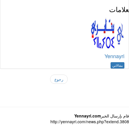
لامات
Yennayri
مقالاتي
رجوع
 بإرسال الخبر
Yennayri.com
http://yennayri.com/news.php?extend.3