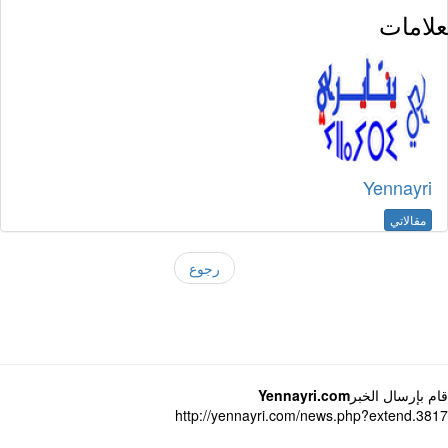
لامات
Yennayri
مقالاتي
رجوع
 بإرسال الخبر
Yennayri.com
http://yennayri.com/news.php?extend.3