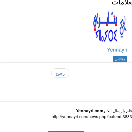
لامات
Yennayri
مقالاتي
رجوع
 بإرسال الخبر
Yennayri.com
http://yennayri.com/news.php?extend.3