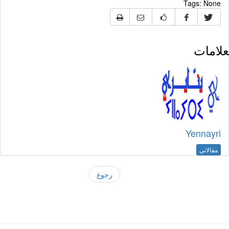
Tags:
None
لامات
Yennayri
مقالاتي
رجوع