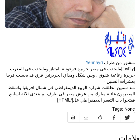
منشور من طرف
Yennayri
[justify]مايحدث في مصر حريرة فرعونية بامتياز ومايحدث في المغرب
حريرة رعاعية بتفوق . وبين شكل ومذاق الحريرتين فرق قد يحسب قريبا
بعشرات السنين ٠
منذ سنتين انطلقت شرارة الربيع الديمقراطي في شمال افريقيا واسقط
المصريون عائلة مبارك من عرش مصر في ظرف لم يتعدى ثلاثة اسابيع
ففتحوا باب التغيير الديمقراطي عل[/HTML]
Tags:
None
لامات