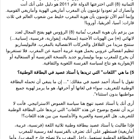
الثمانية (8) التي اخترعتها الدولة عام 2011 هو دليل على أنك أنت
وأنصارك لم تعودوا تؤمنون بأن المغرب أمازيغي الهوية وأمازيغي القومية.
وإنما أنتم الآن تؤمنون بأن هوية المغرب خليط من شعوب العالم في ثلاث
قارات: آسيا، أفريقيا، أوروبا!
من يزعم بأن هوية المغرب ثُمانية (8) الرؤوس فهو يفتح المجال لعدد
لانهائي (∞) من الهويات الأجنبية (سنغالية، إيفوارية، فرنسية، إسبانية...)
ستنتج مزيدا من القلاقل والحركات الانفصالية بالمغرب. فالبوليساريو
تنظيم انفصالي عروبي يحمل هوية عربية أجنبية عن المغرب. فلا تستغربوا
أن يخرج للمغرب يوما بوليساريو جديد بالنسخة الفرنسية أو السنغالية أو
الإيفوارية هو نتاج لسياسة الفرنسة اللغوية والثقافية.
5) ما هي "اللغات" التي تريدها يا أستاذ عصيد في البطاقة الوطنية؟
تقول يا أستاذ أحمد عصيد في مقالك: "... إن ما ينبغي أن تحمله البطاقة
الوطنية للتعريف، سواء في لغاتها أو أحرفها، هو ما يرمز لهوية جميع
مواطنيها بدون استثناء".
أرى أنك يا أستاذ عصيد تنهج هنا سياسة الغموض الاستراتيجي. فأنت لا
تريد أن تفصح بوضوح عن هذه "اللغات" التي تريدها على البطاقة الوطنية
للتعريف. هل الفرنسية والعبرية والأندلسية من بين هذه اللغات؟!
فإذا طالبتَ يا أستاذ عصيد ببطاقة وطنية ثلاثية اللغة (فرنسية، عربية،
أمازيغية) فستظهر على أنك تعترف بالفرنسية لغة رسمية للمغرب
(فالبطاقة الوطنية تستعمل داخل المغرب ولا تصلح خارج المغرب). وأما