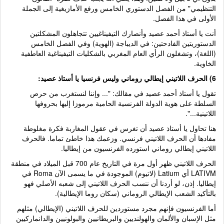
التنظيمي" من الفصل الدستوري الخامس ورفع الأمازيغية إلى الجملة
الأولى في هذا الفصل.
أنت يا أستاذ أحمد عصيد وأنصارك التيفيناغيين تتجاهلون المشكلتين
الدستوريتين الفادحتين: في الديباجة (الهوية) وفي الفصل الخامس
(اللغة)، وتشغلون الرأي العام المغربي بالشكليات التيفيناغية العاطفية
الخاوية.
6) الحرف اللاتيني إيطالي روماني وليس فرنسيا يا أستاذ عصيد:
تقول يا أستاذ أحمد عصيد في مقالك: "... وإننا لنستغرب من حرص
السلطة على هوية الدولة الفرنسية الحامية مرموزا إليها بحروفها
اللاتينية...".
هنا تحاول يا أستاذ عصيد أن تغرس في عقول المغاربة فكرة مغلوطة
مفادها أن الحرف اللاتيني فرنسي. وزعمك هذا خاطئ تماما. فالحرف
اللاتيني إيطالي روماني استورده الفرنسيون من إيطاليا.
الحرف اللاتيني ظهر أول مرة في التاريخ عام 700 قبل الميلاد في منطقة
LATIVM أي Latium (لاتيوم) الموجودة في ما يسمى الآن Roma في
إيطاليا. إذن، لو أردنا أن ننسب الحرف اللاتيني إلى شعبه الأصلي فهو
بالتأكيد الشعب الإيطالي الروماني (سكان روما الإيطالية).
أما الفرنسيون فإنهم مجرد مستوردين للحرف اللاتيني (الإيطالي) مثلهم
مثل الإسبان والألمان والهولنديين والبريطانيين والبولونيين والدانماركيين