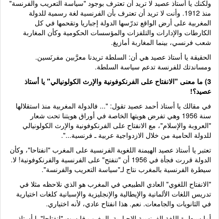
ولكنك يا أستاذ عصيد لا تريد أن تعترف بوجود "سياسة التعريب والفرنسة"
منذ 1912. وأنت لا تريد أن تعترف بأن الفرنسية لغة رسمية للدولة
المغربية على أرض الواقع تدرّسها الدولة إجباريا وتقحمها في كل
الكارطات والإدارات والتلفزات والمؤسسات الحكومية وكأن المغاربة
شعب فرنسي، بينما المغاربة أمازيغ.
الحقيقة يا أستاذ عصيد هي أن: السلطة تريدنا معرَّبين مفرنَسين.
ومساندتك للفرنسة تدعم سياسة السلطة.
3) ما معنى "الانفتاح على الفرنكوفونية والإرث الكولونيالي" يا أستاذ
عصيد؟!
في مقالك يا أستاذ أحمد عصيد تقول: "... فالدولة المغربية منذ استقلالها
سنة 1956 وهي تفرض هويتها الخاصة في أوراق هويتنا تحت شعار
"العروبة والإسلام"، مع الانفتاح على الفرنكوفونية والإرث الكولونيالي
للدولة الحامية من خلال الازدواجية عربية ـ فرنسية...".
تعتبر يا أستاذ عصيد الهيمنة اللغوية الفرنسية على المغرب "انفتاحا"، وكأن
الدولة قررت فجأة في 1956 أن "تنفتح" على الفرنسية والفرنكوفونية! لا.
سيطرة الفرنسية بالمغرب نتاج لـ"سياسة التعريب والفرنسة".
"الانفتاح اللغوي" العادي الطبيعي في المغرب هو الذي نلاحظه مثلا في
تدريس اللغات الألمانية والإيطالية والإنجليزية والإسبانية كلغات اختيارية
في الثانويات والجامعات. نعم. هذا انفتاح عادي، لأنه اختياري.
أما سيطرة اللغة الفرنسية الإجبارية بالمغرب فليست "انفتاحا" يا أستاذ