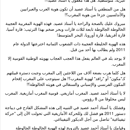
عبرية، متوسطية. هل هذا معقول يا أستاذ عصيد؟!
هل من المنطقي يا أستاذ عصيد أن تكون هوية العرب والعبرانيين
والأندلسيين جزءا من هوية المغرب؟!
مبروك عليك بالصحة والراحة يا أستاذ عصيد. فهذه الهوية المغربية العجيبة
الخالوطة الجالوطة تابعة لثلاث قارات وبحر ضخم بهذا الترتيب: قارة آسيا،
قارة أفريقيا، قارة أوروبا، البحر المتوسط!
هذه الهوية الخليطة العجيبة ذات الشعوب الثمانية اخترعتها الدولة عام
2011 ولم يطالب بها أحد من قبل.
لا يوجد بلد في العالم يفعل هذا العجب العجاب بهويته الوطنية القومية إلا
المغرب.
هل كلما هرب بضعة آلاف من اللاجئين إلى المغرب وجبت دسترة قبيلتهم
كـ"مكون" أو "رافد" لهوية المغرب؟! هل سيتوجب على المغرب إقحام
المكون الفرنسي والإسباني والسنغالي في هويته الخالوطة؟!
لا يا أستاذ أحمد عصيد. المغرب أمازيغي. قومية المغرب أمازيغية. المغرب
ليس مخلوقا من 8 رؤوس.
وفشلك يا أستاذ أحمد عصيد في التنبيه إلى هذه المشكل الفادح في ديباجة
دستور 2011 هو فشل لك وللحركة الأمازيغية التي تحولت الآن إلى "حركة
تيفيناغية" تناضل من أجل الديكور التيفيناغي.
وقيامك يا أستاذ أحمد عصيد بالترويج لهذه الهوية الخالوطة الجالوطة