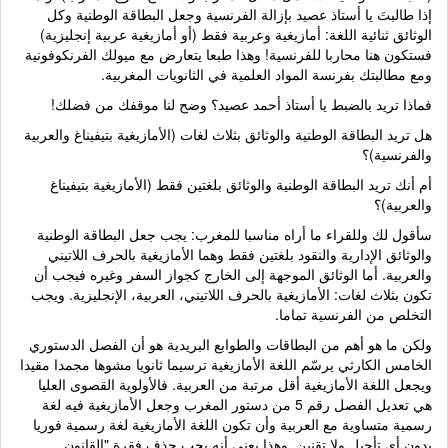
إذا طالبتَ يا أستاذ عصيد بإزالة الفرنسية وجعل البطاقة الوطنية وكل
الوثائق ثنائية اللغة: أمازيغية وعربية فقط (أو أمازيغية عربية إنجليزية)
فستكون هنا محاربا للفرنسية! وهذا طبعا يتعارض مع ميولك الفرنكوفونية
ومع مطالبتك بفرنسة المواد العلمية في الثانويات المغربية.
فماذا تريد بالضبط يا أستاذ أحمد عصيد؟ وضح لنا موقفك من فضلك!
هل تريد البطاقة الوطنية والوثائق بثلاث لغات (الأمازيغية بتيفيناغ والعربية
والفرنسية)؟
أم أنك تريد البطاقة الوطنية والوثائق بلغتين فقط (الأمازيغية بتيفيناغ
والعربية)؟
سأقول لك وللقراء ما أراه مناسبا للمغرب: يجب جعل البطاقة الوطنية
والوثائق الإدارية والنقود بلغتين فقط وهما الأمازيغية بالحرف اللاتيني
والعربية. أما الوثائق الموجهة إلى الخارج كجواز السفر وغيره فيجب أن
تكون بثلاث لغات: الأمازيغية بالحرف اللاتيني، العربية، الإنجليزية. ويجب
التخلص من الفرنسية تماما.
ولكن ما هو أهم من البطاقات والطوابع البريدية هو أن الفصل الدستوري
الخامس الكارثي يرسّم اللغة الأمازيغية ترسيما ثانويا مشوها مجمدا مقيدا
ويجعل اللغة الأمازيغية أقل مرتبة من العربية. فالأولوية القصوى العليا
هي تعديل الفصل رقم 5 من دستور المغرب وجعل الأمازيغية فيه لغة
رسمية متساوية مع العربية وأن تكون اللغة الأمازيغية لغة رسمية فوريا
بدون أي تأجيل ولا تقنين. وهذا يعني أنه يجب حذف فقرة "القانون