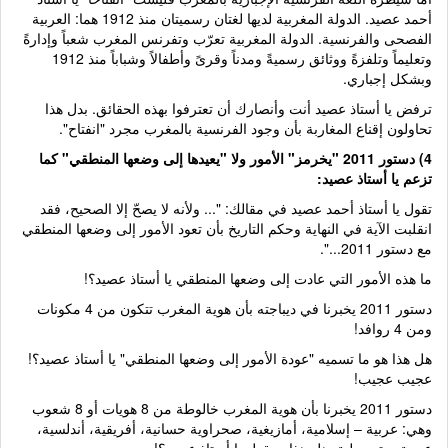
أحمد عصيد. الدولة المغربية لديها لغتان رسميتان منذ 1912 هما: العربية
الفصحى والفرنسية. الدولة المغربية تعرّب وتفرنس المغرب شعباً وإدارةً
وتعليماً وتلفزةً ووثائق رسميةً ومدناً وقرىً وأطفالاً وشباباً منذ 1912
وبشكل إجباري.
ترفض يا أستاذ عصيد أنت وأنصارك أن تعترفوا بهذه الحقائق. بدل هذا
تحاولون إقناع المغاربة بأن وجود الفرنسية بالمغرب مجرد "انفتاح".
4) دستور 2011 "يخرمز" الأمور ولا "يعيدها إلى وضعها المنطقي" كما
تزعم يا أستاذ عصيد:
تقول يا أستاذ أحمد عصيد في مقالك: "... ولأنه لا يصحّ إلا الصحيح، فقد
انقلبت الآية في النهاية وحكم التاريخ بأن تعود الأمور إلى وضعها المنطقي
مع دستور 2011...".
ما هذه الأمور التي عادت إلى وضعها المنطقي يا أستاذ عصيد؟!
دستور 2011 يخبرنا في ديباجته بأن هوية المغرب تتكون من 4 مكونات
ومن 4 روافد!
هل هذا هو ما تسميه "عودة الأمور إلى وضعها المنطقي" يا أستاذ عصيد؟!
عجيب عجيب!
دستور 2011 يخبرنا بأن هوية المغرب خالوطة من 8 هويات أو 8 شعوب
وهي: عربية – إسلامية، أمازيغية، صحراوية حسانية، أفريقية، أندلسية،