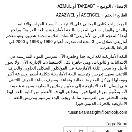
الإمضاء / التوقيع = TAKBABT أو AZMUL
الطابع / الختم = ASERGEL أو AZAZWEL
للمزيد راجع كتابي المجاني على الإنترنيت "أسماء الجهات والأقاليم
والمدن والوزارات في المغرب باللغة الأمازيغية واللغة العربية". وراجع
أيضا "المعجم العربي الأمازيغي" للأستاذ العلامة محمد شفيق، وهو معجم
أمازيغي عملاق من 3 مجلدات صدرت أعوام 1990 وَ 1996 وَ 2000 في
الرباط بالمغرب.
اللغة الأمازيغية لغة ثرية جدا وجاهزة الآن لتدريس المواد المدرسية في
الابتدائيات والثانويات، وهي جاهزة لكل الاستعمالات الإدارية الآن. ولا يجوز
تأجيل ولا سجن اللغة الأمازيغية في الفولكلور الشكلي الخاوي. والحرف
اللاتيني يسهل تدريس وترسيم اللغة الأمازيغية بتكلفة أصغر وسرعة أكبر
ويوصلها إلى كل المغاربة بفعالية ونجاعة. وسوف يساعد الحرف اللاتيني
على إيصال اللغة الأمازيغية إلى ملايين وملايين المغاربة بسهولة عظيمة
لأنه يمكّنهم من قراءتها فورا. وهذا هو الهدف الأعظم من كتابة اللغة. لهذا
يجب التخلص من الفرنسية تماما، ويجب البدء بترسيم وتدريس اللغة
الأمازيغية بالحرف اللاتيني فورا.
tussna-tamazight@outlook.com
Tags:
None