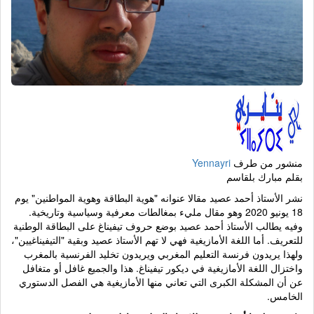
منشور من طرف
Yennayri
بقلم مبارك بلقاسم
نشر الأستاذ أحمد عصيد مقالا عنوانه "هوية البطاقة وهوية المواطنين" يوم
18 يونيو 2020 وهو مقال مليء بمغالطات معرفية وسياسية وتاريخية.
وفيه يطالب الأستاذ أحمد عصيد بوضع حروف تيفيناغ على البطاقة الوطنية
للتعريف. أما اللغة الأمازيغية فهي لا تهم الأستاذ عصيد وبقية "التيفيناغيين"،
ولهذا يريدون فرنسة التعليم المغربي ويريدون تخليد الفرنسية بالمغرب
واختزال اللغة الأمازيغية في ديكور تيفيناغ. هذا والجميع غافل أو متغافل
عن أن المشكلة الكبرى التي تعاني منها الأمازيغية هي الفصل الدستوري
الخامس.