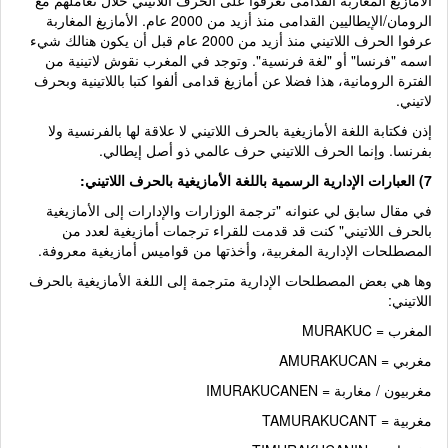
الأمازيغ المغاربة القدامى تعرفوا على الحرف اللاتيني خلال تعاملهم مع
الرومان/الإيطاليين القدامى منذ أزيد من 2000 عام. الأمازيغ المغاربة
عرفوا الحرف اللاتيني منذ أزيد من 2000 عام قبل أن يكون هنالك شيء
اسمه "فرنسا" أو "لغة فرنسية". وتوجد في المغرب نقوش لاتينية من
الفترة الرومانية، هذا فضلا عن أمازيغ قدامى ألفوا كتبا باللاتينية وبحرف
لاتيني.
إذن فكتابة اللغة الأمازيغية بالحرف اللاتيني لا علاقة لها بالفرنسية ولا
بفرنسا. وإنما الحرف اللاتيني حرف عالمي ذو أصل إيطالي.
7) العبارات الإدارية الرسمية باللغة الأمازيغية بالحرف اللاتيني:
في مقال سابق لي عنوانه "ترجمة الوزارات والإدارات إلى الأمازيغية
بالحرف اللاتيني" كنت قد قدمت للقراء ترجمات أمازيغية لعدد من
المصطلحات الإدارية المغربية، وأخذتها من قواميس أمازيغية معروفة.
وها هي بعض المصطلحات الإدارية مترجمة إلى اللغة الأمازيغية بالحرف
اللاتيني:
المغرب = MURAKUC
مغربي = AMURAKUCAN
مغربيون / مغاربة = IMURAKUCANEN
مغربية = TAMURAKUCANT