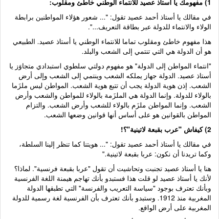
1) مفهومك يا أستاذ عصيد للانتماء الوطني خاطئ ومقلوب:
في مقالك يا أستاذ أحمد عصيد تقول: "... شعور هؤلاء المواطنين برابطة
الولاء والانتماء للدولة عبر بطاقة التعريف...".
هذا مفهوم خاطئ ومقلوب تماما للانتماء الوطني يا أستاذ عصيد. الطبيعي
هو أن الدولة هي التي تنتمي إلى الشعب والبلد.
"انتماء المواطن إلى الدولة" هو مفهوم دولتي سلطوي استبدادي متجاوَز يا
أستاذ عصيد. الدولة جهاز يملكه الشعب وينتمي إلى الشعب وإلى أرض
الشعب. إذن هوية الدولة يجب أن تتبع هوية الشعب. المواطن ليس ملزَما
بالولاء للدولة. وإنما الدولة هي الملزَمة بالولاء للمواطن والشعب وأرض
الشعب. وإنما المواطن ملزَم بالولاء للشعب وأرض الشعب. والتزام
المواطن بالقوانين هو على أساس أنها قوانين وضعها الشعب.
2) كيفاش "عرب بقبعة لاتينية"؟!
في مقالك يا أستاذ أحمد عصيد تقول: "... هويتنا كما تنظر إلينا السلطة،
وكما تريدنا أن نكون: عربا بقبعة لاتينية."
هنا يا أستاذ عصيد تجنبت وتحاشيت أن تقول "عربا بقبعة فرنسية". لماذا؟
لأنك يا أستاذ عصيد لو قلت هذا فستبدو بأنك تهاجم هيمنة اللغة الفرنسية
وبأنك تعترف بوجود "سياسة التعريب والفرنسة" التي تطبقها الدولة
المغربية منذ 1912. وستبدو بأنك تعترف بأن الفرنسية لغة رسمية للدولة
المغربية على أرض الواقع.