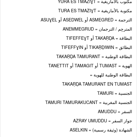
مكتوب بالأمازيغية = YURA ES TMAZIƔT
مكتوبة بالأمازيغية = TURA ES TMAZIƔT
الترجمة = ASMEGRED أو ASEDWEL أو ASUƔEL
المترجِم / الترجمان = ANEMMEGRUD
البطاقة = TAKAṚḌA أو TIFEFFEƔT
البطائق = TIKAṚḌIWIN أو TIFEFFƔIN
البطاقة الوطنية = TAKAṚḌA TAMURANT
الهوية = TUMAST أو TAMAGIT أو TANETTIT
البطاقة الوطنية للهوية =
TAKAṚḌA TAMURANT EN TUMAST
الجنسية = TAMURI
الجنسية المغربية = TAMURI TAMURAKUCANT
السفر = AMUDDU
جواز السفر = AZRAY UMUDDU
الشهادة (وثيقة رسمية) = ASELKIN