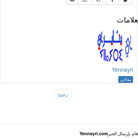
لامات
Yennayri
مقالاتي
رجوع
 بإرسال الخبر
Yennayri.com