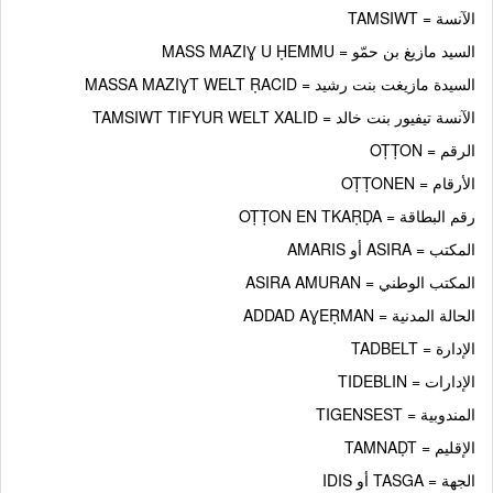
الآنسة = TAMSIWT
السيد مازيغ بن حمّو = MASS MAZIƔ U ḤEMMU
السيدة مازيغت بنت رشيد = MASSA MAZIƔT WELT ṚACID
الآنسة تيفيور بنت خالد = TAMSIWT TIFYUR WELT XALID
الرقم = OṬṬON
الأرقام = OṬṬONEN
رقم البطاقة = OṬṬON EN TKAṚḌA
المكتب = ASIRA أو AMARIS
المكتب الوطني = ASIRA AMURAN
الحالة المدنية = ADDAD AƔEṚMAN
الإدارة = TADBELT
الإدارات = TIDEBLIN
المندوبية = TIGENSEST
الإقليم = TAMNAḌT
الجهة = TASGA أو IDIS