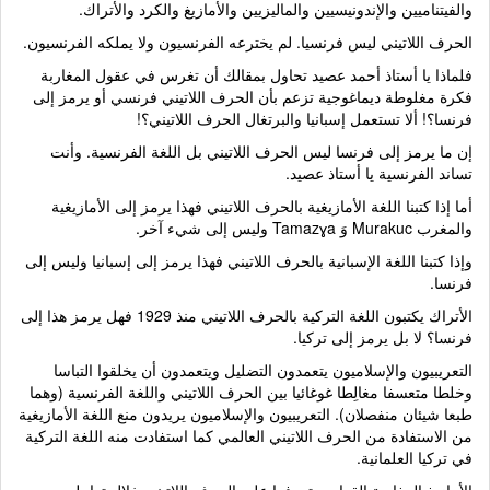
والفيتناميين والإندونيسيين والماليزيين والأمازيغ والكرد والأتراك.
الحرف اللاتيني ليس فرنسيا. لم يخترعه الفرنسيون ولا يملكه الفرنسيون.
فلماذا يا أستاذ أحمد عصيد تحاول بمقالك أن تغرس في عقول المغاربة
فكرة مغلوطة ديماغوجية تزعم بأن الحرف اللاتيني فرنسي أو يرمز إلى
فرنسا؟! ألا تستعمل إسبانيا والبرتغال الحرف اللاتيني؟!
إن ما يرمز إلى فرنسا ليس الحرف اللاتيني بل اللغة الفرنسية. وأنت
تساند الفرنسية يا أستاذ عصيد.
أما إذا كتبنا اللغة الأمازيغية بالحرف اللاتيني فهذا يرمز إلى الأمازيغية
والمغرب Murakuc وَ Tamazɣa وليس إلى شيء آخر.
وإذا كتبنا اللغة الإسبانية بالحرف اللاتيني فهذا يرمز إلى إسبانيا وليس إلى
فرنسا.
الأتراك يكتبون اللغة التركية بالحرف اللاتيني منذ 1929 فهل يرمز هذا إلى
فرنسا؟ لا بل يرمز إلى تركيا.
التعريبيون والإسلاميون يتعمدون التضليل ويتعمدون أن يخلقوا التباسا
وخلطا متعسفا مغالِطا غوغائيا بين الحرف اللاتيني واللغة الفرنسية (وهما
طبعا شيئان منفصلان). التعريبيون والإسلاميون يريدون منع اللغة الأمازيغية
من الاستفادة من الحرف اللاتيني العالمي كما استفادت منه اللغة التركية
في تركيا العلمانية.