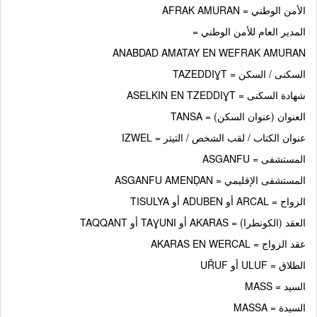
الأمن الوطني = AFRAK AMURAN
المدير العام للأمن الوطني =
ANABDAD AMATAY EN WEFRAK AMURAN
السكنى / السكن = TAZEDDIƔT
شهادة السكنى = ASELKIN EN TZEDDIƔT
العنوان (عنوان السكن) = TANSA
عنوان الكتاب / لقب الشخص / التيتر = IZWEL
المستشفى = ASGANFU
المستشفى الإقليمي = ASGANFU AMENḌAN
الزواج = ARCAL أو ADUBEN أو TISULYA
العقد (الكونطرا) = AKARAS أو TAƔUNI أو TAQQANT
عقد الزواج = AKARAS EN WERCAL
الطلاق = ULUF أو UŘUF
السيد = MASS
السيدة = MASSA