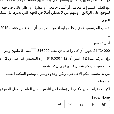
مع العلم أغلبهم إما محامي أو أستاذ جامعي أو مقاول أو إطار عالي في جهة ما
للتوقيع على الوثائق ، ومنهم من لا يسكن أصلا في الجهة التي يديرها بل يس
المهم
حسب المرسوم، غادي يتخلصو ابتداء من تنصيبهم، أي ابتداء من غشت 2019، أي تقدير 24 شهر
..
أجي تحسبو
34000* 24 شهر، أي كل واحد غادي تجيه 816000 أأأأأيييه 81 مليون ونص
وإذا عرفنا عندنا 12 رئيس أي 12 * 816.000 ، راه المجلس غير على ود 12 عضو منهم غادي يخرج هاد الشهر 9.792.000 درهم ، بالريال باش تفهموها 979 مليون سنتيم والصرف يعني حوالي ملييييييييييييياااااااااار سنتيم .
دابا حسبت ليمكم شحال غادي تجي ل 12 عضو
من بد نحسب ليكم الاجماعي، ولكن وجدو دوليبران وتجنبو السكتة القلبية
ملحوظة:
أكن الاحترام الكبير لأغلب الرؤساء، لكن أناقش المال العام، والفعل الحقو
Tags:
None