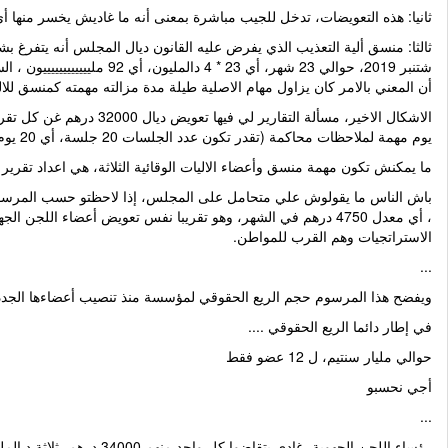
ثانيا: هذه التعويضات، تدخل للجيب مباشرة بمعنى أنه ما غاديش يخسر منها 
أن المعني بالامر كان يزاول مهام الاصلية طيلة مدة مزالته مهمته كمنسق للالية الوقائية للتع
يوم مهمة لملاحظات محاكمة (تقدر تكون عدد الجلسات 20 جلسة، أي 20 يوم، أي 20 ديال 700 درهم، ويدير تقرير بحال تقرير وتزيدو 32000 درهم، بالاضافة للتعويضات السابق ذكرها).
ما يمكنش تكون مهمة منسق وأعضاء الاليات الوقائية الثلاثة، هي اعداد تقرير سنوي ، وتضاف ليهم 00
، أي معدل 4750 درهم في الشهر، وهو تقريبا نفس تعويض أعضاء 
الاستراتجيات وهم القرب للمواطن.
...
ويفضح هذا المرسوم حجم الريع الحقوقي لمؤسسة منذ تنصيب أعضاءها الجدد 
في إطار دائما الريع الحقوقي ....
حوالي مليار سنتيم، ل 12 عضو فقط
أجي نحسبو
...
رؤساء اللجن الجهوية، غادي يتقاضوا كل واحد منهم 34000 درهم، ثلاثة د المليون و8 ألف دريال، أوكي ؟