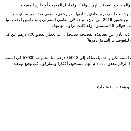
لمبيت والتغذية ديالهم سواء كانوا داخل المغرب أو خارج المغرب.
ون ديال المجلس أنه يتفرغ بشكل كامل وتام للوقاية من التعذيب، وعندو تعويض شهري 4 دالمليون في الشهر، وحسب المرسوم، غادي يتقاضها بأثر رجعي، بمعنى منذ تنصيبه، أي منذ
شتنبر 2019، حوالي 23 شهر، أي 23 * 4 دالمليون، أي 92 ملييييييييييييون ، السؤال ، واش المنسق غادي يرد الفلوس ديال راتب ديالو كمدير مركز تحاقن الدم من شتنبر 2019 إلى الان، أم لا؟ لان القانون المغربي يمنع راتبين أولا، وثانيا
مهامها ....
الاشكال الاخير، مسألة التقارير لي فيها تعويض ديال 32000 درهم غن كل تقرير، هل هي أيضا تقارير ملاحظات المحاكمات وتقارير السنوية وتقارير الاليات؟ ، لانه غادي من بعد هذه الفضيحة فضيحتان: أنه تعطي لعضو 700 درهم عن كل
باش الناس ما يقولوش علي متحامل على المجلس، إذا لاحظتو حسب المرسوم، أني ما هضرتش على أعضاء الل الدائمة، لان عندهم تعويض ديال 22000 في السنة لكل واحد، بالاضافة إلى 35000 درهم بما مجموعه 57000 في السنة
د هذا الرقم معقول، ما دام أنهم سينتجون أفكارا ويشاركون في وضع وتنفيذ
 هيئة حقوقية جادة