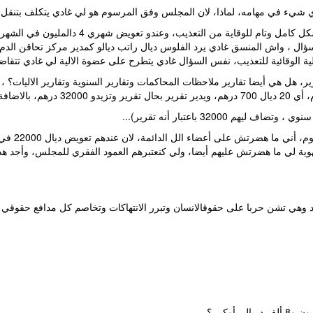
أي شيء في مهامه، لماذا، لان المجلس وفق المرسوم هو لي غادي يتكلف بتنقل وا
ثالثا: منسق ألية التعذيب الذي يفرض عليه القان
ذيب، نفس السؤال غادي يتطرح على عضوة الالية لي غادي تتقاضى حوالي 66 مليييييون وقد كانت تزاول 
320 باعتبار أنه تقرير)...
اللجن الجهوية لي ما هضرتش عليهم أيضا، ولي كنعتبرهم العمود الفقري للمجلس، وأج
وهي تشن حربا على حقوقالانسان وتبرر الانتهاكات وتخاصم كل مدافع حقوقي أو