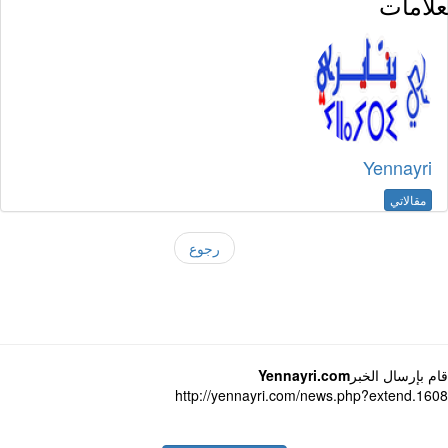
لامات
Yennayri
مقالاتي
رجوع
 بإرسال الخبر
Yennayri.com
http://yennayri.com/news.php?extend.1