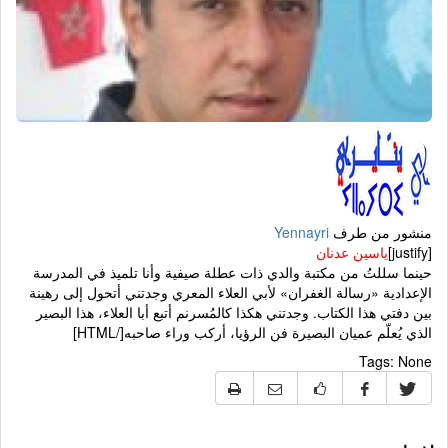
منشور من طرف
Yennayri
[justify]
ياسين عدنان
حينما سللتُ من مكتبة والدي ذات عطلة صيفية وأنا تلميذ في المدرسة
الإعدادية «رسالة الغفران» لأبي العلاء المعري وجدتني أتحول إلى رهينة
بين دفتي هذا الكتاب. وجدتني هكذا كالمُسرنم أتبع أبا العلاء، هذا البصير
الذي يُعلّم عميان البصيرة فن الرؤيا، أركب وراء صاحبه[/HTML]
Tags:
None