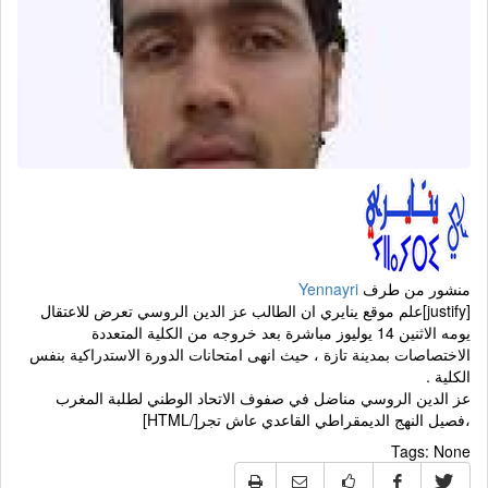
منشور من طرف
Yennayri
[justify]علم موقع ينايري ان الطالب عز الدين الروسي تعرض للاعتقال
يومه الاثنين 14 يوليوز مباشرة بعد خروجه من الكلية المتعددة
الاختصاصات بمدينة تازة ، حيث انهی امتحانات الدورة الاستدراكية بنفس
الكلية .
عز الدين الروسي مناضل في صفوف الاتحاد الوطني لطلبة المغرب
،فصيل النهج الديمقراطي القاعدي عاش تجر[/HTML]
Tags:
None