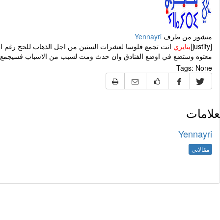
منشور من طرف
Yennayri
[justify]
ينايري
انت تجمع فلوسا لعشرات السنين من اجل الذهاب للحج رغم ان ا
معتوه وستضع في اوضع الفنادق وان حدث ومت لسبب من الاسباب فسيجمع[/HTML
Tags:
None
علامات
Yennayri
مقالاتي