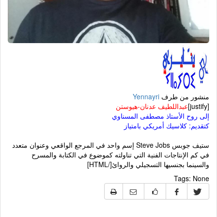
منشور من طرف
Yennayri
[justify]
عبداللطيف عدنان-هيوستن
إلى روح الأستاذ مصطفى المسناوي
كتقديم: كلاسيك أمريكي بامتياز
ستيف جوبس Steve Jobs إسم واحد في المرجع الواقعي وعنوان متعدد
في كم الإنتاجات الفنية التي تناولته كموضوع في الكتابة والمسرح
والسينما بجنسيها التسجيلي والروائ[/HTML]
Tags:
None