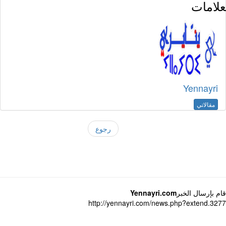
لامات
Yennayri
مقالاتي
رجوع
 بإرسال الخبر
Yennayri.com
http://yennayri.com/news.php?extend.3