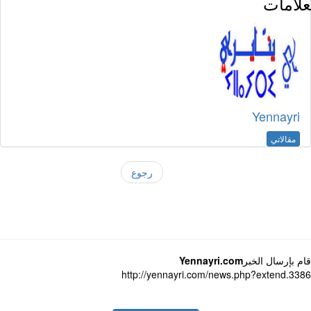
لامات
Yennayri
مقالاتي
رجوع
 بإرسال الخبر
Yennayri.com
http://yennayri.com/news.php?extend.3