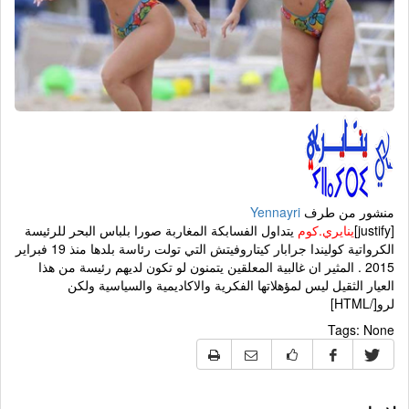
منشور من طرف
Yennayri
[justify]
ينايري.كوم
يتداول الفسابكة المغاربة صورا بلباس البحر للرئيسة
الكرواتية كوليندا جرابار كيتاروفيتش التي تولت رئاسة بلدها منذ 19 فبراير
2015 . المثير ان غالبية المعلقين يتمنون لو تكون لديهم رئيسة من هذا
العيار الثقيل ليس لمؤهلاتها الفكرية والاكاديمية والسياسية ولكن
لرو[/HTML]
Tags:
None