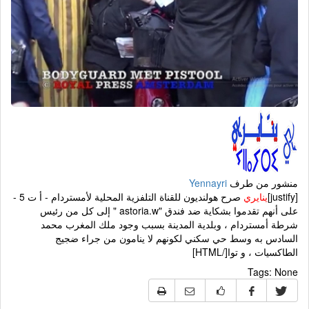
منشور من طرف
Yennayri
[justify]
ينايري
صرح هولنديون للقناة التلفزية المحلية لأمستردام - أ ت 5 -
على أنهم تقدموا بشكاية ضد فندق "astoria.w " إلى كل من رئيس
شرطة أمستردام ، وبلدية المدينة بسبب وجود ملك المغرب محمد
السادس به وسط حي سكني لكونهم لا ينامون من جراء ضجيج
الطاكسيات ، و توا[/HTML]
Tags:
None