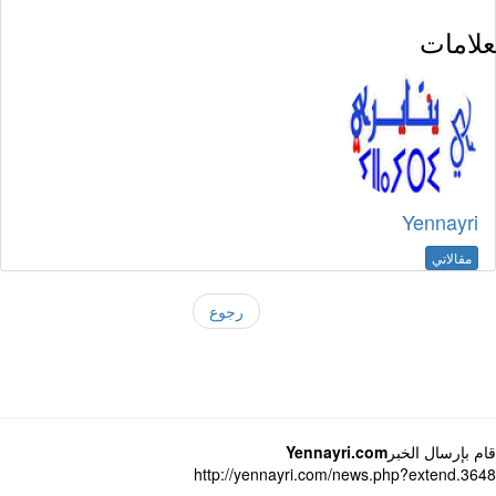
لامات
Yennayri
مقالاتي
رجوع
 بإرسال الخبر
Yennayri.com
http://yennayri.com/news.php?extend.3