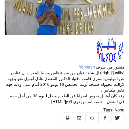
منشور من طرف
Yennayri
[justify][right]قال شاهد عيان من مدينة فاس وسط المغرب إن عناصر
من البوليس السري قامت باقتياد الدكتور المعطل عادل أوتنيل نحو وجهة
لازالت مجهولة صبيحة يومه الخميس 16 يونيو 2016 أمام مبنى ولاية جهة
فاس مكناس .
وقد كان أوتنيل يخوض اضرابا عن الطعام وصل لليوم 32 من أجل حقه
في الشغل ، خاصة أنه من ذوي الاح[/HTML]
Tags:
None