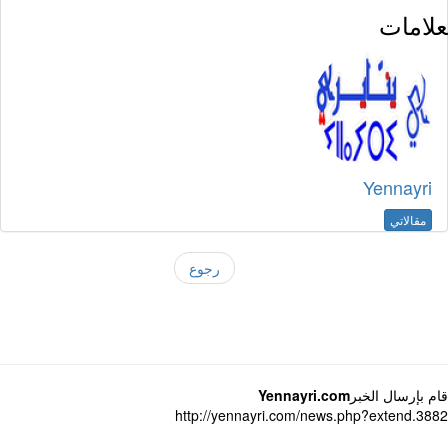
لامات
Yennayri
مقالاتي
رجوع
 بإرسال الخبر
Yennayri.com
http://yennayri.com/news.php?extend.3