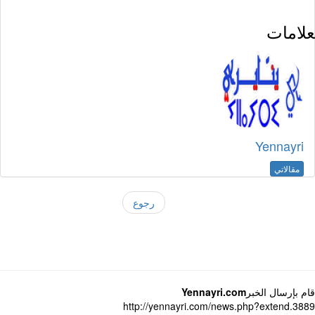
لامات
Yennayri
مقالاتي
رجوع
 بإرسال الخبر
Yennayri.com
http://yennayri.com/news.php?extend.3