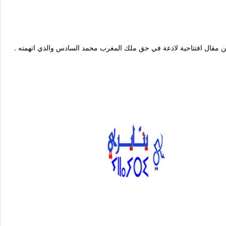
. قامت عناصر البوليس الكونغولي باعتقال 8 صحفيين يوم الخميس بعد مداهمة مقر جربدة اصداء الشمال بالعاصمة ليبروفيل وذلك لمنع توزيع العدد الذي تضمن مقال افتتاحية لاذعة في حق ملك المغرب محمد السادس والذي اتهمته