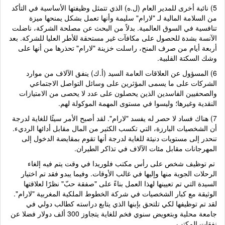
5) نائبة أخرى للمدير العام (ل.ه) الذي تتمثل وظيفتها الأساسية في التأكد
من السلامة المالية لـ "لارام" سليمة وأنها تعمل بشكل يمنحها ميزة
تنافسية في السوق العالمية. بدلاً من البحث عن مصلحة الشركة، ناضلت
الآنسة بشدة للحصول على مكافآت غير مستحقة للأطر العليا للشركة. بعد
أربعة أيام من صرف المنح، راسلت خزينة "لارام" تحذرها من أنها على
وشك السكتة القلبية.
6) المسؤول عن العلاقات العامة السيد (أ.ك) ينفق الآلاف من موارد
الشركات على ما يسمى المؤثرين على وسائل التواصل الاجتماعي
والصحفيين الفاسدين الذين يحصلون على عدد لا يحصى من الامتيازات
النقدية وغيرها؛ وليسوا في مستوى المهمة الموكولة لهم.
7) هناك فساد لا حصر له يفسد "لارام". لقد أصبح الأمر سيئًا للغاية لدرجة
أن الشخصيات البارزة، التي تكسب الكثير من المال مقابل أدائها الرديء.
تنحدر إلى مستويات دنيئة للغاية لدرجة أنها تقوم بمقايضة الدخول إلى
المهرجانات مقابل مئات الآلاف في تذاكر الطيران.
تم توظيف شخص على رأس مكتب فلوريدا في وقت يتم فيه إلغاء
الرحلات الجوية منها وإليها في غالب الأوقات. وفيما يبدو فقد تم اختيار
السيدة التي تم تعيينها لهذا العمل بناءً على "صفقة حبّ" نظرًا لعلاقتها
الوثيقة مع كبار الشخصيات في شركة الخطوط الملكية المغربية "لارام".
لقد تم توظيفها لكي تلتحق بإبنها الذي يتابع دراسته كطالب دولي في
جامعة محلية وبتعويض سنوي فخم للغاية يتجاوز 300 ألف دولار فضلا عن
نفقات المكتب.