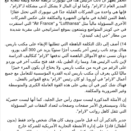
المدير العام لـ"لارام". وكما لو أن المال لا يشكل أدنى مشكلة لـ"لارام"،
فإنها هي واحدة من الشركات القليلة جدًا في نيويورك التي تحتل عقارًا
باهظ الثمن للغاية في مانهاتن الشهيرة والمكلفة على عكس الشركات
الأخرى المسؤولة مالياً مثل "Lufthansa" و "Air France" التي استقرت
في حي كوينز المتواضع ويتمتعون بموقع استراتيجي على مقربة شديدة
من مطار "جي إيف كينيدي".
14) أضف إلى ذلك التكلفة الباهظة التي تتطلبها الإبقاء على مكتب باريس.
هناك يوجد نائب رئيس آخر يكسب أجرًا سنويًا يزيد عن 300 ألف يورو،
دونأن ننسى تدفع الأموالل الباهضة آلتي تدفعها "لارام" كتكاليف الدراسة
لإبن نائب الرئيس هذا. ومما زاد الطين بلة، فقد فتح مكتب آخر في بوردو
على الرغم من قربه من مكتب باريس. ولا يحتاج أن يكون المرء خبيرًا
ماليًا لكي يعرف أن مكتب باريس لديه القدرة المؤسسية للتعامل مع جميع
أعمال "لارام" في أوروبا. لو كان رئيس "لارام" يدفع الفواتير بالفعل،
فهناك شك كبير في أن يبقي على هذه القوة العاملة الكبرى والمتوسطة
وغير الضرورية والمكلفة.
إن الأمثلة المذكورة ليست سوى رأس جبل الجليد، كما أنها ليست حصريًة
بتاتا، وسيستغرق الأمر صفحات وصفحات لتعداد النفقات غير المسؤولة
التي تثقل كاهل رواتب "لارام".
جدير بالتذكير أن أنه قبل عامين ونيف كان هناك شخص واحد فقط (بدون
أطفال) قادرًا على إدارة الأنشطة التجارية الأمريكية للشركة خارج