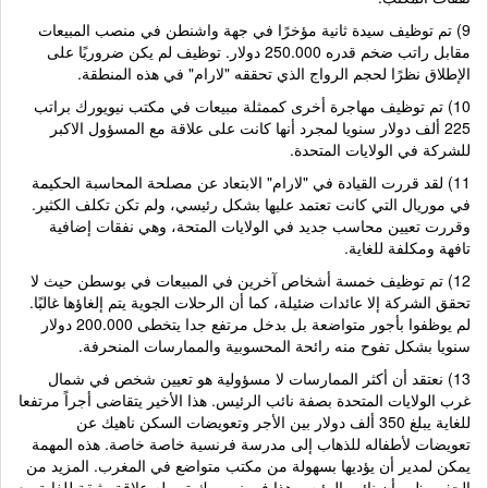
9) تم توظيف سيدة ثانية مؤخرًا في جهة واشنطن في منصب المبيعات
مقابل راتب ضخم قدره 250.000 دولار. توظيف لم يكن ضروريًا على
الإطلاق نظرًا لحجم الرواج الذي تحققه "لارام" في هذه المنطقة.
10) تم توظيف مهاجرة أخرى كممثلة مبيعات في مكتب نيويورك براتب
225 ألف دولار سنويا لمجرد أنها كانت على علاقة مع المسؤول الاكبر
للشركة في الولايات المتحدة.
11) لقد قررت القيادة في "لارام" الابتعاد عن مصلحة المحاسبة الحكيمة
في موريال التي كانت تعتمد عليها بشكل رئيسي، ولم تكن تكلف الكثير.
وقررت تعيين محاسب جديد في الولايات المتحة، وهي نفقات إضافية
تافهة ومكلفة للغاية.
12) تم توظيف خمسة أشخاص آخرين في المبيعات في بوسطن حيث لا
تحقق الشركة إلا عائدات ضئيلة، كما أن الرحلات الجوية يتم إلغاؤها غالبًا.
لم يوظفوا بأجور متواضعة بل بدخل مرتفع جدا يتخطى 200.000 دولار
سنويا بشكل تفوح منه رائحة المحسوبية والممارسات المنحرفة.
13) نعتقد أن أكثر الممارسات لا مسؤولية هو تعيين شخص في شمال
غرب الولايات المتحدة بصفة نائب الرئيس. هذا الأخير يتقاضى أجراً مرتفعا
للغاية يبلغ 350 ألف دولار بين الأجر وتعويضات السكن ناهيك عن
تعويضات لأطفاله للذهاب إلى مدرسة فرنسية خاصة خاصة. هذه المهمة
يمكن لمدير أن يؤديها بسهولة من مكتب متواضع في المغرب. المزيد من
الحفر يظهر أن نائب الرئيس هذا في نيويورك تربطه علاقة وثيقة للغاية مع