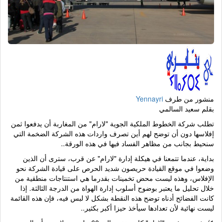
منشور من طرف
Yennayri
بقلم سعيد السالمي
تطلب شركة الخطوط الملكية الجوية "لارام" من المغاربة أن يدفعوا ثمن
إفلاسها دون أن توضح لهم أين تصرف واردات هذه الشركة الضخمة التي
سنحيط بجانب من مظاهر الفساد فيها في هذه الورقة..
بداية، عندما تتمعنا في هيكلة إدارة "لارام" عن قرب، سترى أن الذين
وضعوا في موقع القيادة حريصون شديد الحرص على قيادة الشركة نحو
الإفلاس، وهذه ليست محض تخمينات بقدرما هي استنتاجات منطقية من
خلال تحليل ما يعتبر بوضوح أسلوب إدارة الهواة من الدرجة الثالثة. إذا
كانت الفضائح أدناه توضح هذه النقطة بشكل لا لبس فيه، فإن هذه القائمة
ليست نهائية لأن تعدادها سيأخذ حيزا أكبر بكثير..