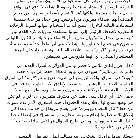
1) يخصص رئيس "لارام" كل سنة حوالي 60 مليون دولار من أموال
الشركة للرسوم الإستشارية. هذه الرسوم الباهظة، لا تدفع في الواقع
مقابل خدمات مقدمة، ولكنها "هدايا" تقدم لأشخاص بعينهم، من محض
الصدف أنهم أصدقاء مقربون من الرئيس. ومن خلال مراجعة بسيطة
للمعاملات المالية لـ"لارام" يتضح أنه تم استخدام أموالها لتمويل الرحلات
المتكررة لأصدقاء الرئيس إلى إسبانيا لمشاهدة مباريات كرة القدم بين
"إيف سي برشلونة" و"ريال مدريد"، أو الالتقاء مع خليلاتهم الكثيرة اللواتي
ينتشرن في جميع أنحاء أوروبا. وهذا لا ينبغي أن يفاجأ أحداً عندما نعلم أنه
تم تعيين رئيس "لارام" بسبب علاقته العائلية الوثيقة بفؤاد علي الهمة،
المستشار الملكي، أي أنهما متزوجين من شقيقتين.
2) إن قرار إنفاق ملايين لا حصر لها من الدولارات لشراء العديد من
طائرات "دريملاينر"، سيؤدي في نهاية المطاف فقط إلى زيادة حصة
"بوينغ" في السوق، ولكنه لن ينفع في شيء تعزيز وضع "لارام" في السوق
العالمية. الطائرات المشترات خصصت لإطلاق ثلاثة خطوط إضافية في
الولايات المتحدة الأمريكية نحو ميامي وواشنطن وبوسطن، مع أنه لا
يخفى على أي عاقل نبيه، ناهيك عن محترف متمرس، أن "لارام" لم تكن
في وضع يسمح لها بإطلاق هذه الخطوط، حيث استغرق الأمر عدة سنوات
من خط "الدار البيضاء نيويورك" حتى يصبح مربحًا إلى حد ما، ولهذا كان
إطلاق ثلاثة خطوط إضافية مهمة انتحارية لم تساهم إلا في إضعاف خط
"الدار البيضاء نيويورك". ويبقى يطرح السؤال هو الآتي: ماذا تستفيده
"لارام من إغناء بوينغ؟
حسنًا، عندما تراودك الشكوك، اتبع مسالك المال كما يقال. التفسير