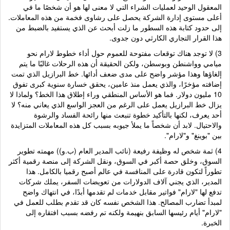
المعقول الوحيد لعمليات الشراء التي لا معنى لها هو أن شخصًا ما في
أعلى مستوى إدارة الشركة يحصل على رشاوى فخمة من هذه المعاملات.
إلى حدود كتابة هذه السطور ما زلت أبحث عن الذي يستفيد بالضبط من
هذا القرار التجاري الكارثي دون جدوى.
3) لا توجد هناك توقعات مفتوحة للعموم حول أداء خطوط لارام نحو
ميامي وواشنطن وبوسطن، ولكن الحقيقة أن هذه الرحلات غالبًا ما يتم
إلغاؤها وهذا مؤشر واضح على مدى ضعف أدائها. خط البرازيل الذي تمت
إضافته مؤخرًا، والذي يعمل منذ عامين، يحقق خسارة سنوية كبرى تفوق
10 مليون دولار. فما هو الأساس المنطقي وراء إطلاق هذا الخط؟ ولماذا لا
يزال خط البرازيل يعمل على الرغم من العجز الواسع الذي يعاني منه؟ لا
أحد يعرف، لكنها بالتأكيد خطوة تنبعث منها رائحة الفساد والرشوة
والاحتيال. لابد أن شخصاً ما يملأ جيوبه بسبب كل هذه المعاملات المتزايدة
بين "بوينغ" و"لارام".
4) ثمة شخص له وظيفة رفيعة (نائب المدير العام (ب.و)) مهمته تطوير
السوق، وخلق حصة أكبر في السوق، ونقل الشركة إلى منصة رقمية أكثر
تطوراً لتكون قادرة على المنافسة في عالم أصبح رقميا بالكامل. هذا
المدير، الذي يجني آلاف الدولارات من تعويضات السفر، يملك شركات
تدفع لها "لارام" فواتير مقابل خدمات لم تقدمها أبدًا، في انتهاك واضح
لمبدأ تضارب المصالح. هذا الشخص نفسه كان قد تقدم بطلب للعمل في
"لارام" أيام رئيسها السابق بنهيمة ولكنه تم رفضه بسبب افتقاره إلى
الخبرة.