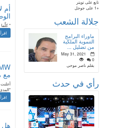
تابع على تويتر
أم ل
+1 على جوجل
الو
جلالة الشعب
" كلَّم
اقرأ 
ماوراء البرامج
التنموية الملكية
من تضليل ...
May 31, 2021
0
بقلم ناصر موحى
مع م
رأي في حدث
"المدى"
اقرأ 
هل ح