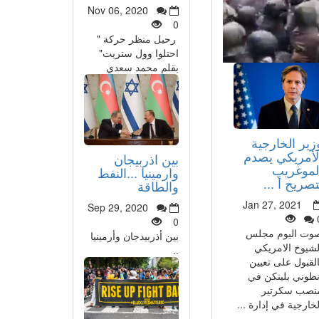
Nov 06, 2020
0
رحيل منظر حركة "
احتلوا وول ستريت"
بقلم محمد سعدي
زير الخارجية
لأمريكي يصدم
بين اذربيجان
لموغريب
وارمينيا ...النفط
تصريح أ ...
والطاقة
Jan 27, 2021
Sep 29, 2020
0
وت اليوم مجلس
بين أذربيدجان وأرمينيا
لشيوخ الامريكي
..
القبول على تعيين
نطوني بلينكن في
نصب سكرتير
لخارجية في إدارة ...