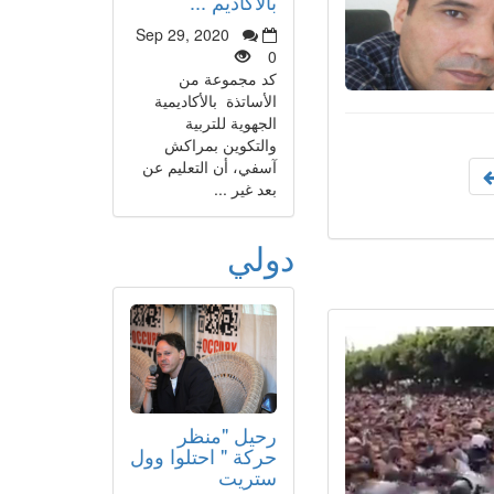
بالأكاديم ...
Sep 29, 2020
0
كد مجموعة من
الأساتذة بالأكاديمية
الجهوية للتربية
والتكوين بمراكش
آسفي، أن التعليم عن
بعد غير ...
دولي
رحيل "منظر
حركة " احتلوا وول
ستريت