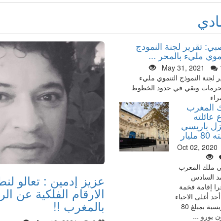
ادي
بي: تقرير لجنة النمودج
موي مليء بالمحر ...
May 31, 2021
ر لجنة النموذج التنموي مليء
حرمات وبقي في حدود الخطوط
راء
 المغرب
 عائلته
زل باريسي
 مليار
Oct 02, 2020
ى ملك المغرب
عزيز إدمين : تعالو لن
د السادس
ا إقامة فخمة
الارقام الفلكية عن ال
حد أغلى الاحياء
بالمغرب !!
الباريسية بمبلغ 80
ن يورو ...