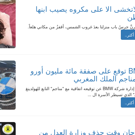
اتخشى الا على مكروه يصيب ابنها
طن
ا رنَّ جرسُ باب منزلنا بعدَ غروب الشمس، أقفزُ من مكاني هلعاً.
أكثر..
BMW توقع على صفقة مائة مليون أورو
ناجم الملك المغربي
أعلنت إدارة شركة BMW عن توقيعه اتفاقية مع "مناجم" التابع للهولدينغ
 الذي تسيطر الأسرة ال ...
أكثر..
ان وقت حذف وزارة العدل من