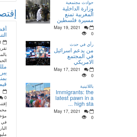
حوادث مجتمعية
وزارة الداخلية
إقتص
المغربية تمنع
مسيرة فلسطين
May 19, 2021
أقص
0
التن
1
رأي في حدث
تقري
من يدعم اسرائيل
بالم
في المجتمع
الحم
الامريكي
ملك
May 17, 2021
يبرع
0
بمن
قيمته 80
باللاتينية
Immigrants: the
latest pawn in a
0
high sta ...
إقتن
محم
May 17, 2021
مؤخر
0
في أ
مليو