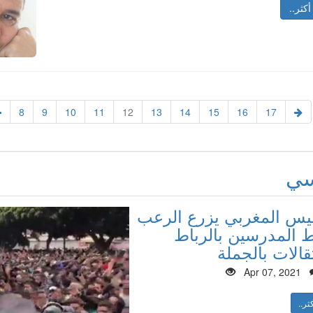
أكثر..
8
9
10
11
12
13
14
15
16
17
سي
ليس المغربي يزرع الرعب
المدرسين بالرباط
قالات بالجملة
Apr 07, 2021
ثر..