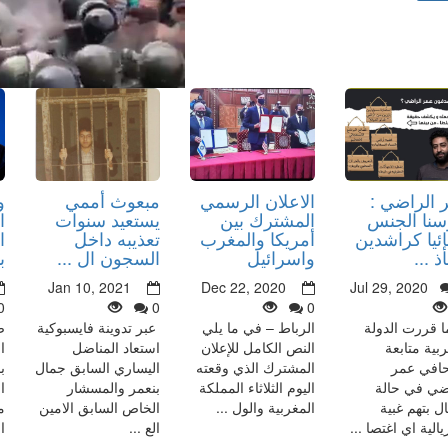
 الراضي :
الاعلان الرسمي
مبعوث أممي
و
سنا الجنس
المشترك بين
يستعيد سنوات
ا
ئيا كراشدين
أمريكا والمغرب
تعذيبه داخل
ا
 ...
واسرائيل
السجون ال ...
ب
Jan 10, 2021
Dec 22, 2020
Jul 29, 2020
0
0
0
ا قررت الدولة
الرباط – في ما يلي
عبر تدوينة فايسبوكية
ص
ربية متابعة
النص الكامل للإعلان
استعاد المناضل
ا
افي عمر
المشترك الذي وقعته
اليساري السابق جمال
ب
ضي في حالة
اليوم الثلاثاء المملكة
بنعمر والمسشار
ا
ال بتهم غبية
المغربية والول ...
الخاص السابق الامين
م
الية اي اغتصا ...
الع ...
ا