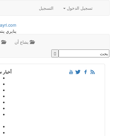
تسجيل الدخول
التسجيل
ayri.com
ينايري ينت
يشاع أن
م
أخبار 