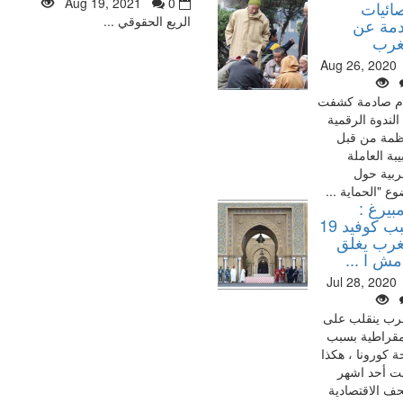
Aug 19, 2021
0
ائيات
الريع الحقوقي ...
مة عن
غرب
Aug 26, 2020
م صادمة كشفت
الندوة الرقمية
ظمة من قبل
بة العاملة
ربية حول
ع "الحماية ...
بيرغ :
بسبب كوفيد 19
غرب يغلق
مش ا ...
Jul 28, 2020
رب ينقلب على
مقراطية بسبب
ة كورونا ، هكذا
ت أحد اشهر
ف الاقتصادية