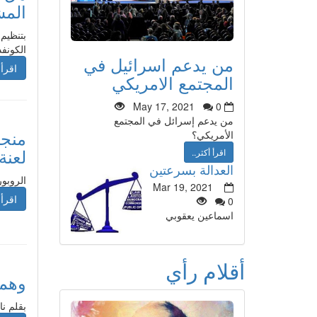
المش
بتنظيم 
الكونفد
من يدعم اسرائيل في
اقرأ 
المجتمع الامريكي
May 17, 2021
0
من يدعم إسرائل في المجتمع
منجم
الأمريكي؟
لعنة
اقرأ أكثر..
العدالة بسرعتين
الروبور
Mar 19, 2021
اقرأ 
0
اسماعين يعقوبي
أقلام رأي
وهم 
بقلم ن