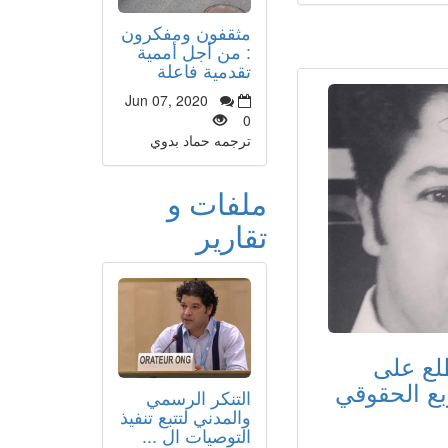
مثقفون ومفكرون
: من أجل أممية
تقدمية فاعلة
Jun 07, 2020
0
ترجمه حماد بدوي
ملفات و
تقارير
طلع على
ربع الحقوقي
التنكر الرسمي
والمدني لتتبع تنفيذ
التوصيات ال ...