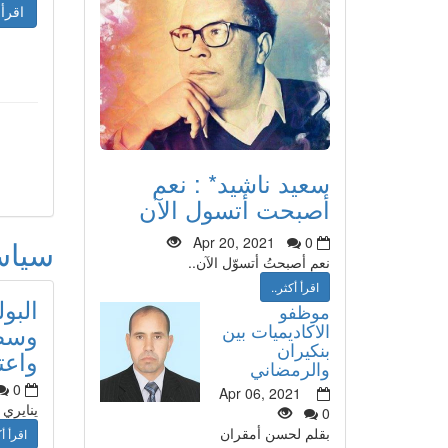
اقرأ 
سعيد ناشيد* : نعم
أصبحت أتسول الآن
سيا
Apr 20, 2021
0
نعم أصبحتُ أتسوّل الآن..
اقرأ أكثر..
البو
موظفو
وسط 
الاكاديميات بين
بنكيران
واعت
والرمضاني
0
Apr 06, 2021
ينايري
0
بقلم لحسن أمقران
اقرأ أك