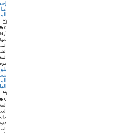
إحص
صاد
الم
0
أرقا
عنها 
المن
الشبي
المغ
موضو
بلوم
الم
الها
0
المغ
الدي
جائح
عنون
الصح