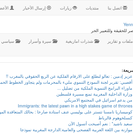
اتصل بنا
منتديات
زيارات
إرسال الأخبار
الأعض
Yenn
صر للحقيقة وللتعبير الحر
لفات و تقارير
شذرات امازيغية
سيرة وأسرار
سياسي
سريعة:
عزيز إدمين : تعالو لنطلع على الارقام الفلكية عن الربع الحقوقي بالمغرب !!
أقصبي: تقرير لجنة النمودج التنموي مليء بالمحرمات ولم يتجاوز الخطوط الحمر
ماوراء البرامج التنموية الملكية من تضليل ...
وزارة الداخلية المغربية تمنع مسيرة فلسطين
من يدعم اسرائيل في المجتمع الامريكي
Immigrants: the latest pawn in a high stakes game of thrones
كوميساريا تامسنا تتستر على بوليسي عنف استادة صارخا : بحالك المتعاقدة ال
كنسلخوهوم فالرباط
سعيد ناشيد* : نعم أصبحت أتسول الآن
موازنة بين اللغة العربية الفصحى والعامية:الدارجة المغربية نموذجا