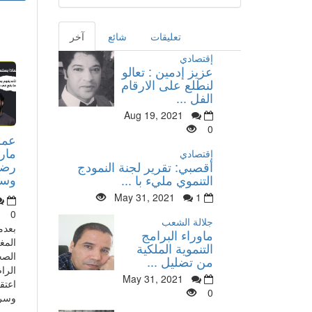
تعليقات
شائع
آخر
إقتصادي
عزيز إدمين : تعالو
لنطلع على الارقام
الفل ...
Aug 19, 2021
0
عمر
مار
إقتصادي
رضا
أقصبي: تقرير لجنة النمودج
وسأذ
التنموي مليء با ...
May 31, 2021
1
0
جلالة الشعب
بعدم
ماوراء البرامج
المغ
التنموية الملكية
الصح
من تضليل ...
الرا
May 31, 2021
اعتق
0
وسري