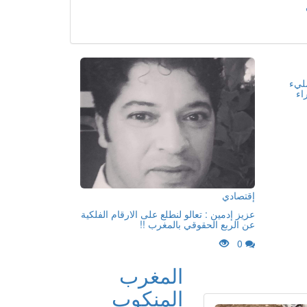
مليء
اء
إقتصادي
عزيز إدمين : تعالو لنطلع على الارقام الفلكية
عن الربع الحقوقي بالمغرب !!
0
المغرب
المنكوب