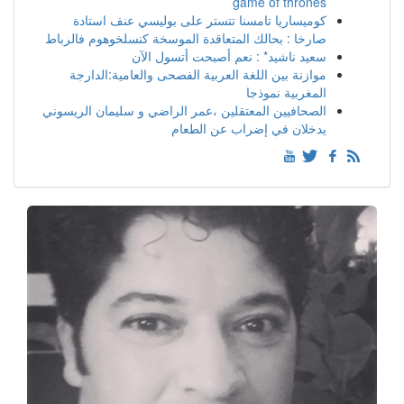
game of thrones
كوميساريا تامسنا تتستر على بوليسي عنف استادة
صارخا : بحالك المتعاقدة الموسخة كنسلخوهوم فالرباط
سعيد ناشيد* : نعم أصبحت أتسول الآن
موازنة بين اللغة العربية الفصحى والعامية:الدارجة
المغربية نموذجا
الصحافيين المعتقلين ،عمر الراضي و سليمان الريسوني
يدخلان في إضراب عن الطعام