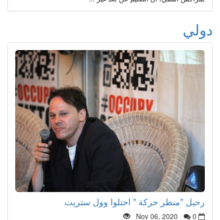
دولي
رحيل "منظر حركة " احتلوا وول ستريت
Nov 06, 2020
0