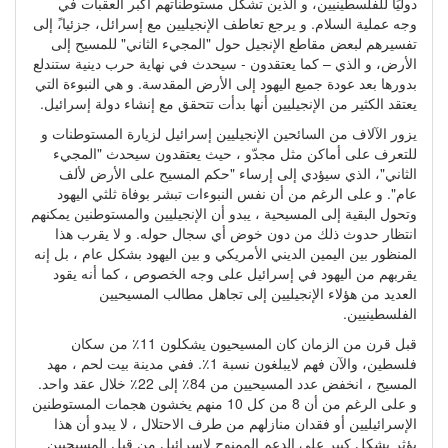
دوليًا للفلسطينيين، و الذين تشكل مستوطناتهم أكبر العقبات في
وجه عملية السلام. و يرجع تعاطف الإنجيليين مع إسرائل، جزئيا،ً إلى
تفسيرهم لبعض مقاطع الإنجيل حول "المجيء الثاني" للمسيح إلى
الأرض، و الذي – كما يعتقدون - سيحدث في نهاية حرب دينية ستندلع
بدورها بعد عودة جميع اليهود إلى الأرض المقدسة. و هي النبوءة التي
يعتقد الكثير من الإنجيليين أنها بدأت تتحقق مع إنشاء دولة إسرائيل.
يزور الآلاف من السائحين الإنجيليين إسرائيل لزيارة المستوطنات و
للتعرف على أماكن مثل مجدّو ، حيث يعتقدون سيحدث "المجيء
الثاني"، الذي سيؤدي إلى إرساء "حكم المسيح على الأرض لألف
عام". و على الرغم من أن نفس النبوءات تبشر بوفاة ثلثي اليهود
وتحول البقية إلى المسيحية ، يبدو أن الإنجيليين والمستوطنين يمكنهم
انتظار حدوث ذلك من دون خوض أي سجال حوله. و لا يقرب هذا
المنظور بين اليمين الديني الأمريكي و بين اليهود بشكل عام ، بل إنه
يقربهم من اليهود في إسرائيل على وجه الخصوص ، كما أنه يقود
العديد من هؤلاء الإنجيليين إلى تجاهل مطالب المسيحيين
الفلسطينيين.
قبل قرن من الزمان كان المسيحيون يشكلون 11٪ من سكان
فلسطين، والآن فهم لايبلغون نسبة 1٪. ففي مدينة بيت لحم ، مهد
المسيح ، انخفض عدد المسيحيين من 84٪ إلى 22٪ خلال عقد واحد.
و على الرغم من أن 8 من كل 10 منهم يخشون هجمات المستوطنين
الإسرائيليين أو فقدان منازلهم من طرف الاحتلال ، لا يبدو أن هذا
يؤثر بشكل كبير على الدعم الممنوح لإسرائيل من قبل المسيحيين