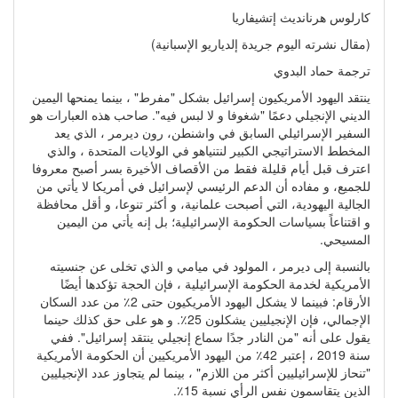
كارلوس هرنانديث إتشيفاريا
(مقال نشرته اليوم جريدة إلدياريو الإسبانية)
ترجمة حماد البدوي
ينتقد اليهود الأمريكيون إسرائيل بشكل "مفرط" ، بينما يمنحها اليمين
الديني الإنجيلي دعمًا "شغوفا و لا لبس فيه". صاحب هذه العبارات هو
السفير الإسرائيلي السابق في واشنطن، رون ديرمر ، الذي يعد
المخطط الاستراتيجي الكبير لنتنياهو في الولايات المتحدة ، والذي
اعترف قبل أيام قليلة فقط من الأقصاف الأخيرة بسر أصبح معروفا
للجميع، و مفاده أن الدعم الرئيسي لإسرائيل في أمريكا لا يأتي من
الجالية اليهودية، التي أصبحت علمانية، و أكثر تنوعا، و أقل محافظة
و اقتناعاً بسياسات الحكومة الإسرائيلية؛ بل إنه يأتي من اليمين
المسيحي.
بالنسبة إلى ديرمر ، المولود في ميامي و الذي تخلى عن جنسيته
الأمريكية لخدمة الحكومة الإسرائيلية ، فإن الحجة تؤكدها أيضًا
الأرقام: فبينما لا يشكل اليهود الأمريكيون حتى 2٪ من عدد السكان
الإجمالي، فإن الإنجيليين يشكلون 25٪. و هو على حق كذلك حينما
يقول على أنه "من النادر جدًا سماع إنجيلي ينتقد إسرائيل". ففي
سنة 2019 ، إعتبر 42٪ من اليهود الأمريكيين أن الحكومة الأمريكية
"تنحاز للإسرائيليين أكثر من اللازم" ، بينما لم يتجاوز عدد الإنجيليين
الذين يتقاسمون نفس الرأي نسبة 15٪.