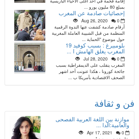
إقامة فخمة في أحد أغلى الاحياء الباريسية
بمبلغ 80 مليون يورو ...
إحصائيات صادمة عن المغرب
Aug 26, 2020
0
أرقام صادمة كشفت عنها الندوة الرقمية
المنظمة من قبل الشبيبة العاملة المغربية
حول موضوع "الحماية ...
بلومبيرغ : بسبب كوفيد 19
المغرب يغلق الهامش ا ...
Jul 28, 2020
0
المغرب ينقلب على الديمقراطية بسبب
جائحة كورونا ، هكذا عنونت أحد اشهر
الصحف الاقتصادية بأمريكا ب ...
فن و ثقافة
موازنة بين اللغة العربية الفصحى
والعامية:الدا ...
Apr 17, 2021
0
بقلم : زينب سعيد *