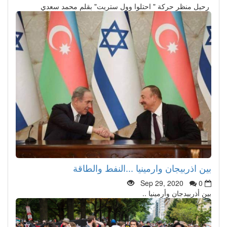
رحيل منظر حركة " احتلوا وول ستريت" بقلم محمد سعدي
بين اذربيجان وارمينيا ...النفط والطاقة
Sep 29, 2020
0
بين أذربيدجان وأرمينيا ..