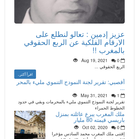
عزيز إدمين : تعالو لنطلع على
الارقام الفلكية عن الربع الحقوقي
بالمغرب !!
Aug 19, 2021
0
الريع الحقوقي ...
اقرأ أكثر..
أقصبي: تقرير لجنة النمودج التنموي مليء بالمحر
...
May 31, 2021
1
تقرير لجنة النموذج التنموي مليء بالمحرمات وبقي في حدود
الخطوط الحمراء
ملك المغرب يبرع عائلته بمنزل
باريسي قيمته 80 مليار
Oct 02, 2020
0
إقتنى ملك المغرب محمد السادس مؤخرا