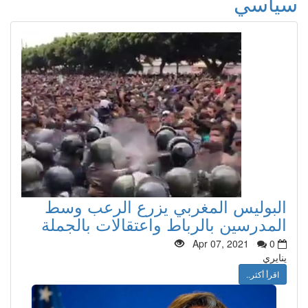
سياسي
البوليس المغربي يزرع الرعب وسط
المدرسين بالرباط واعتقالات بالجملة
Apr 07, 2021
0
ينايري
اقرأ أكثر..