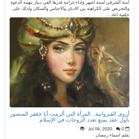
آمنة الشرقي لستة اشهر واداء غرامة قدرها الفي دينار بتهمة الدعوة
والتحريض على الكراهية بين الاديان والاجناس والسكان ولذلك على
خلفية اعاد ...
أروى القيروانية.. المرأة التي ألزمت أبا جعفر المنصور
بأول عقد يمنع تعدد الزوجات في الإسلام
Jul 06, 2020
0
بقلم اسماء رمضان