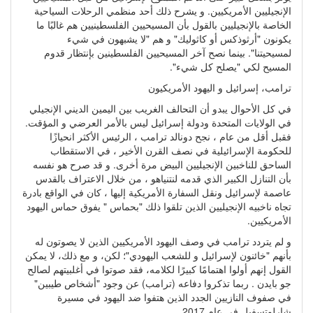
الإنجيليين الأمريكيين. و يشرح ذلك أحد منظمي الرحلات السياحية
الخاصة بالإنجيليين بالقول بأن المسيحيين الفلسطينيين هم غالبًا ما
يكونون "أرثوذكس أو كاثوليك" و هم "لا يشبهون في شيء
لمسيحيتنا". بينما نصح آخر المسيحيين الفلسطينين بإنتظار قدوم
المسيح لكي "يصلح كل شيء".
ترامب، إسرائيل و اليهود الأمريكيون
في كل الأحوال يبدو أن التحالف الغريب بين اليمين الديني الإنجيلي
في الولايات المتحدة ودولة إسرائيل ليس بالأمر العرضي و المؤقت.
فقبل أقل من عام ، نجح دونالد ترامب ، الرئيس الأكثر انحيازًا
للحكومة الإسرائيلية في نصف القرن الأخير ، في الاستقطاب
الساحق للناخبين الإنجيليين البيض مرة أخرى. و قد صرح هو نفسه
بأن التنازل الكبير الذي قدمه لنتنياهو ، من خلال الاعتراف بالقدس
عاصمة لإسرائيل ونقل السفارة الأمريكية إليها ، كان في الواقع بادرة
تجاه ناخبيه الإنجيليين الذين تلقوا ذلك "بحماس " يفوق حماس اليهود
الأمريكيين.
و لم يتردد ترامب في وصف اليهود الأمريكيين الذين لا يصوتون له
بأنهم "خائنون لإسرائيل و للشعب اليهودي"؛ لكن، و مع ذلك، لا يمكن
القول إنهم أولوا اهتمامًا كبيرًا لكلامه، فقد صوتوا في أغلبيتهم لصالح
جو بايدن . ربما تذكروا دفاعه (ترامب) عن وجود "أشخاص طيبين"
في صفوف النازيين الجدد الذين هتفوا ضد اليهود في مسيرة
شارلوتسفيل في عام 2017 .