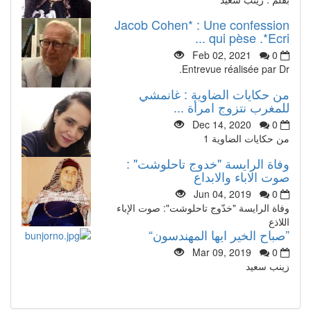
Jacob Cohen* : Une confession
qui pèse .*Ecri ...
Feb 02, 2021
0
Entrevue réalisée par Dr.
من حكايات الضاوية : غانمشي
للمغرب نتزوج امرأة ...
Dec 14, 2020
0
من حكايات الضاوية 1
وفاة الرايسة "خدوج تاحلوشت" :
صوت الاباء والابداع
Jun 04, 2019
0
وفاة الرايسة "خدّوج تاحلوشت": صوت الإباء
اللاذع
”صباح الخير ايها المهندسون“
Mar 09, 2019
0
زينب سعيد