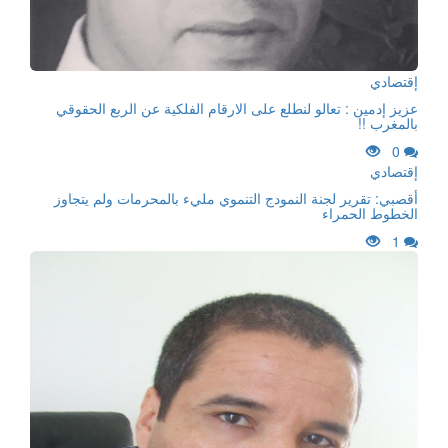
إقتصادي
عزيز إدمين : تعالو لنطلع على الارقام الفلكية عن الربع الحقوقي
بالمغرب !!
0
إقتصادي
أقصبي: تقرير لجنة النمودج التنموي مليء بالمحرمات ولم يتجاوز
الخطوط الحمراء
1