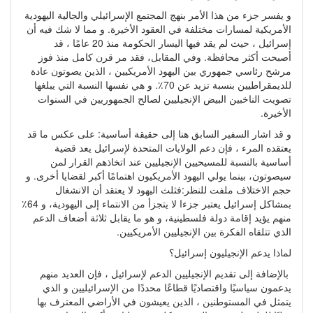
و يفسر جزء من هذا الأمر بنهج المجتمع الإسرائيلي والجالية اليهودية
الأمريكية لمسارات مختلفة في العقود الأخيرة. و مما لا شك فيه أن
إسرائيل ، حيث لم يقد فيها اليسار الحكومة منذ 20 عامًا ، قد
أصبحت أكثر محافظة. وفي المقابل، فقد مر قرن كامل منذ فوز
مرشح رئاسي جمهوري بين اليهود الأمريكيين ، الذين يصوتون عادة
للديمقراطيين بنسبة تزيد عن 70٪. و هي نفسها النسبة التي يبلغها
تصويت الناخبين البيض الإنجيليين لصالح الجمهوريين في السنوات
الأخيرة.
و قد اشار السفير السابق هنا إلى حقيقة أساسية: على عكس ما قد
يعتقده المرء ، فإن دعم الولايات المتحدة لإسرائيل يعد قضية
أساسية بالنسبة للمسيحيين الإنجيليين عند اتخاذهم القرار لمن
سيصوتون، بينما يولي اليهود الأمريكيون اهتمامًا أكبر لقضايا أخرى. و
حجم الاختلاف ملفت للنظر:فثلث اليهود لا يعتقد أن الانشغال
بمشاكل إسرائيل يعتبر جزءا لا يتجزأ من الانتماء إلى اليهودية، و 64٪
منهم يؤيد إقامة دولة فلسطينية، و هو ما يقابل ثلاثة أضعاف الدعم
الذي تتلقاه الفكرة بين الإنجيليين الأمريكيين.
لماذا يدعم الإنجيليون إسرائيل؟
بالإضافة إلى تقديم الإنجيليين الدعم لإسرائيل ، فإن العديد منهم
يدعمون سياسيًا واقتصاديًا قطاعًا محددًا من الإسرائيليين و الذي
يتمثل في المستوطنين ، الذين يعيشون في الأراضي المعترف بها