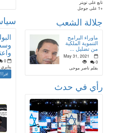
تابع على تويتر
+1 على جوجل
سيا
جلالة الشعب
البو
ماوراء البرامج
التنموية الملكية
وسط 
من تضليل ...
واعت
May 31, 2021
0
0
ينايري
بقلم ناصر موحى
اقرأ أك
رأي في حدث