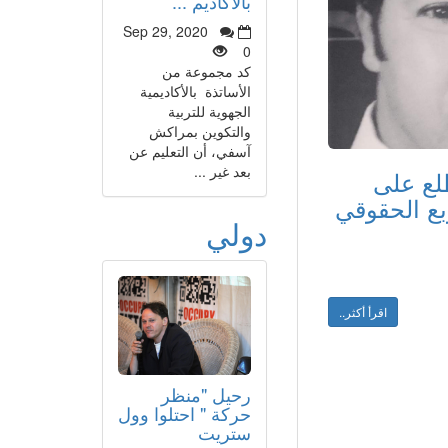
بالأكاديم ...
Sep 29, 2020
0
كد مجموعة من
الأساتذة بالأكاديمية
الجهوية للتربية
والتكوين بمراكش
آسفي، أن التعليم عن
بعد غير ...
طلع على
ربع الحقوقي
دولي
اقرأ أكثر..
رحيل "منظر
حركة " احتلوا وول
ستريت