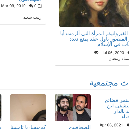
Mar 09, 2019
0
زينب سعيد
لقيروانية.. المرأة التي ألزمت أبا
المنصور بأول عقد يمنع تعدد
ات في الإسلام
Jul 06, 2020
سماء رمضان
ث مجتمعية
تمر فضائح
شفى ابن
 بالدار
ضاء
Apr 06, 2021
الصحافيين
كوميساريا تامسنا
و