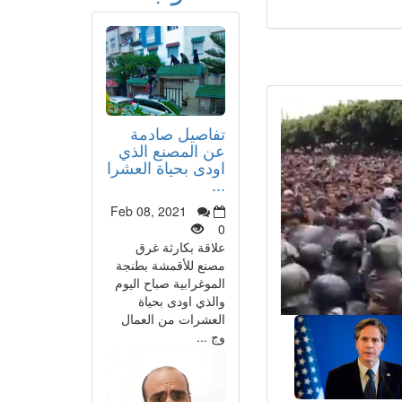
تفاصيل صادمة
عن المصنع الذي
اودى بحياة العشرا
...
Feb 08, 2021
0
علاقة بكارثة غرق
مصنع للأقمشة بطنجة
الموغرابية صباح اليوم
والذي اودى بحياة
العشرات من العمال
وج ...