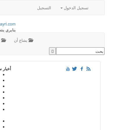
تسجيل الدخول
التسجيل
ayri.com
ينايري ينت
يشاع أن
م
أخبار 