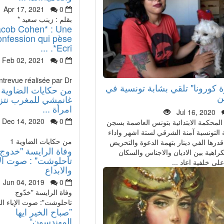
Apr 17, 2021
0
بقلم : زينب سعيد *
acob Cohen* : Une
onfession qui pèse
.*Ecri ...
Feb 02, 2021
0
ntrevue réalisée par Dr.
 كورونا" تلقي بشابة تونسية في
من حكايات الضاوية :
ن
غانمشي للمغرب نتز
امرأة ...
Jul 16, 2020
Dec 14, 2020
0
محكمة الابتدائية بتونس العاصمة بسجن
 التونسية آمنة الشرقي لستة اشهر واداء
من حكايات الضاوية 1
درها الفي دينار بتهمة الدعوة والتحريض
وفاة الرايسة "خدوج
راهية بين الاديان والاجناس والسكان
تاحلوشت" : صوت الا
لى خلفية اعاد ...
والابداع
Jun 04, 2019
0
وفاة الرايسة "خدّوج
تاحلوشت": صوت الإباء الل
”صباح الخير ايها
المهندسون“