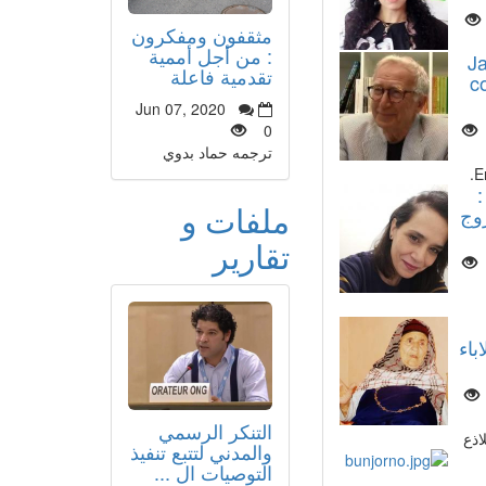
مثقفون ومفكرون
: من أجل أممية
J
تقدمية فاعلة
c
Jun 07, 2020
0
ترجمه حماد بدوي
E
ملفات و
وج
تقارير
باء
التنكر الرسمي
اذع
والمدني لتتبع تنفيذ
التوصيات ال ...