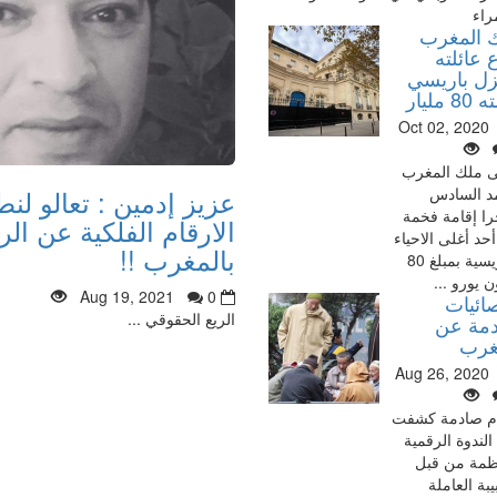
راء
 المغرب
 عائلته
زل باريسي
 مليار
Oct 02, 2020
ى ملك المغرب
عزيز إدمين : تعالو لن
د السادس
ا إقامة فخمة
الارقام الفلكية عن ال
حد أغلى الاحياء
بالمغرب !!
الباريسية بمبلغ 80
ن يورو ...
Aug 19, 2021
0
ائيات
الريع الحقوقي ...
مة عن
غرب
Aug 26, 2020
م صادمة كشفت
الندوة الرقمية
ظمة من قبل
بة العاملة