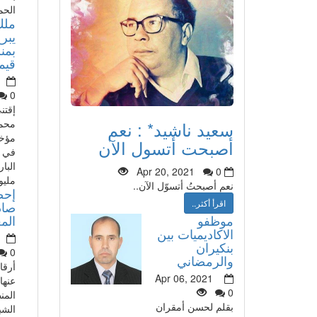
الحم
ملك
يبرع
بمن
قيمته 80
0
إقتن
محم
سعيد ناشيد* : نعم
مؤخر
أصبحت أتسول الآن
في أ
Apr 20, 2021
0
مليو
نعم أصبحتُ أتسوّل الآن..
إحص
اقرأ أكثر..
صاد
موظفو
الم
الاكاديميات بين
بنكيران
0
والرمضاني
أرقا
Apr 06, 2021
عنها 
0
المن
بقلم لحسن أمقران
الشبي