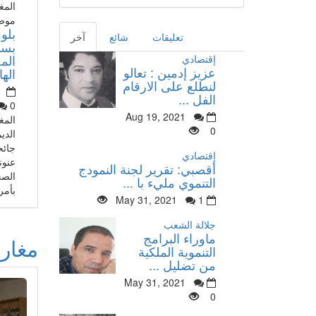
المغ
موضو
بلوم
تعليقات
شائع
آخر
الم
إقتصادي
عزيز إدمين : تعالو
الها
لنطلع على الارقام
الفل ...
0
Aug 19, 2021
المغ
0
الدي
جائح
إقتصادي
عنون
أقصبي: تقرير لجنة النمودج
الصح
التنموي مليء با ...
بأمري
May 31, 2021
1
جلالة الشعب
ماوراء البرامج
مغار
التنموية الملكية
من تضليل ...
May 31, 2021
0