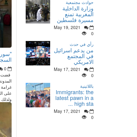
حوادث مجتمعية
وزارة الداخلية
المغربية تمنع
مسيرة فلسطين
May 19, 2021
0
رأي في حدث
من يدعم اسرائيل
"سورة
في المجتمع
السج
الامريكي
0
May 17, 2021
قضت ال
0
المدونة
باللاتينية
غرامة ق
Immigrants: the
على الك
latest pawn in a
ولذلك ع
high sta ...
May 17, 2021
0