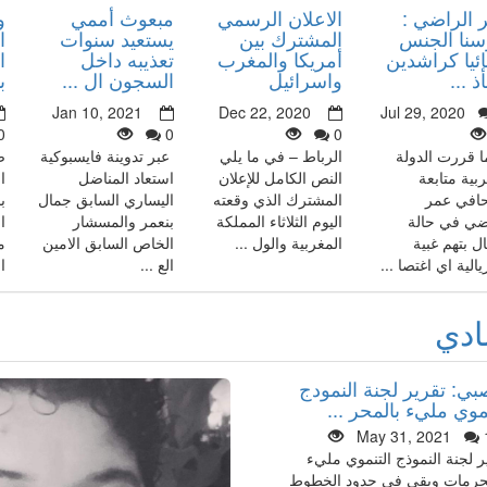
 الراضي :
الاعلان الرسمي
مبعوث أممي
و
سنا الجنس
المشترك بين
يستعيد سنوات
ا
ئيا كراشدين
أمريكا والمغرب
تعذيبه داخل
ا
 ...
واسرائيل
السجون ال ...
ب
Jan 10, 2021
Dec 22, 2020
Jul 29, 2020
0
0
0
ا قررت الدولة
الرباط – في ما يلي
عبر تدوينة فايسبوكية
ص
ربية متابعة
النص الكامل للإعلان
استعاد المناضل
ا
افي عمر
المشترك الذي وقعته
اليساري السابق جمال
ب
ضي في حالة
اليوم الثلاثاء المملكة
بنعمر والمسشار
ا
ال بتهم غبية
المغربية والول ...
الخاص السابق الامين
م
الية اي اغتصا ...
الع ...
ا
ادي
بي: تقرير لجنة النمودج
موي مليء بالمحر ...
May 31, 2021
ر لجنة النموذج التنموي مليء
حرمات وبقي في حدود الخطوط