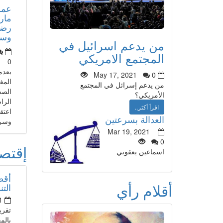
عمر
مار
رضا
وسأذ
من يدعم اسرائيل في
المجتمع الامريكي
0
بعدم
May 17, 2021
0
المغ
من يدعم إسرائل في المجتمع
الصح
الأمريكي؟
الرا
اقرأ أكثر..
اعتق
العدالة بسرعتين
وسري
Mar 19, 2021
0
إقتص
اسماعين يعقوبي
أقص
أقلام رأي
التن
1
تقري
بالم