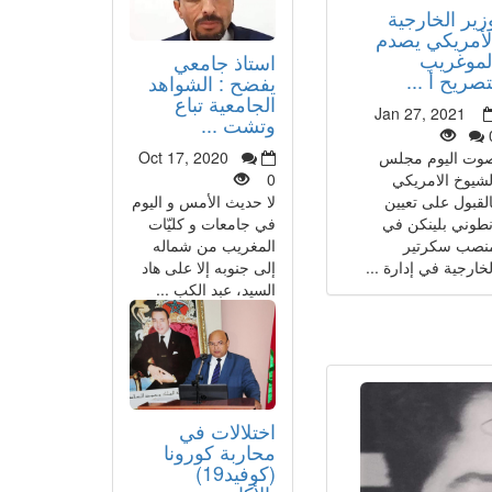
زير الخارجية
لأمريكي يصدم
لموغريب
استاذ جامعي
تصريح أ ...
يفضح : الشواهد
الجامعية تباع
Jan 27, 2021
وتشت ...
Oct 17, 2020
وت اليوم مجلس
0
لشيوخ الامريكي
لا حديث الأمس و اليوم
القبول على تعيين
في جامعات و كليّات
نطوني بلينكن في
المغريب من شماله
نصب سكرتير
إلى جنوبه إلا على هاد
لخارجية في إدارة ...
السيد، عبد الكب ...
اختلالات في
محاربة كورونا
(كوفيد19)