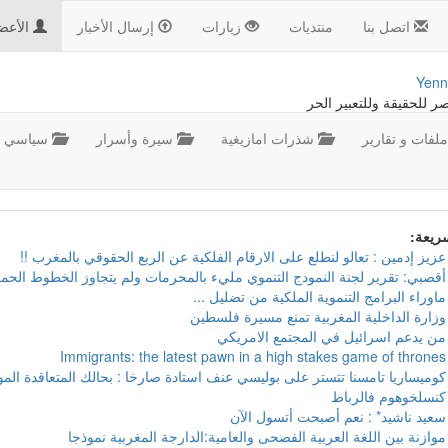
اتصل بنا
منتديات
زيارات
إرسال الأخبار
الأعض
Yenn
صر للحقيقة وللتعبير الحر
لفات و تقارير
شذرات امازيغية
سيرة وأسرار
سياسي
سريعة:
عزيز إدمين : تعالو لنطلع على الارقام الفلكية عن الربع الحقوقي بالمغرب !!
أقصبي: تقرير لجنة النمودج التنموي مليء بالمحرمات ولم يتجاوز الخطوط الحمر
ماوراء البرامج التنموية الملكية من تضليل ...
وزارة الداخلية المغربية تمنع مسيرة فلسطين
من يدعم اسرائيل في المجتمع الامريكي
Immigrants: the latest pawn in a high stakes game of thrones
كوميساريا تامسنا تتستر على بوليسي عنف استادة صارخا : بحالك المتعاقدة ال
كنسلخوهوم فالرباط
سعيد ناشيد* : نعم أصبحت أتسول الآن
موازنة بين اللغة العربية الفصحى والعامية:الدارجة المغربية نموذجا