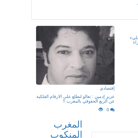
مليء
اء
إقتصادي
عزيز إدمين : تعالو لنطلع على الارقام الفلكية
عن الربع الحقوقي بالمغرب !!
0
المغرب
المنكوب