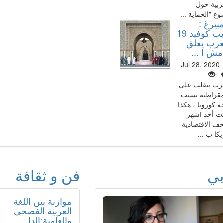
ربية حول
ع "الحماية ...
بيرغ :
بسبب كوفيد 19
غرب يغلق
مش ا ...
Jul 28, 2020
رب ينقلب على
مقراطية بسبب
ة كورونا ، هكذا
ت أحد اشهر
ف الاقتصادية
كا ب ...
بي
فن و ثقافة
موازنة بين اللغة
العربية الفصحى
والعامية:الدا ...