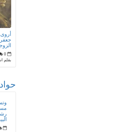
أروى ا
جعفر 
الزوج
0
بقلم ا
حواد
وتس
مست
رشد
البي