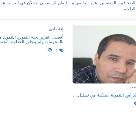
الصحافيين المعتقلين ،عمر الراضي و سليمان الريسوني يدخلان في إضراب عن
الطعام
إقتصادي
أقصبي: تقرير لجنة النمودج التنموي 
بالمحرمات ولم يتجاوز الخطوط الحمر
1
لشعب
لبرامج التنموية الملكية من تضليل ...