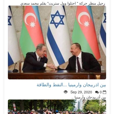
رحيل منظر حركة " احتلوا وول ستريت" بقلم محمد سعدي
بين اذربيجان وارمينيا ...النفط والطاقة
Sep 29, 2020
0
بين أذربيدجان وأرمينيا ..