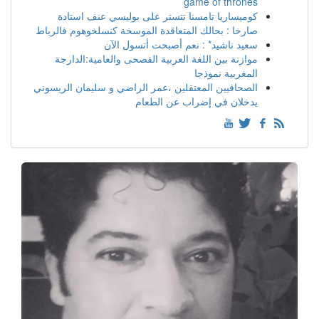
game of thrones
كوميساريا تامسنا تتستر على بوليسي عنف استادة
صارخا : بحالك المتعاقدة الموسخة كنسلخوهوم فالرباط
سعيد ناشيد* : نعم أصبحت أتسول الآن
موازنة بين اللغة العربية الفصحى والعامية:الدارجة
المغربية نموذجا
الصحافيين المعتقلين ،عمر الراضي و سليمان الريسوني
يدخلان في إضراب عن الطعام