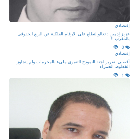
إقتصادي
عزيز إدمين : تعالو لنطلع على الارقام الفلكية عن الربع الحقوقي
بالمغرب !!
0
إقتصادي
أقصبي: تقرير لجنة النمودج التنموي مليء بالمحرمات ولم يتجاوز
الخطوط الحمراء
1