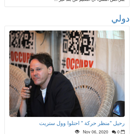
دولي
رحيل "منظر حركة " احتلوا وول ستريت
Nov 06, 2020
0