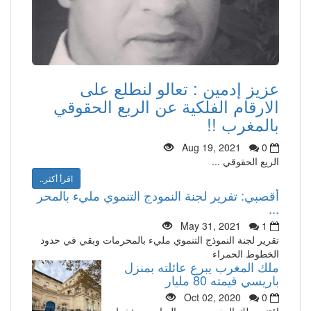
عزيز إدمين : تعالو لنطلع على
الارقام الفلكية عن الربع الحقوقي
بالمغرب !!
Aug 19, 2021
0
الريع الحقوقي ...
اقرأ أكثر..
أقصبي: تقرير لجنة النمودج التنموي مليء بالمحر
...
May 31, 2021
1
تقرير لجنة النموذج التنموي مليء بالمحرمات وبقي في حدود
الخطوط الحمراء
ملك المغرب يبرع عائلته بمنزل
باريسي قيمته 80 مليار
Oct 02, 2020
0
إقتنى ملك المغرب محمد السادس مؤخرا