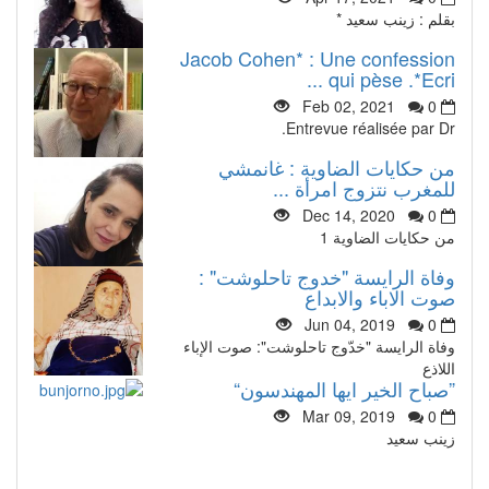
بقلم : زينب سعيد *
Jacob Cohen* : Une confession
qui pèse .*Ecri ...
Feb 02, 2021
0
Entrevue réalisée par Dr.
من حكايات الضاوية : غانمشي
للمغرب نتزوج امرأة ...
Dec 14, 2020
0
من حكايات الضاوية 1
وفاة الرايسة "خدوج تاحلوشت" :
صوت الاباء والابداع
Jun 04, 2019
0
وفاة الرايسة "خدّوج تاحلوشت": صوت الإباء
اللاذع
”صباح الخير ايها المهندسون“
Mar 09, 2019
0
زينب سعيد