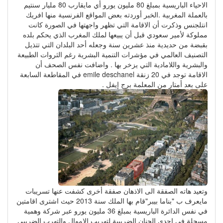
الاحياء الباريسية بمبلغ 80 مليون يورو أي مايقارب 80 مليار سنتيم
بالعملة المغربية .الخبر أوردته بعض المواقع الفرنسية منها افريك
انتلجنس وذكرت أن الاقامة التي تظهر واجهتها في الصورة كانت
مملوكة لأمير سعودي قبل أن يبيعها لملك المغرب الذي يحكم بلده
بقبضة من حديدية منذ عشرين سنة وجعله أحد البلدان التي تتذيل
التصنيف العالمي في مؤشرات التنمية البشرية رغم الثروات الطبيعة
والبشرية واللامادية التي يزخر بها . واضافت نفس الصحف أن
الاقامة توجد في 20 زنقة emile deschanel في المقاطعة السابعة
على بعد أمتار من المعلمة برج إيفل .
وتعيد هاته الصفقة الى الاذهان صفقة أخرى كشفت عنها تسريبات
مايعرف ب "بناما بيبر"قام بها الملك سنة 2013 حيث اشترى اقامتين
في نفس الدائرة الباريسية بمبلغ 36 مليون يورو عبر شركة وهمية
مسجلة في إحدى الجنان الضريبية لتهريب الاموال والتهرب الضريبي