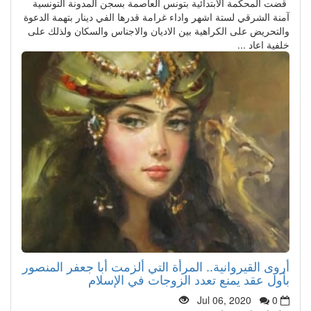
قضت المحكمة الابتدائية بتونس العاصمة بسجن المدونة التونسية
آمنة الشرقي لستة اشهر واداء غرامة قدرها الفي دينار بتهمة الدعوة
والتحريض على الكراهية بين الاديان والاجناس والسكان ولذلك على
خلفية اعاد ...
أروى القيروانية.. المرأة التي ألزمت أبا جعفر المنصور
بأول عقد يمنع تعدد الزوجات في الإسلام
Jul 06, 2020
0